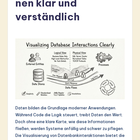
nen klar und
r
m
verständlich
a
n
-
L
a
t
e
s
t
Daten bilden die Grundlage moderner Anwendungen.
Während Code die Logik steuert, treibt Daten den Wert.
in
Doch ohne eine klare Karte, wie diese Informationen
A
fließen, werden Systeme anfällig und schwer zu pflegen.
Die Visualisierung von Datenbankinteraktionen bietet die
I