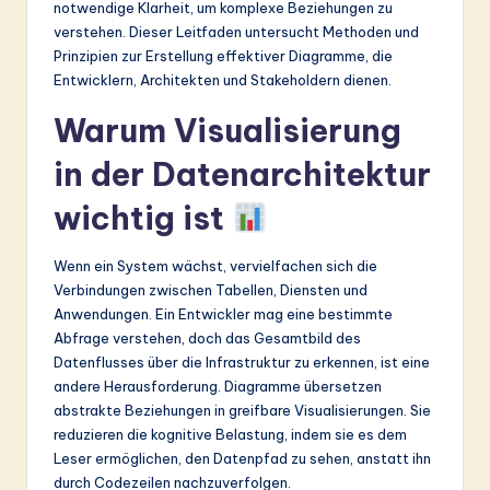
notwendige Klarheit, um komplexe Beziehungen zu
&
verstehen. Dieser Leitfaden untersucht Methoden und
Prinzipien zur Erstellung effektiver Diagramme, die
S
Entwicklern, Architekten und Stakeholdern dienen.
o
Warum Visualisierung
ft
in der Datenarchitektur
w
a
wichtig ist
r
Wenn ein System wächst, vervielfachen sich die
e
Verbindungen zwischen Tabellen, Diensten und
In
Anwendungen. Ein Entwickler mag eine bestimmte
Abfrage verstehen, doch das Gesamtbild des
n
Datenflusses über die Infrastruktur zu erkennen, ist eine
o
andere Herausforderung. Diagramme übersetzen
abstrakte Beziehungen in greifbare Visualisierungen. Sie
v
reduzieren die kognitive Belastung, indem sie es dem
a
Leser ermöglichen, den Datenpfad zu sehen, anstatt ihn
durch Codezeilen nachzuverfolgen.