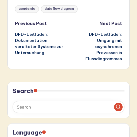
Tags:
academic
data flow diagram
Post
Previous Post
Next Post
DFD-Leitfaden:
DFD-Leitfaden:
navigation
Dokumentation
Umgang mit
veralteter Systeme zur
asynchronen
Untersuchung
Prozessen in
Flussdiagrammen
Search
Language