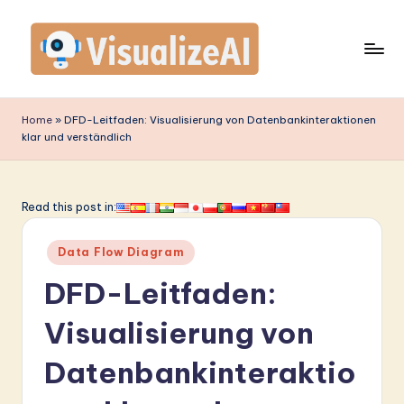
Skip
to
content
V
is
Home
»
DFD-Leitfaden: Visualisierung von Datenbankinteraktionen
klar und verständlich
u
a
li
Read this post in:
z
Posted
Data Flow Diagram
e
in
DFD-Leitfaden:
A
I
Visualisierung von
G
Datenbankinteraktio
e