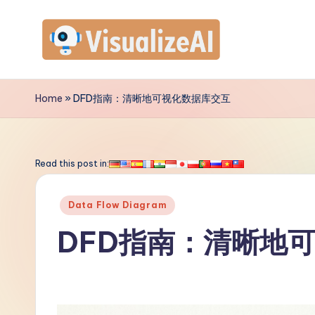
Skip
to
V
content
is
Home
»
DFD指南：清晰地可视化数据库交互
u
a
Read this post in:
li
Posted
Data Flow Diagram
z
in
DFD指南：清晰地
e
A
I