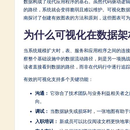
n
数据构成了现代应用程序的基石。虽然代码驱动逻
的路径，系统就会变得脆弱且难以维护。可视化数
e
南探讨了创建有效图表的方法和原则，这些图表可
s
为什么可视化在数据架
e
-
当系统规模扩大时，表、服务和应用程序之间的连
察整个基础设施中的数据流动路径，则是另一项挑
L
读者直接看到数据的路径，而非在代码行中逐行追
a
有效的可视化支持多个关键功能：
t
沟通：
它弥合了技术团队与业务利益相关者之
e
向。
s
调试：
当数据缺失或损坏时，一张地图有助于
入职培训：
新成员可以比仅阅读文档更快地掌
t