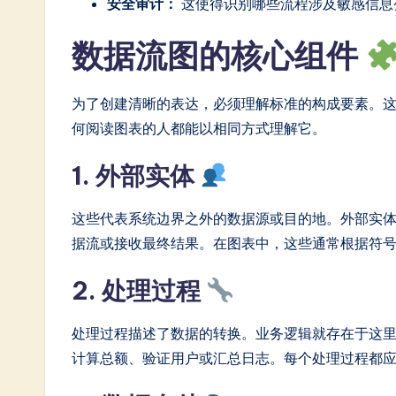
安全审计：
这使得识别哪些流程涉及敏感信息
in
数据流图的核心组件
A
I
为了创建清晰的表达，必须理解标准的构成要素。
&
何阅读图表的人都能以相同方式理解它。
S
1. 外部实体
o
这些代表系统边界之外的数据源或目的地。外部实
ft
据流或接收最终结果。在图表中，这些通常根据符
w
2. 处理过程
a
处理过程描述了数据的转换。业务逻辑就存在于这
r
计算总额、验证用户或汇总日志。每个处理过程都
e