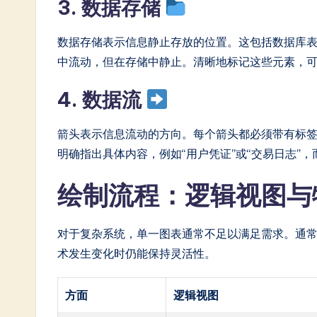
3. 数据存储
In
数据存储表示信息静止存放的位置。这包括数据库
n
中流动，但在存储中静止。清晰地标记这些元素，
o
4. 数据流
v
箭头表示信息流动的方向。每个箭头都必须带有标
a
明确指出具体内容，例如“用户凭证”或“交易日志”，
ti
绘制流程：逻辑视图与
o
n
对于复杂系统，单一图表通常不足以满足需求。通
术发生变化时仍能保持灵活性。
方面
逻辑视图