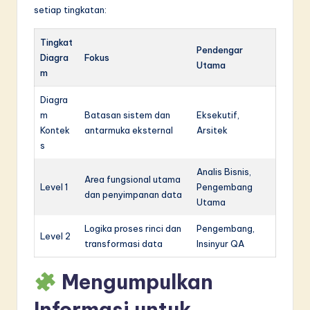
setiap tingkatan:
Tingkat
Pendengar
Diagra
Fokus
Utama
m
Diagra
m
Batasan sistem dan
Eksekutif,
Kontek
antarmuka eksternal
Arsitek
s
Analis Bisnis,
Area fungsional utama
Level 1
Pengembang
dan penyimpanan data
Utama
Logika proses rinci dan
Pengembang,
Level 2
transformasi data
Insinyur QA
Mengumpulkan
Informasi untuk