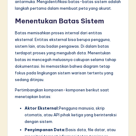
n
antarmuka. Mengidentifikasi batas-batas sistem adalah
langkah pertama dalam membuat peta yang akurat.
n
Menentukan Batas Sistem
o
v
Batas memisahkan proses internal dari entitas
eksternal. Entitas eksternal bisa berupa pengguna,
a
sistem lain, atau badan pengawas. Di dalam batas
ti
terdapat proses yang mengubah data. Menentukan
batas ini mencegah meluasnya cakupan selama tahap
o
dokumentasi. Ini memastikan bahwa diagram tetap
n
fokus pada lingkungan sistem warisan tertentu yang
sedang ditinjau.
Pertimbangkan komponen-komponen berikut saat
menetapkan batas:
Aktor Eksternal:
Pengguna manusia, skrip
otomatis, atau API pihak ketiga yang berinteraksi
dengan sistem.
Penyimpanan Data:
Basis data, file datar, atau