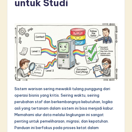
untuk Studi
d
o
n
e
si
a
n
-
L
Sistem warisan sering mewakili tulang punggung dari
a
operasi bisnis yang kritis. Seiring waktu, seiring
t
perubahan staf dan berkembangnya kebutuhan, logika
asli yang tertanam dalam sistem ini bisa menjadi kabur.
e
Memahami alur data melalui lingkungan ini sangat
s
penting untuk pemeliharaan, migrasi, dan kepatuhan.
Panduan ini berfokus pada proses ketat dalam
t