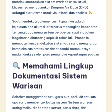
mendokumentasikan sistem warisan untuk studi,
in
khususnya menggunakan Diagram Alir Data (DFD)
sebagai alat utama untuk visualisasi dan analisis.
A
Saat mendekati dokumentasi, tujuannya adalah
I
kejelasan dan akurasi. Kita harus menangkap kebenaran
&
tentang bagaimana sistem beroperasi saat ini, bukan
bagaimana dirancang sepuluh tahun lalu. Proses ini
S
membutuhkan pendekatan sistematis yang menghargai
o
kompleksitas arsitektur dasar sambil membuatnya
mudah diakses oleh para pemangku kepentingan saat ini.
f
t
Memahami Lingkup
w
Dokumentasi Sistem
a
Warisan
r
e
Sebelum menggambar satu garis pun, perlu ditentukan
apa yang membentuk batas sistem. Sistem warisan
I
sering meliputi beberapa server, basis data, dan