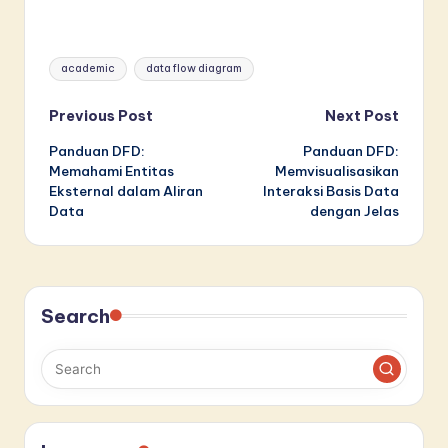
Tags:
academic
data flow diagram
Post
Previous Post
Next Post
Panduan DFD:
Panduan DFD:
navigation
Memahami Entitas
Memvisualisasikan
Eksternal dalam Aliran
Interaksi Basis Data
Data
dengan Jelas
Search