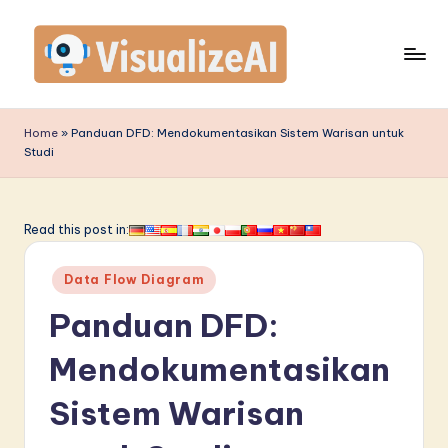
Skip
to
content
V
is
Home
»
Panduan DFD: Mendokumentasikan Sistem Warisan untuk
Studi
u
a
li
Read this post in:
z
Posted
Data Flow Diagram
e
in
Panduan DFD:
A
I
Mendokumentasikan
I
Sistem Warisan
n