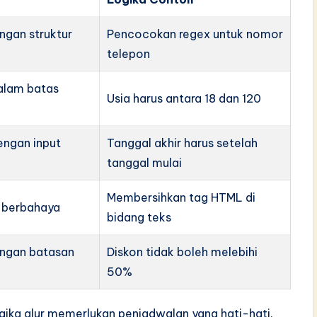
ngan struktur
Pencocokan regex untuk nomor
telepon
alam batas
Usia harus antara 18 dan 120
engan input
Tanggal akhir harus setelah
tanggal mulai
Membersihkan tag HTML di
 berbahaya
bidang teks
engan batasan
Diskon tidak boleh melebihi
50%
ogika alur memerlukan penjadwalan yang hati-hati.