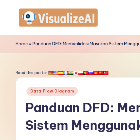
Skip
to
V
content
is
Home
»
Panduan DFD: Memvalidasi Masukan Sistem Menggun
u
a
Read this post in:
li
Posted
Data Flow Diagram
z
in
Panduan DFD: Mem
e
Sistem Menggunak
A
I