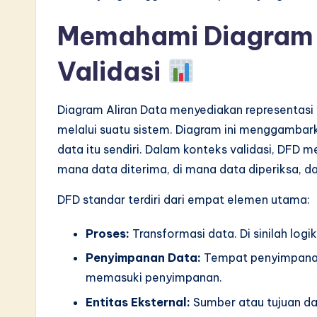
S
Memahami Diagram 
o
Validasi
ft
w
Diagram Aliran Data menyediakan representasi
a
melalui suatu sistem. Diagram ini menggambark
data itu sendiri. Dalam konteks validasi, DFD 
r
mana data diterima, di mana data diperiksa, d
e
DFD standar terdiri dari empat elemen utama:
I
Proses:
Transformasi data. Di sinilah logi
n
Penyimpanan Data:
Tempat penyimpanan 
n
memasuki penyimpanan.
Entitas Eksternal:
Sumber atau tujuan data
o