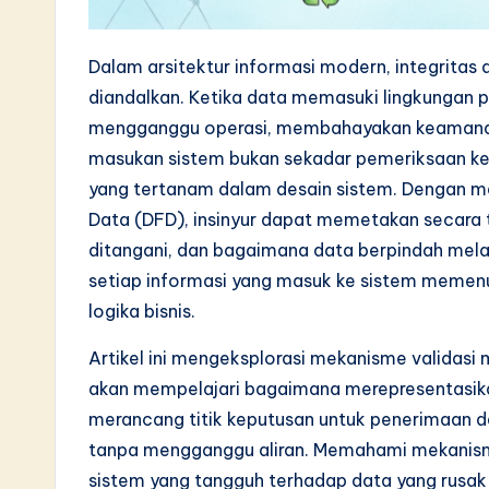
L
a
Dalam arsitektur informasi modern, integritas 
t
diandalkan. Ketika data memasuki lingkungan 
mengganggu operasi, membahayakan keamanan,
e
masukan sistem bukan sekadar pemeriksaan ke
s
yang tertanam dalam desain sistem. Dengan me
Data (DFD), insinyur dapat memetakan secara t
t
ditangani, dan bagaimana data berpindah mela
i
setiap informasi yang masuk ke sistem memenu
logika bisnis.
n
Artikel ini mengeksplorasi mekanisme validasi 
A
akan mempelajari bagaimana merepresentasikan
I
merancang titik keputusan untuk penerimaan 
tanpa mengganggu aliran. Memahami mekanism
&
sistem yang tangguh terhadap data yang rusak