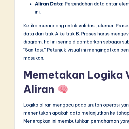
Aliran Data:
Perpindahan data antar eleme
v
ini.
a
Ketika merancang untuk validasi, elemen Pros
ti
data dari titik A ke titik B. Proses harus meng
diagram, hal ini sering digambarkan sebagai sub
o
“Sanitasi.” Petunjuk visual ini mengingatkan p
n
masukan.
Memetakan Logika Va
Aliran
Logika aliran mengacu pada urutan operasi yang
menentukan apakah data melanjutkan ke tahap 
Menerapkan ini membutuhkan pemahaman yang j