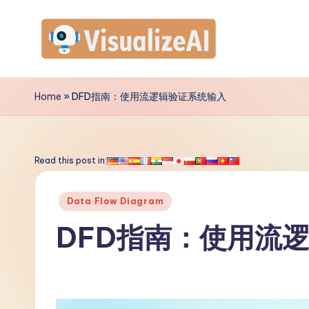
Skip
to
V
content
is
Home
»
DFD指南：使用流逻辑验证系统输入
u
a
Read this post in:
li
Posted
Data Flow Diagram
z
in
DFD指南：使用流
e
A
I