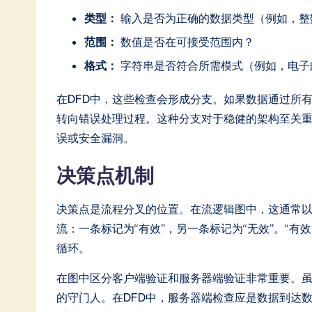
类型：
输入是否为正确的数据类型（例如，整
In
范围：
数值是否在可接受范围内？
n
格式：
字符串是否符合所需模式（例如，电子
o
在DFD中，这些检查会形成分支。如果数据通过所
v
转向错误处理过程。这种分支对于稳健的架构至关
a
误或安全漏洞。
ti
决策点机制
o
决策点是流程分叉的位置。在流逻辑图中，这通常
n
流：一条标记为“有效”，另一条标记为“无效”。“有
循环。
在图中区分客户端验证和服务器端验证非常重要。
的守门人。在DFD中，服务器端检查应是数据到达