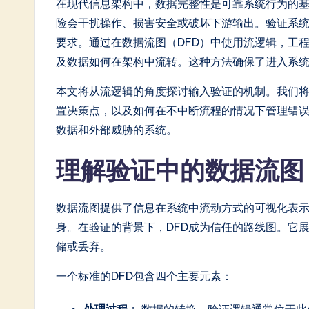
n
在现代信息架构中，数据完整性是可靠系统行为的
险会干扰操作、损害安全或破坏下游输出。验证系
e
要求。通过在数据流图（DFD）中使用流逻辑，工
s
及数据如何在架构中流转。这种方法确保了进入系
e
本文将从流逻辑的角度探讨输入验证的机制。我们
置决策点，以及如何在不中断流程的情况下管理错
-
数据和外部威胁的系统。
L
理解验证中的数据流
a
t
数据流图提供了信息在系统中流动方式的可视化表
身。在验证的背景下，DFD成为信任的路线图。它
e
储或丢弃。
s
一个标准的DFD包含四个主要元素：
t
处理过程：
数据的转换。验证逻辑通常位于此