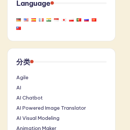
Language
分类
Agile
AI
AI Chatbot
AI Powered Image Translator
AI Visual Modeling
Animation Maker