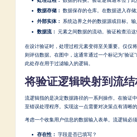
in
数据存储：
数据保存的仓库。在数据进入存储
A
外部实体：
系统边界之外的数据源或目标。输
I
数据流：
元素之间数据的流动。验证检查沿这
&
在设计验证时，处理过程元素变得至关重要。仅仅将
则评估数据。在图中，这通常通过一个标记为“验证”
S
此处存在用于过滤输入的逻辑。
o
将验证逻辑映射到流
ft
w
流逻辑指的是决定数据路径的一系列操作。在验证
至错误处理程序。实现这一点需要对决策点有清晰
a
r
考虑一个收集用户信息的数据输入表单。流逻辑必
e
存在性：
字段是否已填写？