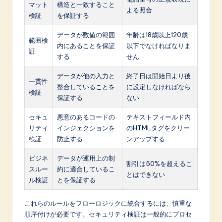
マット
構造と一致すること
よる照合
検証
を保証する
データが数値の範囲
年齢は18歳以上120歳
範囲検
内にあることを保証
以下でなければなりま
証
する
せん
データが他の入力と
終了日は開始日より後
一貫性
整合していることを
に設定しなければなら
検証
保証する
ない
セキュ
悪意のあるコードの
テキストフィールド内
リティ
インジェクションを
のHTMLタグをクリー
検証
防止する
ンアップする
ビジネ
データが運用上の制
割引は50%を超えるこ
スルー
約に適合しているこ
とはできない
ル検証
とを保証する
これらのルールをフローロジックに統合するには、慎重な
順序付けが必要です。セキュリティ検証は一般的にプロセ