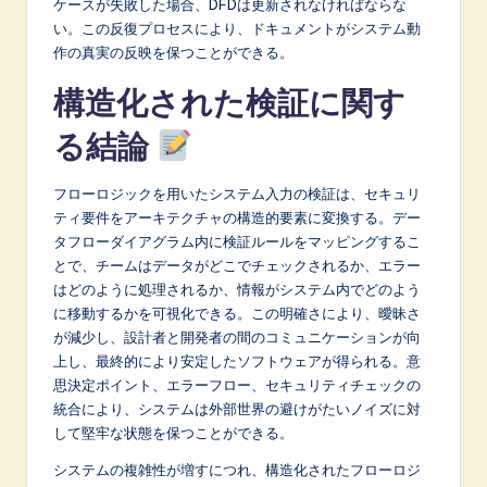
ケースが失敗した場合、DFDは更新されなければならな
い。この反復プロセスにより、ドキュメントがシステム動
作の真実の反映を保つことができる。
構造化された検証に関す
る結論
フローロジックを用いたシステム入力の検証は、セキュリ
ティ要件をアーキテクチャの構造的要素に変換する。デー
タフローダイアグラム内に検証ルールをマッピングするこ
とで、チームはデータがどこでチェックされるか、エラー
はどのように処理されるか、情報がシステム内でどのよう
に移動するかを可視化できる。この明確さにより、曖昧さ
が減少し、設計者と開発者の間のコミュニケーションが向
上し、最終的により安定したソフトウェアが得られる。意
思決定ポイント、エラーフロー、セキュリティチェックの
統合により、システムは外部世界の避けがたいノイズに対
して堅牢な状態を保つことができる。
システムの複雑性が増すにつれ、構造化されたフローロジ