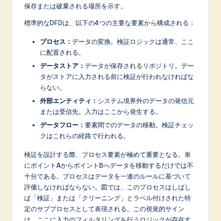
n
保存または破棄される場所を示す。
o
標準的なDFDは、以下の4つの主要な要素から構成される：
v
プロセス：
データの変換。検証ロジックは通常、ここ
a
に配置される。
データストア：
データが保存されるリポジトリ。デー
ti
タがストアに入力される前に検証が行われなければな
o
らない。
n
外部エンティティ：
システム境界外のデータの発信元
または受信先。入力はここから発生する。
データフロー：
要素間でのデータの移動。検証チェッ
クはこれらの経路で行われる。
検証を設計する際、プロセス要素が極めて重要となる。単
にポイントAからポイントBへデータを移動するだけでは不
十分である。プロセスはデータを一連のルールに基づいて
評価しなければならない。図では、このプロセスはしばし
ば「検証」または「クリーニング」とラベル付けされた特
定のサブプロセスとして表現される。この視覚的サイン
は、ここに入力のフィルタリングを行うロジックが存在す