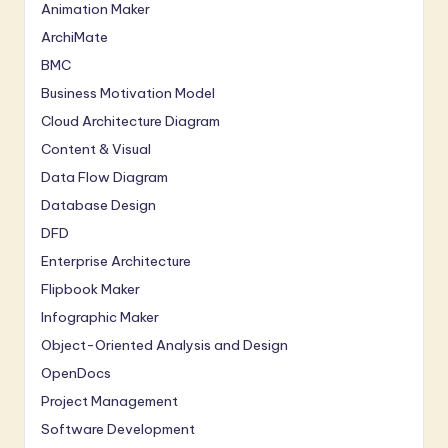
Animation Maker
ArchiMate
BMC
Business Motivation Model
Cloud Architecture Diagram
Content & Visual
Data Flow Diagram
Database Design
DFD
Enterprise Architecture
Flipbook Maker
Infographic Maker
Object-Oriented Analysis and Design
OpenDocs
Project Management
Software Development