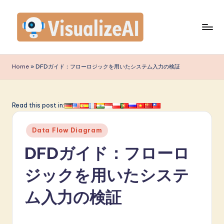
Skip
to
content
V
is
Home
»
DFDガイド：フローロジックを用いたシステム入力の検証
u
a
Read this post in:
li
Posted
z
Data Flow Diagram
in
e
DFDガイド：フローロ
A
ジックを用いたシステ
I
ム入力の検証
J
a