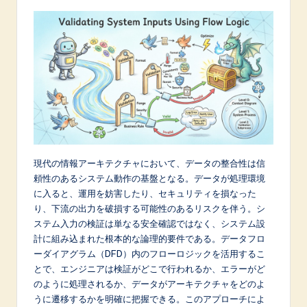
p
a
n
e
s
e
-
現代の情報アーキテクチャにおいて、データの整合性は信
L
頼性のあるシステム動作の基盤となる。データが処理環境
a
に入ると、運用を妨害したり、セキュリティを損なった
り、下流の出力を破損する可能性のあるリスクを伴う。シ
t
ステム入力の検証は単なる安全確認ではなく、システム設
e
計に組み込まれた根本的な論理的要件である。データフロ
ーダイアグラム（DFD）内のフローロジックを活用するこ
s
とで、エンジニアは検証がどこで行われるか、エラーがど
t
のように処理されるか、データがアーキテクチャをどのよ
うに遷移するかを明確に把握できる。このアプローチによ
in