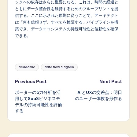
ックへの依存はさらに重要になる。これは、時間の経過と
ともにデータ整合性を維持するためのブループリントを提
供する。ここに示された原則に従うことで、アーキテクト
は「何も信頼せず、すべてを検証する」パイプラインを構
築でき、データエコシステムの持続可能性と信頼性を確保
できる。
Tags:
academic
data flow diagram
Post
Previous Post
Next Post
ポーターの5力分析を活
AIとUXの交差点：明日
navigation
用してSaaSビジネスモ
のユーザー体験を形作る
デルの持続可能性を評価
する