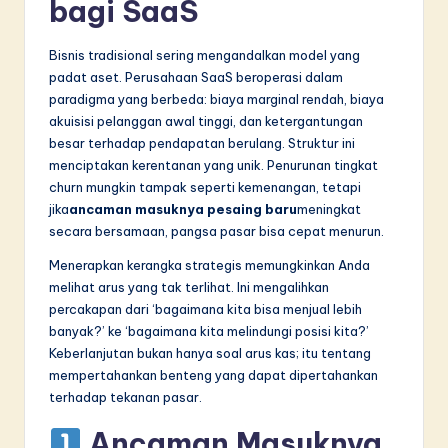
bagi SaaS
n
n
Bisnis tradisional sering mengandalkan model yang
o
padat aset. Perusahaan SaaS beroperasi dalam
paradigma yang berbeda: biaya marginal rendah, biaya
v
akuisisi pelanggan awal tinggi, dan ketergantungan
a
besar terhadap pendapatan berulang. Struktur ini
menciptakan kerentanan yang unik. Penurunan tingkat
ti
churn mungkin tampak seperti kemenangan, tetapi
o
jika
ancaman masuknya pesaing baru
meningkat
secara bersamaan, pangsa pasar bisa cepat menurun.
n
Menerapkan kerangka strategis memungkinkan Anda
melihat arus yang tak terlihat. Ini mengalihkan
percakapan dari ‘bagaimana kita bisa menjual lebih
banyak?’ ke ‘bagaimana kita melindungi posisi kita?’
Keberlanjutan bukan hanya soal arus kas; itu tentang
mempertahankan benteng yang dapat dipertahankan
terhadap tekanan pasar.
Ancaman Masuknya