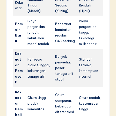
Keku
Tinggi
Sedang
Rendah
atan
(Merah)
(Kuning)
(Hijau)
Biaya
Biaya
Pem
Beberapa
pergantian
pergantian
ain
hambatan
rendah,
tinggi,
Bar
regulasi,
kebutuhan
teknologi
u
CAC sedang
modal rendah
milik sendiri
Kek
Banyak
uat
Penyedia
Standar
penyedia,
an
cloud tunggal,
terbuka,
pasar
Pem
kekurangan
kemampuan
tenaga ahli
aso
tenaga ahli
internal
stabil
k
Kek
Churn
uat
Churn tinggi,
Churn rendah,
campuran,
an
produk
kustomisasi
beberapa
Pem
komoditas
tinggi
diferensiasi
beli