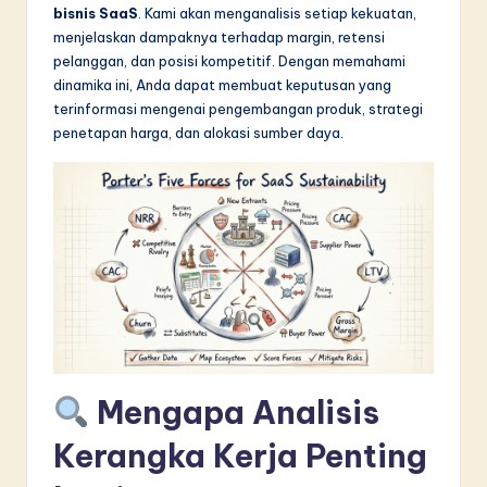
bisnis SaaS
. Kami akan menganalisis setiap kekuatan,
in
menjelaskan dampaknya terhadap margin, retensi
A
pelanggan, dan posisi kompetitif. Dengan memahami
dinamika ini, Anda dapat membuat keputusan yang
I
terinformasi mengenai pengembangan produk, strategi
&
penetapan harga, dan alokasi sumber daya.
S
o
f
t
w
a
r
Mengapa Analisis
e
Kerangka Kerja Penting
I