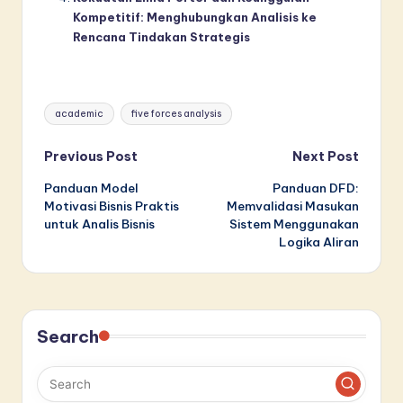
Kompetitif: Menghubungkan Analisis ke
Rencana Tindakan Strategis
Tags:
academic
five forces analysis
Post
Previous Post
Next Post
Panduan Model
Panduan DFD:
navigation
Motivasi Bisnis Praktis
Memvalidasi Masukan
untuk Analis Bisnis
Sistem Menggunakan
Logika Aliran
Search