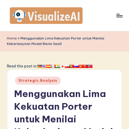
Skip
to
content
V
is
Home
»
Menggunakan Lima Kekuatan Porter untuk Menilai
Keberlanjutan Model Bisnis SaaS
u
a
li
Read this post in:
z
Posted
Strategic Analysis
e
in
Menggunakan Lima
A
I
Kekuatan Porter
I
untuk Menilai
n