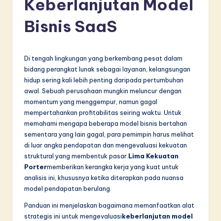
Keberlanjutan Model
d
o
Bisnis SaaS
n
e
Di tengah lingkungan yang berkembang pesat dalam
si
bidang perangkat lunak sebagai layanan, kelangsungan
hidup sering kali lebih penting daripada pertumbuhan
a
awal. Sebuah perusahaan mungkin meluncur dengan
n
momentum yang menggempur, namun gagal
mempertahankan profitabilitas seiring waktu. Untuk
-
memahami mengapa beberapa model bisnis bertahan
L
sementara yang lain gagal, para pemimpin harus melihat
di luar angka pendapatan dan mengevaluasi kekuatan
a
struktural yang membentuk pasar.
Lima Kekuatan
t
Porter
memberikan kerangka kerja yang kuat untuk
analisis ini, khususnya ketika diterapkan pada nuansa
e
model pendapatan berulang.
s
Panduan ini menjelaskan bagaimana memanfaatkan alat
t
strategis ini untuk mengevaluasi
keberlanjutan model