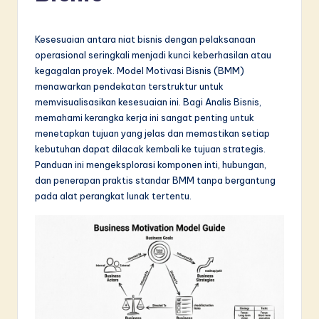
d
o
Kesesuaian antara niat bisnis dengan pelaksanaan
n
operasional seringkali menjadi kunci keberhasilan atau
kegagalan proyek. Model Motivasi Bisnis (BMM)
e
menawarkan pendekatan terstruktur untuk
si
memvisualisasikan kesesuaian ini. Bagi Analis Bisnis,
memahami kerangka kerja ini sangat penting untuk
a
menetapkan tujuan yang jelas dan memastikan setiap
n
kebutuhan dapat dilacak kembali ke tujuan strategis.
Panduan ini mengeksplorasi komponen inti, hubungan,
-
dan penerapan praktis standar BMM tanpa bergantung
L
pada alat perangkat lunak tertentu.
a
t
e
s
t