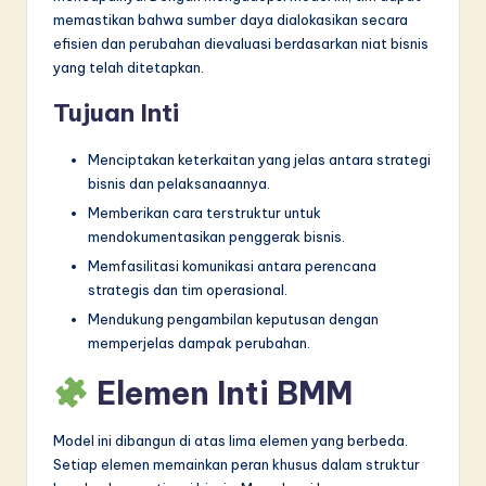
n
memastikan bahwa sumber daya dialokasikan secara
n
efisien dan perubahan dievaluasi berdasarkan niat bisnis
yang telah ditetapkan.
o
Tujuan Inti
v
a
Menciptakan keterkaitan yang jelas antara strategi
ti
bisnis dan pelaksanaannya.
Memberikan cara terstruktur untuk
o
mendokumentasikan penggerak bisnis.
n
Memfasilitasi komunikasi antara perencana
strategis dan tim operasional.
Mendukung pengambilan keputusan dengan
memperjelas dampak perubahan.
Elemen Inti BMM
Model ini dibangun di atas lima elemen yang berbeda.
Setiap elemen memainkan peran khusus dalam struktur