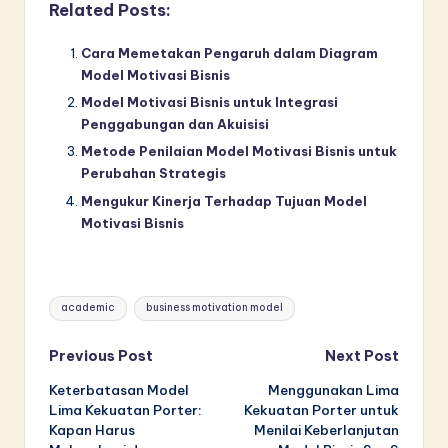
Related Posts:
Cara Memetakan Pengaruh dalam Diagram
Model Motivasi Bisnis
Model Motivasi Bisnis untuk Integrasi
Penggabungan dan Akuisisi
Metode Penilaian Model Motivasi Bisnis untuk
Perubahan Strategis
Mengukur Kinerja Terhadap Tujuan Model
Motivasi Bisnis
Tags:
academic
business motivation model
Post
Previous Post
Next Post
Keterbatasan Model
Menggunakan Lima
navigation
Lima Kekuatan Porter:
Kekuatan Porter untuk
Kapan Harus
Menilai Keberlanjutan