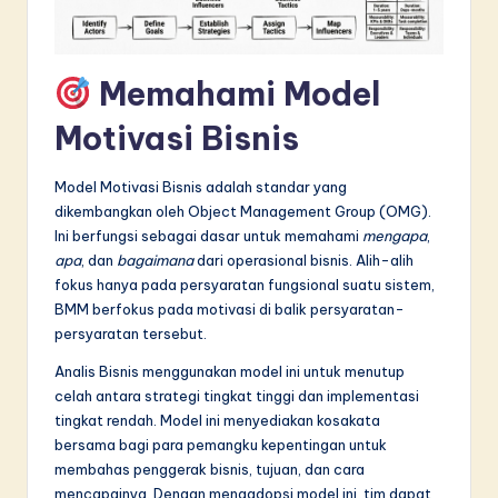
in
A
Memahami Model
I
Motivasi Bisnis
&
S
Model Motivasi Bisnis adalah standar yang
o
dikembangkan oleh Object Management Group (OMG).
Ini berfungsi sebagai dasar untuk memahami
mengapa
,
f
apa
, dan
bagaimana
dari operasional bisnis. Alih-alih
t
fokus hanya pada persyaratan fungsional suatu sistem,
BMM berfokus pada motivasi di balik persyaratan-
w
persyaratan tersebut.
a
Analis Bisnis menggunakan model ini untuk menutup
r
celah antara strategi tingkat tinggi dan implementasi
tingkat rendah. Model ini menyediakan kosakata
e
bersama bagi para pemangku kepentingan untuk
I
membahas penggerak bisnis, tujuan, dan cara
mencapainya. Dengan mengadopsi model ini, tim dapat