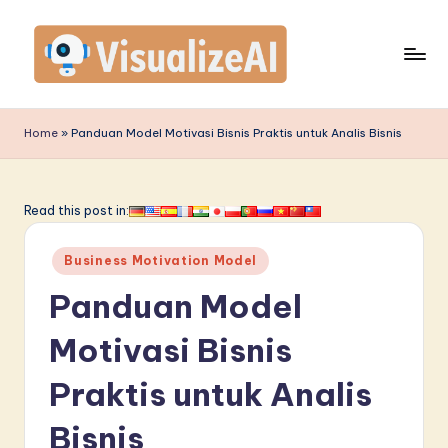
Skip
to
content
V
is
Home
»
Panduan Model Motivasi Bisnis Praktis untuk Analis Bisnis
u
a
Read this post in:
li
Posted
z
Business Motivation Model
in
e
Panduan Model
A
Motivasi Bisnis
I
Praktis untuk Analis
I
n
Bisnis