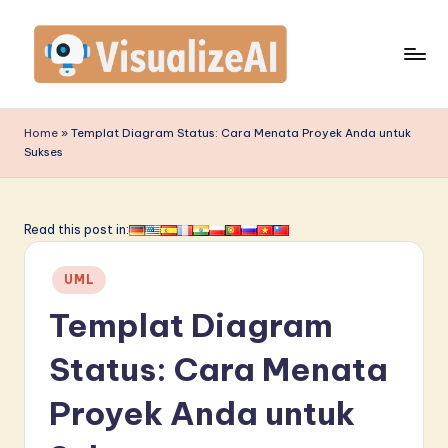
Skip
to
content
V
is
Home
»
Templat Diagram Status: Cara Menata Proyek Anda untuk
Sukses
u
a
li
Read this post in:
z
Posted
UML
e
in
Templat Diagram
A
I
Status: Cara Menata
I
Proyek Anda untuk
n