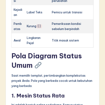
si
perubahan
Kejadi
Label Teks
Pemicu untuk transisi
an
Pemb
Pemeriksaan kondisi
Kurung
[]
atas
sebelum berpindah
Lingkaran
Awal
Titik masuk sistem
Pejal
Pola Diagram Status
Umum
Saat memilih templat, pertimbangkan kompleksitas
proyek Anda. Pola yang berbeda cocok untuk kebutuhan
yang berbeda.
1. Mesin Status Rata
Ini adalah bentuk paling sederhana. Semua status