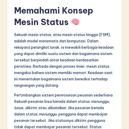
in
Memahami Konsep
A
Mesin Status
I
Sebuah mesin status, atau mesin status hingga (FSM),
&
adalah model matematis dari komputasi. Dalam
S
rekayasa perangkat lunak, ia mewakili berbagai keadaan
yang dapat dimiliki suatu sistem dan bagaimana sistem
o
tersebut berpindah antar keadaan berdasarkan
f
peristiwa. Berbeda dengan proses linier, mesin status
mengakui bahwa sistem memiliki memori. Keadaan saat
t
ini menentukan bagaimana sistem bereaksi terhadap
w
rangsangan yang datang.
a
Pertimbangkan sistem pemrosesan pesanan sederhana.
r
Sebuah pesanan bisa berada dalam status
menunggu
,
lunas
,
dikirim
, atau
dibatalkan
. Jika pesanan berada
e
dalam status
menunggu
, pengguna dapat membayar
I
pesanan tersebut. Jika statusnya
dikirim
, pengguna
tidak dapat membayar pesanan tersebut. Status