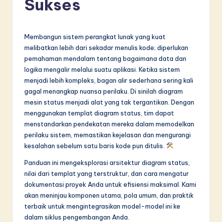
Sukses
d
o
n
Membangun sistem perangkat lunak yang kuat
melibatkan lebih dari sekadar menulis kode; diperlukan
e
pemahaman mendalam tentang bagaimana data dan
si
logika mengalir melalui suatu aplikasi. Ketika sistem
menjadi lebih kompleks, bagan alir sederhana sering kali
a
gagal menangkap nuansa perilaku. Di sinilah diagram
n
mesin status menjadi alat yang tak tergantikan. Dengan
menggunakan templat diagram status, tim dapat
-
menstandarkan pendekatan mereka dalam memodelkan
L
perilaku sistem, memastikan kejelasan dan mengurangi
kesalahan sebelum satu baris kode pun ditulis.
a
Panduan ini mengeksplorasi arsitektur diagram status,
t
nilai dari templat yang terstruktur, dan cara mengatur
e
dokumentasi proyek Anda untuk efisiensi maksimal. Kami
akan meninjau komponen utama, pola umum, dan praktik
s
terbaik untuk mengintegrasikan model-model ini ke
t
dalam siklus pengembangan Anda.