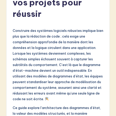
vos projets pour
e
n
réussir
c
h
Construire des systèmes logiciels robustes implique bien
-
plus que la rédaction de code ; cela exige une
compréhension approfondie de la manière dont les
L
données et la logique circulent dans une application.
a
Lorsque les systèmes deviennent complexes, les
schémas simples échouent souvent à capturer les
t
subtilités du comportement. C’est là que le diagramme
e
d’état-machine devient un outil indispensable. En
utilisant des modèles de diagrammes d’état, les équipes
s
peuvent standardiser leur approche de modélisation du
t
comportement du système, assurant ainsi une clarté et
réduisant les erreurs avant même qu’une seule ligne de
in
code ne soit écrite.
A
Ce guide explore l’architecture des diagrammes d’état,
I
la valeur des modèles structurés, et la manière