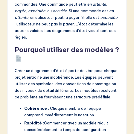
v
commandes. Une commande peut être
en attente
,
a
payée
,
expédiée
, ou
annulée
. Si une commande est
en
attente
, un utilisateur peut la payer. Si elle est
expédiée
,
ti
l’utilisateur ne peut pas la payer. L’état détermine les
o
actions valides. Les diagrammes d’état visualisent ces
règles.
n
Pourquoi utiliser des modèles ?
Créer un diagramme d’état à partir de zéro pour chaque
projet entraîne une incohérence. Les équipes peuvent
utiliser des symboles, des conventions de nommage ou
des niveaux de détail différents. Les modèles résolvent
ce problème en fournissant une structure prédéfinie.
Cohérence :
Chaque membre de l’équipe
comprend immédiatement la notation.
Rapidité :
Commencer avec un modèle réduit
considérablement le temps de configuration.