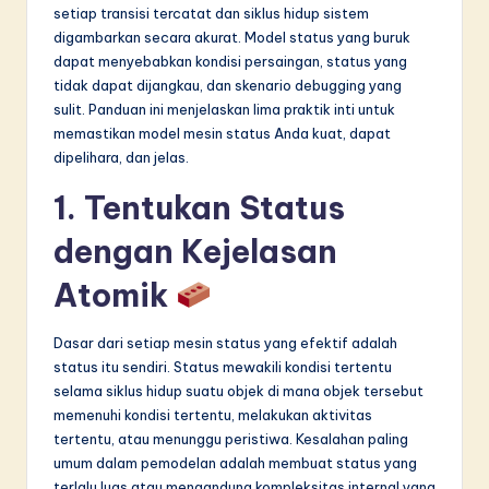
setiap transisi tercatat dan siklus hidup sistem
in
digambarkan secara akurat. Model status yang buruk
A
dapat menyebabkan kondisi persaingan, status yang
tidak dapat dijangkau, dan skenario debugging yang
I
sulit. Panduan ini menjelaskan lima praktik inti untuk
&
memastikan model mesin status Anda kuat, dapat
dipelihara, dan jelas.
S
1. Tentukan Status
o
f
dengan Kejelasan
t
Atomik
w
Dasar dari setiap mesin status yang efektif adalah
a
status itu sendiri. Status mewakili kondisi tertentu
r
selama siklus hidup suatu objek di mana objek tersebut
memenuhi kondisi tertentu, melakukan aktivitas
e
tertentu, atau menunggu peristiwa. Kesalahan paling
I
umum dalam pemodelan adalah membuat status yang
terlalu luas atau mengandung kompleksitas internal yang