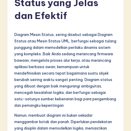
Status yang Jelas
d
o
dan Efektif
n
e
Diagram Mesin Status, sering disebut sebagai Diagram
si
Status atau Mesin Status UML, berfungsi sebagai tulang
punggung dalam memodelkan perilaku dinamis sistem
a
yang kompleks. Baik Anda sedang merancang firmware
n
bawaan, mengelola proses alur kerja, atau merancang
aplikasi berbasis awan, kemampuan untuk
-
mendefinisikan secara tepat bagaimana suatu objek
L
berubah seiring waktu sangat penting. Diagram status
yang dibuat dengan baik mengurangi ambiguitas,
a
mencegah kesalahan logika, dan berfungsi sebagai
t
satu-satunya sumber kebenaran bagi para pengembang
dan pemangku kepentingan.
e
Namun, membuat diagram ini bukan sekadar
s
menggambar kotak dan panah. Diperlukan pendekatan
t
yang disiplin dalam memodelkan logika, memastikan