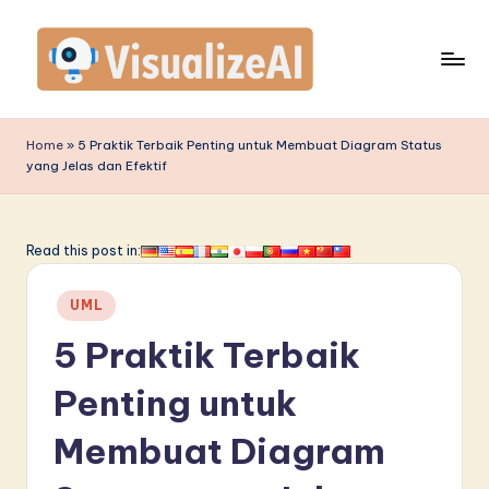
Skip
to
content
V
is
Home
»
5 Praktik Terbaik Penting untuk Membuat Diagram Status
yang Jelas dan Efektif
u
a
li
Read this post in:
z
Posted
UML
e
in
5 Praktik Terbaik
A
I
Penting untuk
I
Membuat Diagram
n