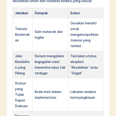
kesalahan umum dan tindakan koreksi yang sesuai.
Jebakan
Dampak
Solusi
Gunakan hierarki
Transisi
untuk
Sulit melacak alur
Berantak
mengelompokkan
logika
an
transisi yang
terkait
Jalur
Sistem mengalami
Tentukan status
Kesalaha
kegagalan saat
eksplisit
n yang
menerima input tak
“Kesalahan” atau
Hilang
terduga
“Gagal”
Status
yang
Kode mati dalam
Lakukan analisis
Tidak
implementasi
keterjangkauan
Dapat
Diakses