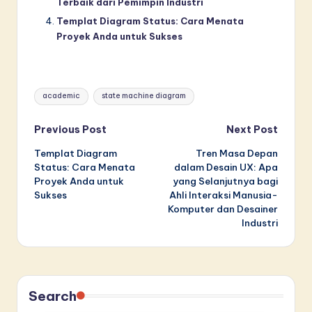
Terbaik dari Pemimpin Industri
Templat Diagram Status: Cara Menata
Proyek Anda untuk Sukses
Tags:
academic
state machine diagram
Post
Previous Post
Next Post
Templat Diagram
Tren Masa Depan
navigation
Status: Cara Menata
dalam Desain UX: Apa
Proyek Anda untuk
yang Selanjutnya bagi
Sukses
Ahli Interaksi Manusia-
Komputer dan Desainer
Industri
Search