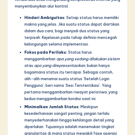
n
menyembunyikan alur kontrol.
n
Hindari Ambiguitas:
Setiap status harus memiliki
o
makna yang jelas. Jika suatu status dapat diartikan
v
dalam dua cara, bagi menjadi dua status yang
terpisah. Kejelasan pada tahap definisi mencegah
a
kebingungan selama implementasi.
ti
Fokus pada Perilaku:
Status harus
menggambarkan
apa yang sedang dilakukan sistem
o
atau
apa yang direpresentasikan
, bukan hanya
n
bagaimana status itu tercapai. Sebagai contoh,
alih-alih menamai suatu status ‘Setelah Login
Pengguna’, beri nama ‘Sesi Terotentikasi’. Yang
pertama menggambarkan riwayat peristiwa; yang
kedua menggambarkan kondisi saat ini.
Minimalkan Jumlah Status:
Meskipun
kesederhanaan sangat penting, jangan terlalu
menyederhanakan hingga kehilangan detail yang
diperlukan. Tujuannya adalah menemukan tingkat
granularitas di mana status mewakili fase operasi