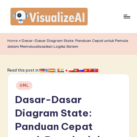
Skip
to
content
V
is
Home
»
Dasar-Dasar Diagram State: Panduan Cepat untuk Pemula
dalam Memvisualisasikan Logika Sistem
u
a
li
Read this post in:
z
Posted
UML
e
in
Dasar-Dasar
A
I
Diagram State:
I
Panduan Cepat
n