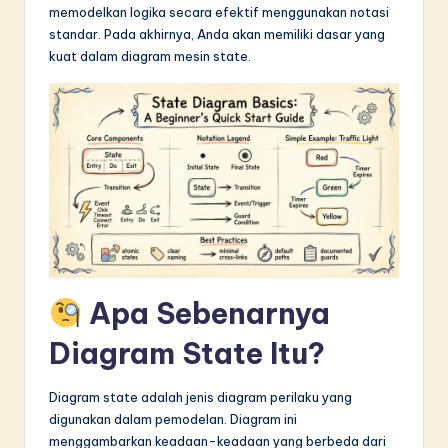
memodelkan logika secara efektif menggunakan notasi
in
standar. Pada akhirnya, Anda akan memiliki dasar yang
A
kuat dalam diagram mesin state.
I
&
S
o
f
t
w
Apa Sebenarnya
a
Diagram State Itu?
r
e
Diagram state adalah jenis diagram perilaku yang
I
digunakan dalam pemodelan. Diagram ini
menggambarkan keadaan-keadaan yang berbeda dari