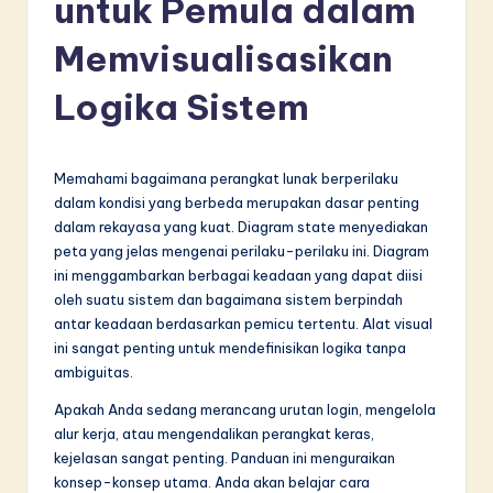
untuk Pemula dalam
d
o
Memvisualisasikan
n
Logika Sistem
e
si
Memahami bagaimana perangkat lunak berperilaku
a
dalam kondisi yang berbeda merupakan dasar penting
n
dalam rekayasa yang kuat. Diagram state menyediakan
peta yang jelas mengenai perilaku-perilaku ini. Diagram
-
ini menggambarkan berbagai keadaan yang dapat diisi
L
oleh suatu sistem dan bagaimana sistem berpindah
antar keadaan berdasarkan pemicu tertentu. Alat visual
a
ini sangat penting untuk mendefinisikan logika tanpa
t
ambiguitas.
e
Apakah Anda sedang merancang urutan login, mengelola
alur kerja, atau mengendalikan perangkat keras,
s
kejelasan sangat penting. Panduan ini menguraikan
t
konsep-konsep utama. Anda akan belajar cara