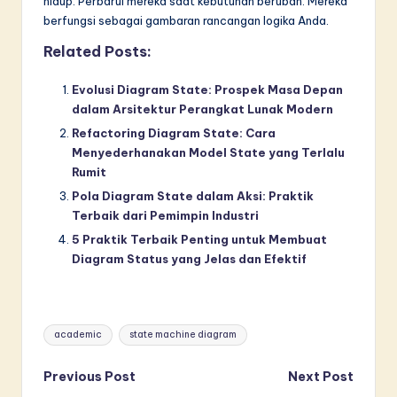
hidup. Perbarui mereka saat kebutuhan berubah. Mereka
berfungsi sebagai gambaran rancangan logika Anda.
Related Posts:
Evolusi Diagram State: Prospek Masa Depan
dalam Arsitektur Perangkat Lunak Modern
Refactoring Diagram State: Cara
Menyederhanakan Model State yang Terlalu
Rumit
Pola Diagram State dalam Aksi: Praktik
Terbaik dari Pemimpin Industri
5 Praktik Terbaik Penting untuk Membuat
Diagram Status yang Jelas dan Efektif
Tags:
academic
state machine diagram
Post
Previous Post
Next Post