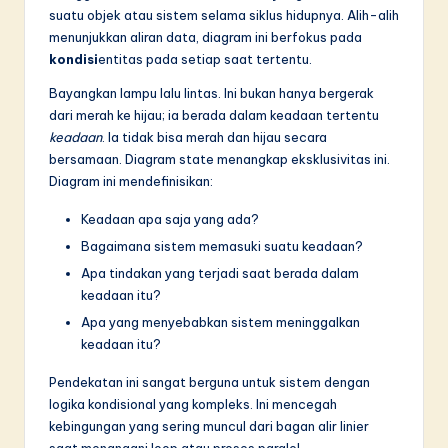
n
suatu objek atau sistem selama siklus hidupnya. Alih-alih
n
menunjukkan aliran data, diagram ini berfokus pada
kondisi
entitas pada setiap saat tertentu.
o
Bayangkan lampu lalu lintas. Ini bukan hanya bergerak
v
dari merah ke hijau; ia berada dalam keadaan tertentu
a
keadaan
. Ia tidak bisa merah dan hijau secara
bersamaan. Diagram state menangkap eksklusivitas ini.
ti
Diagram ini mendefinisikan:
o
Keadaan apa saja yang ada?
n
Bagaimana sistem memasuki suatu keadaan?
Apa tindakan yang terjadi saat berada dalam
keadaan itu?
Apa yang menyebabkan sistem meninggalkan
keadaan itu?
Pendekatan ini sangat berguna untuk sistem dengan
logika kondisional yang kompleks. Ini mencegah
kebingungan yang sering muncul dari bagan alir linier