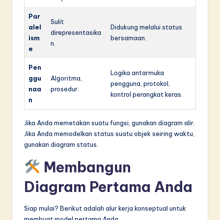
Par
Sulit
alel
Didukung melalui status
direpresentasika
ism
bersamaan.
n.
e
Pen
Logika antarmuka
ggu
Algoritma,
pengguna, protokol,
naa
prosedur.
kontrol perangkat keras.
n
Jika Anda memetakan suatu fungsi, gunakan diagram alir.
Jika Anda memodelkan status suatu objek seiring waktu,
gunakan diagram status.
Membangun
Diagram Pertama Anda
Siap mulai? Berikut adalah alur kerja konseptual untuk
membuat model pertama Anda.