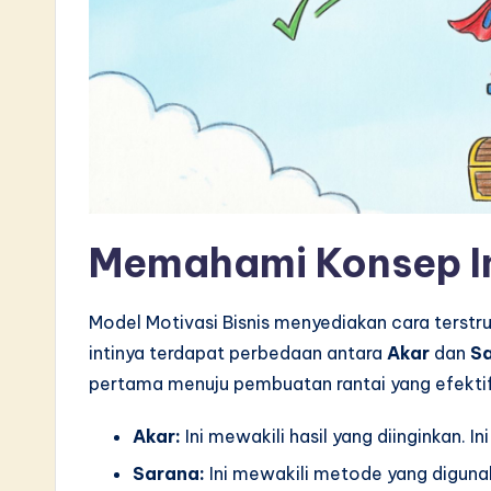
L
a
t
e
s
t
Memahami Konsep I
i
n
Model Motivasi Bisnis menyediakan cara terstru
intinya terdapat perbedaan antara
Akar
dan
S
A
pertama menuju pembuatan rantai yang efektif
I
Akar:
Ini mewakili hasil yang diinginkan. Ini
&
Sarana:
Ini mewakili metode yang digunak