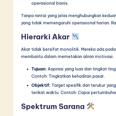
operasional bisnis.
S
o
Tanpa rantai yang jelas menghubungkan keduan
yang tidak memengaruhi operasional harian. Ran
ft
Hierarki Akar
w
a
Akar tidak bersifat monolitik. Mereka ada pada 
membantu dalam memetakan aliran motivasi.
r
e
Tujuan:
Aspirasi yang luas dan tingkat tingg
Contoh: Tingkatkan kehadiran pasar.
I
Objektif:
Target spesifik dan terukur yang 
n
terikat waktu. Contoh: Capai pertumbuha
n
Spektrum Sarana
o