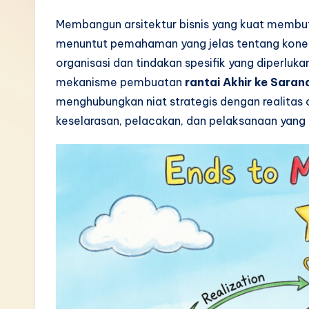
I
Membangun arsitektur bisnis yang kuat membutuh
menuntut pemahaman yang jelas tentang koneksi
n
organisasi dan tindakan spesifik yang diperlu
d
mekanisme pembuatan
rantai Akhir ke Saran
menghubungkan niat strategis dengan realitas 
o
keselarasan, pelacakan, dan pelaksanaan yang 
n
e
si
a
n
-