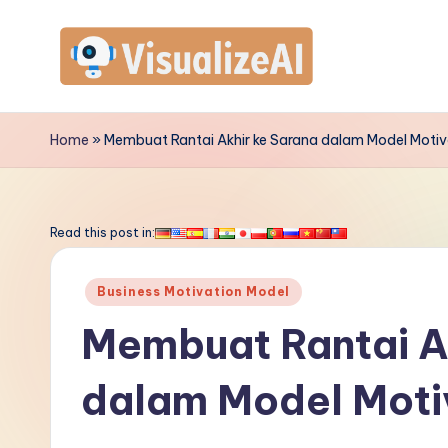
Skip
to
V
content
is
Home
»
Membuat Rantai Akhir ke Sarana dalam Model Motiva
u
a
Read this post in:
li
Posted
Business Motivation Model
z
in
Membuat Rantai A
e
dalam Model Motiv
A
I