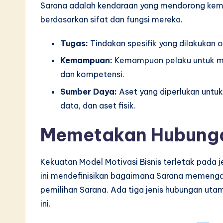
Sarana adalah kendaraan yang mendorong kema
v
berdasarkan sifat dan fungsi mereka.
a
Tugas:
Tindakan spesifik yang dilakukan ol
ti
Kemampuan:
Kemampuan pelaku untuk mel
dan kompetensi.
o
Sumber Daya:
Aset yang diperlukan untuk
n
data, dan aset fisik.
Memetakan Hubung
Kekuatan Model Motivasi Bisnis terletak pada 
ini mendefinisikan bagaimana Sarana memenga
pemilihan Sarana. Ada tiga jenis hubungan ut
ini.