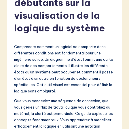
débutants sur la
e
n
visualisation de la
c
logique du système
h
-
Comprendre comment un logiciel se comporte dans
L
différentes conditions est fondamental pour une
a
ingénierie solide. Un diagramme d’état fournit une carte
claire de ces comportements. Il illustre les différents
t
états qu’un système peut occuper et comment il passe
e
d’un état à un autre en fonction de déclencheurs
spécifiques. Cet outil visuel est essentiel pour définir la
s
logique sans ambiguïté.
t
Que vous conceviez une séquence de connexion, que
in
vous gériez un flux de travail ou que vous contrôliez du
matériel, la clarté est primordiale. Ce guide explique les
A
concepts fondamentaux. Vous apprendrez à modéliser
I
efficacement la logique en utilisant une notation