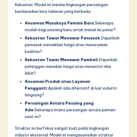
n
Kekuatan. Model ini menilai lingkungan persaingan
n
berdasarkan lima tekanan yang berbeda:
o
Ancaman Masuknya Pemain Baru:
Seberapa
mudah bagi pesaing baru untuk masuk ke pasar?
v
Kekuatan Tawar Menawar Pemasok:
Dapatkah
a
pemasok menaikkan harga atau menurunkan
ti
kualitas?
Kekuatan Tawar Menawar Pembeli:
Dapatkah
o
pelanggan menekan harga atau menuntut nilai
n
lebih?
Ancaman Produk atau Layanan
Pengganti:
Apakah ada alternatif di luar industri
langsung?
Persaingan Antara Pesaing yang
Ada:
Seberapa intens persaingan antara pemain
saat ini?
Struktur ini berfokus sangat kuat pada lingkungan
industri eksternal. Model ini mengasumsikan struktur