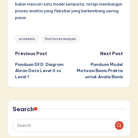
bukan mencari satu model sempurna, tetapi membangun
proses analitis yang fleksibel yang berkembang seiring
pasar.
Tags:
academic
five forces analysis
Post
Previous Post
Next Post
Panduan DFD: Diagram
Panduan Model
navigation
Aliran Data Level 0 vs
Motivasi Bisnis Praktis
Level 1
untuk Analis Bisnis
Search