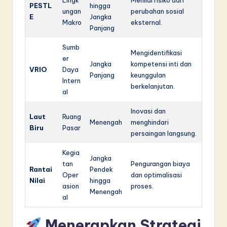
PESTL
hingga
ungan
perubahan sosial
E
Jangka
Makro
eksternal.
Panjang
Sumb
Mengidentifikasi
er
Jangka
kompetensi inti dan
VRIO
Daya
Panjang
keunggulan
Intern
berkelanjutan.
al
Inovasi dan
Laut
Ruang
Menengah
menghindari
Biru
Pasar
persaingan langsung.
Kegia
Jangka
tan
Pengurangan biaya
Rantai
Pendek
Oper
dan optimalisasi
Nilai
hingga
asion
proses.
Menengah
al
Menerapkan Strategi