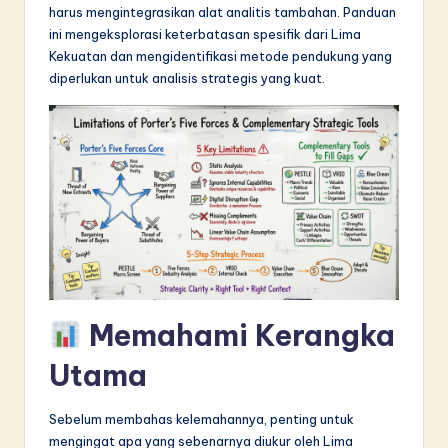
harus mengintegrasikan alat analitis tambahan. Panduan
in
ini mengeksplorasi keterbatasan spesifik dari Lima
A
Kekuatan dan mengidentifikasi metode pendukung yang
diperlukan untuk analisis strategis yang kuat.
I
&
S
o
f
t
w
a
Memahami Kerangka
r
Utama
e
I
Sebelum membahas kelemahannya, penting untuk
mengingat apa yang sebenarnya diukur oleh Lima