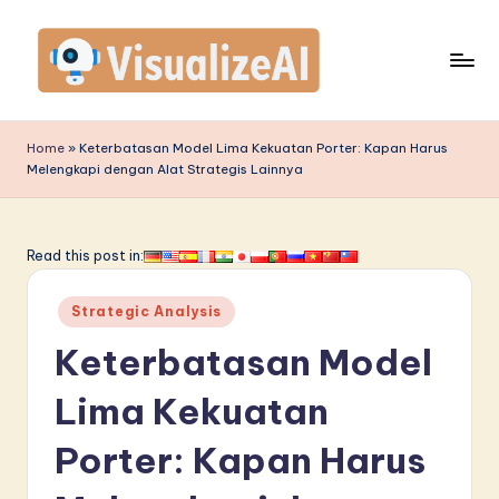
Skip
to
content
V
is
Home
»
Keterbatasan Model Lima Kekuatan Porter: Kapan Harus
Melengkapi dengan Alat Strategis Lainnya
u
a
li
Read this post in:
z
Posted
Strategic Analysis
e
in
Keterbatasan Model
A
I
Lima Kekuatan
I
Porter: Kapan Harus
n