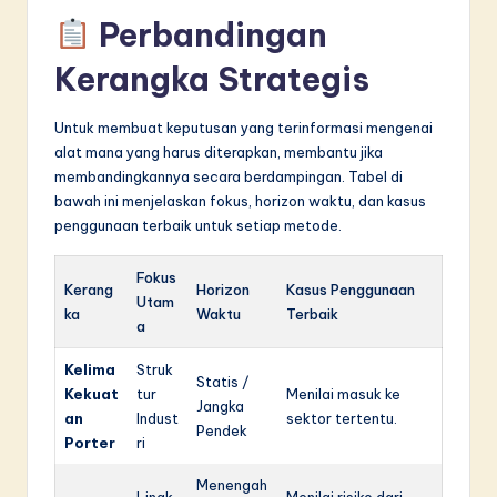
Perbandingan
Kerangka Strategis
Untuk membuat keputusan yang terinformasi mengenai
alat mana yang harus diterapkan, membantu jika
membandingkannya secara berdampingan. Tabel di
bawah ini menjelaskan fokus, horizon waktu, dan kasus
penggunaan terbaik untuk setiap metode.
Fokus
Kerang
Horizon
Kasus Penggunaan
Utam
ka
Waktu
Terbaik
a
Kelima
Struk
Statis /
Kekuat
tur
Menilai masuk ke
Jangka
an
Indust
sektor tertentu.
Pendek
Porter
ri
Menengah
Lingk
Menilai risiko dari