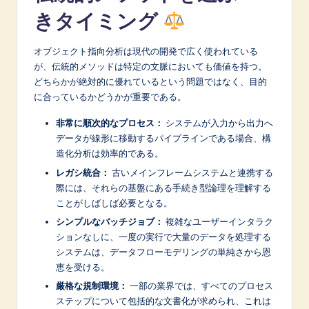
きタイミング
オブジェクト指向分析は現代の開発で広く使われている
が、伝統的メソッドは特定の文脈においても価値を持つ。
どちらかが絶対的に優れているという問題ではなく、目的
に合っているかどうかが重要である。
非常に順次的なプロセス：
システムが入力から出力へ
データが線形に移動するパイプラインである場合、構
造化分析は効率的である。
レガシ統合：
古いメインフレームシステムと連携する
際には、それらの基盤にある手続き型論理を理解する
ことがしばしば必要となる。
シンプルなバッチジョブ：
複雑なユーザーインタラク
ションなしに、一度の実行で大量のデータを処理する
システムは、データフローモデリングの単純さから恩
恵を受ける。
厳格な規制環境：
一部の業界では、すべてのプロセス
ステップについて包括的な文書化が求められ、これは