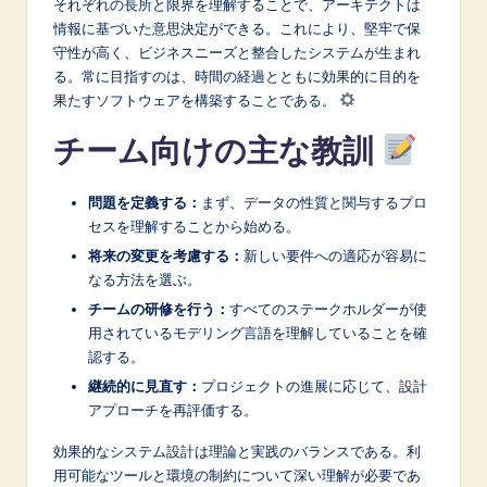
それぞれの長所と限界を理解することで、アーキテクトは
情報に基づいた意思決定ができる。これにより、堅牢で保
守性が高く、ビジネスニーズと整合したシステムが生まれ
る。常に目指すのは、時間の経過とともに効果的に目的を
果たすソフトウェアを構築することである。
チーム向けの主な教訓
問題を定義する：
まず、データの性質と関与するプロ
セスを理解することから始める。
将来の変更を考慮する：
新しい要件への適応が容易に
なる方法を選ぶ。
チームの研修を行う：
すべてのステークホルダーが使
用されているモデリング言語を理解していることを確
認する。
継続的に見直す：
プロジェクトの進展に応じて、設計
アプローチを再評価する。
効果的なシステム設計は理論と実践のバランスである。利
用可能なツールと環境の制約について深い理解が必要であ