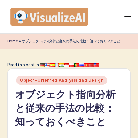
Skip
to
content
V
is
Home
»
オブジェクト指向分析と従来の手法の比較：知っておくべきこと
u
a
Read this post in:
li
Posted
z
Object-Oriented Analysis and Design
in
e
オブジェクト指向分析
A
と従来の手法の比較：
I
知っておくべきこと
J
a