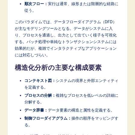
n
順次フロー：
実行は通常、線形または階層的な経路に
従う。
o
v
このパラダイムでは、データフローダイアグラム（DFD）
が主なモデリングツールとなる。データがシステムに入
a
り、プロセスを通過し、出力として出ていく様子を可視化
ti
する。バッチ処理や単純なトランザクションシステムには
効果的だが、複雑でインタラクティブなアプリケーション
o
には対応しづらい。
n
構造化分析の主要な構成要素
コンテキスト図：
システムの境界と外部エンティティ
を定義する。
プロセスの分解：
複雑なプロセスを低レベルの詳細に
分解する。
データ辞書：
データ要素の構造と属性を定義する。
制御フローダイアグラム：
操作の順序をマッピングす
る。