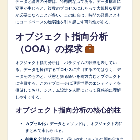
データと論理の分離は、特徴的な点である。データ構造に
変更が生じると、複数のプロセスにわたって大規模な更新
が必要になることが多い。この結合は、時間の経過ととも
にコードベースの脆弱性を引き起こす可能性がある。
オブジェクト指向分析
（OOA）の探求
オブジェクト指向分析は、パラダイムの転換を表してい
る。データを操作するプロセスに注目するのではなく、デ
ータそのものと、状態と振る舞いを両方含むオブジェクト
に注目する。このアプローチは現実世界のエンティティを
模倣しており、システム設計を人間にとって直感的に理解
しやすくする。
オブジェクト指向分析の核心的柱
カプセル化：
データとメソッドは、オブジェクト内に
まとめて束ねられる。
抽象化:
複雑な現実は、扱いやすいモデルに簡略化され