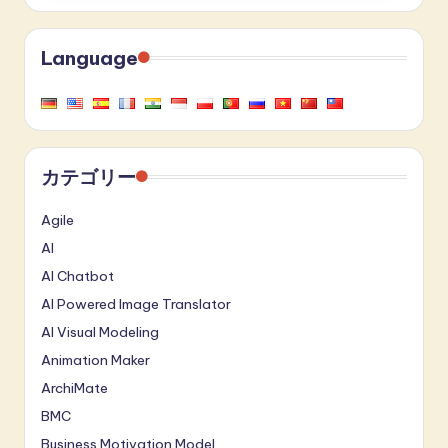
Language
カテゴリー
Agile
AI
AI Chatbot
AI Powered Image Translator
AI Visual Modeling
Animation Maker
ArchiMate
BMC
Business Motivation Model