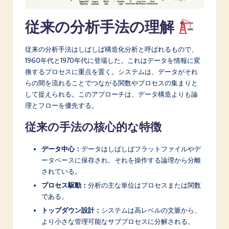
A
従来の分析手法の理解
I
&
従来の分析手法はしばしば構造化分析と呼ばれるもので、
1960年代と1970年代に登場した。これはデータを情報に変
S
換するプロセスに重点を置く。システムは、データがそれ
o
らの間を流れることでつながる関数やプロセスの集まりと
して捉えられる。このアプローチは、データ構造よりも論
f
理とフローを優先する。
t
従来の手法の核心的な特徴
w
a
データ中心：
データはしばしばフラットファイルやデ
ータベースに保存され、それを操作する論理から分離
r
されている。
e
プロセス駆動：
分析の主な単位はプロセスまたは関数
である。
I
トップダウン設計：
システムは高レベルの文脈から、
n
より小さな管理可能なサブプロセスに分解される。