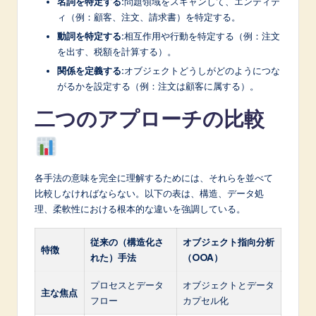
名詞を特定する:
問題領域をスキャンして、エンティテ
ィ（例：顧客、注文、請求書）を特定する。
動詞を特定する:
相互作用や行動を特定する（例：注文
を出す、税額を計算する）。
関係を定義する:
オブジェクトどうしがどのようにつな
がるかを設定する（例：注文は顧客に属する）。
二つのアプローチの比較
各手法の意味を完全に理解するためには、それらを並べて
比較しなければならない。以下の表は、構造、データ処
理、柔軟性における根本的な違いを強調している。
従来の（構造化さ
オブジェクト指向分析
特徴
れた）手法
（OOA）
プロセスとデータ
オブジェクトとデータ
主な焦点
フロー
カプセル化