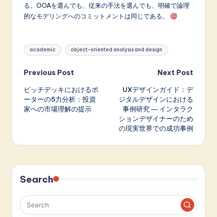
る。OOAを選んでも、従来の手法を選んでも、明確で論理
的なモデリングへのコミットメントは同じである。
Tags:
academic
object-oriented analysis and design
Post
Previous Post
Next Post
ピッチデッキにおけるポ
UXデザインガイド：デ
navigation
ーターの5力分析：投資
ジタルデザインにおける
家への市場理解の提示
事例研究 ― インタラク
ションデザイナーのため
の現実世界での成功事例
Search