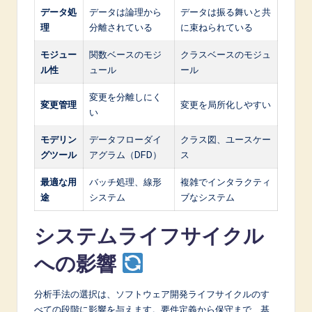
データ処
データは論理から
データは振る舞いと共
理
分離されている
に束ねられている
モジュー
関数ベースのモジ
クラスベースのモジュ
ル性
ュール
ール
変更を分離しにく
変更管理
変更を局所化しやすい
い
モデリン
データフローダイ
クラス図、ユースケー
グツール
アグラム（DFD）
ス
最適な用
バッチ処理、線形
複雑でインタラクティ
途
システム
ブなシステム
システムライフサイクル
への影響
分析手法の選択は、ソフトウェア開発ライフサイクルのす
べての段階に影響を与えます。要件定義から保守まで、基