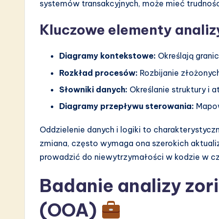
systemów transakcyjnych, może mieć trudności
n
Kluczowe elementy analizy
Diagramy kontekstowe:
Określają granic
Rozkład procesów:
Rozbijanie złożonyc
Słowniki danych:
Określanie struktury i
Diagramy przepływu sterowania:
Mapowa
Oddzielenie danych i logiki to charakterystyc
zmiana, często wymaga ona szerokich aktualiz
prowadzić do niewytrzymałości w kodzie w cz
Badanie analizy zo
(OOA)