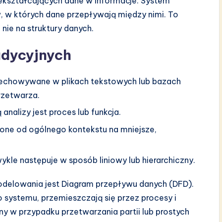
zekształcających dane w informacje. System
ów, w których dane przepływają między nimi. To
 nie na struktury danych.
adycyjnych
zechowywane w plikach tekstowych lub bazach
przetwarza.
nalizy jest proces lub funkcja.
lone od ogólnego kontekstu na mniejsze,
le następuje w sposób liniowy lub hierarchiczny.
elowania jest Diagram przepływu danych (DFD).
 systemu, przemieszczają się przez procesy i
 w przypadku przetwarzania partii lub prostych