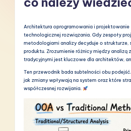
co należy wiedzie
P
o
Architektura oprogramowania i projektowanie 
li
technologicznej rozwiązania. Gdy zespoły pr
metodologiami analizy decyduje o strukturze
s
produktu. Zrozumienie różnicy między analiz
h
tradycyjnymi jest kluczowe dla architektów, a
-
Ten przewodnik bada subtelności obu podejść
jak zmiany wpływają na system oraz które str
L
współczesnej rozwijania.
a
t
e