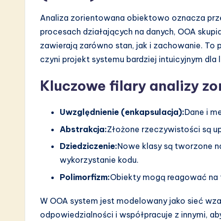
Analiza zorientowana obiektowo oznacza prze
procesach działających na danych, OOA skupia
zawierają zarówno stan, jak i zachowanie. To 
czyni projekt systemu bardziej intuicyjnym dla
Kluczowe filary analizy z
Uwzględnienie (enkapsulacja):
Dane i m
Abstrakcja:
Złożone rzeczywistości są u
Dziedziczenie:
Nowe klasy są tworzone n
wykorzystanie kodu.
Polimorfizm:
Obiekty mogą reagować na 
W OOA system jest modelowany jako sieć wza
odpowiedzialności i współpracuje z innymi, a