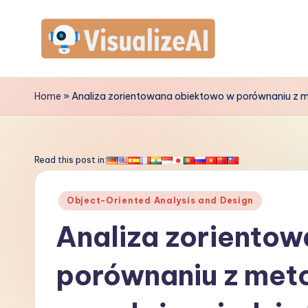
Skip
to
V
content
is
Home
»
Analiza zorientowana obiektowo w porównaniu z m
u
a
Read this post in:
li
Posted
Object-Oriented Analysis and Design
z
in
Analiza zoriento
e
porównaniu z met
A
I