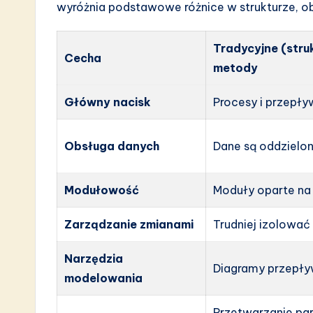
wyróżnia podstawowe różnice w strukturze, ob
Tradycyjne (stru
Cecha
metody
Główny nacisk
Procesy i przepł
Obsługa danych
Dane są oddzielon
Modułowość
Moduły oparte na
Zarządzanie zmianami
Trudniej izolować
Narzędzia
Diagramy przepły
modelowania
Przetwarzanie part