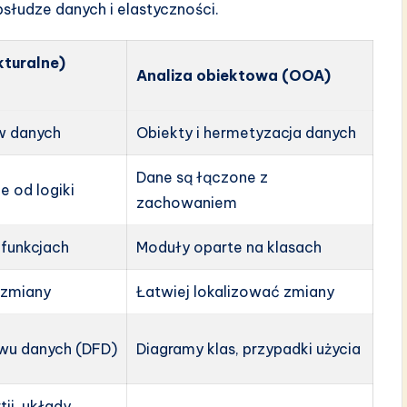
słudze danych i elastyczności.
kturalne)
Analiza obiektowa (OOA)
yw danych
Obiekty i hermetyzacja danych
Dane są łączone z
e od logiki
zachowaniem
 funkcjach
Moduły oparte na klasach
 zmiany
Łatwiej lokalizować zmiany
wu danych (DFD)
Diagramy klas, przypadki użycia
ii, układy