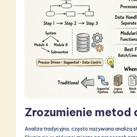
s
t
i
n
A
I
&
S
o
Zrozumienie metod a
ft
w
Analiza tradycyjna, często nazywana analizą str