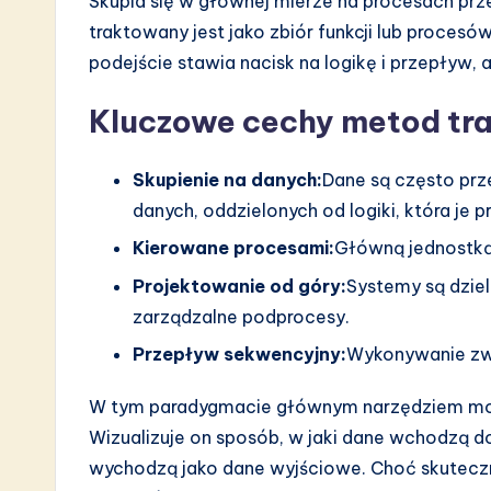
Skupia się w głównej mierze na procesach pr
a
traktowany jest jako zbiór funkcji lub proces
r
podejście stawia nacisk na logikę i przepływ, a
e
Kluczowe cechy metod tr
I
Skupienie na danych:
Dane są często pr
n
danych, oddzielonych od logiki, która je 
n
Kierowane procesami:
Główną jednostką a
Projektowanie od góry:
Systemy są dzie
o
zarządzalne podprocesy.
v
Przepływ sekwencyjny:
Wykonywanie zwyk
a
W tym paradygmacie głównym narzędziem mod
ti
Wizualizuje on sposób, w jaki dane wchodzą do
wychodzą jako dane wyjściowe. Choć skuteczny
o