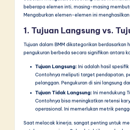
S
beberapa elemen inti, masing-masing membut
Mengaburkan elemen-elemen ini menghasilkan
o
ft
1. Tujuan Langsung vs. Tu
w
Tujuan dalam BMM dikategorikan berdasarkan hu
a
pengukuran berbeda secara signifikan antara ka
r
Tujuan Langsung:
Ini adalah hasil spesifik
Contohnya meliputi target pendapatan, p
e
pelanggan. Pengukuran di sini langsung dan
I
Tujuan Tidak Langsung:
Ini mendukung Tuj
Contohnya bisa meningkatkan retensi kar
n
operasional. Ini memerlukan metrik pengg
n
Saat melacak kinerja, sangat penting untuk 
o