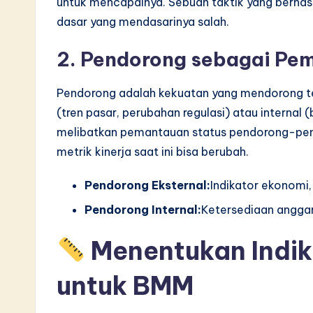
untuk mencapainya. Sebuah taktik yang berhasil 
v
dasar yang mendasarinya salah.
a
2. Pendorong sebagai Pe
ti
Pendorong adalah kekuatan yang mendorong ter
o
(tren pasar, perubahan regulasi) atau internal
melibatkan pemantauan status pendorong-pendo
n
metrik kinerja saat ini bisa berubah.
Pendorong Eksternal:
Indikator ekonomi,
Pendorong Internal:
Ketersediaan anggara
Menentukan Indik
untuk BMM