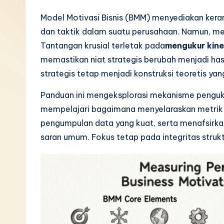
I
Model Motivasi Bisnis (BMM) menyediakan kera
dan taktik dalam suatu perusahaan. Namun, me
n
Tantangan krusial terletak pada
mengukur kine
d
memastikan niat strategis berubah menjadi has
strategis tetap menjadi konstruksi teoretis ya
o
Panduan ini mengeksplorasi mekanisme penguk
n
mempelajari bagaimana menyelaraskan metrik
e
pengumpulan data yang kuat, serta menafsirka
saran umum. Fokus tetap pada integritas struk
si
a
n
-