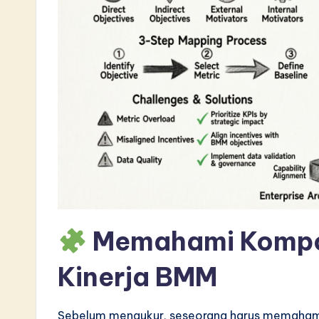
L
a
t
e
s
t
i
n
Memahami Komp
A
Kinerja BMM
I
&
Sebelum mengukur, seseorang harus memaham