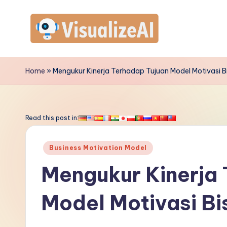
Skip
to
V
content
is
Home
»
Mengukur Kinerja Terhadap Tujuan Model Motivasi Bi
u
a
Read this post in:
li
Posted
Business Motivation Model
z
in
Mengukur Kinerja
e
Model Motivasi Bi
A
I