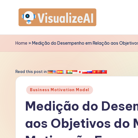
Skip
to
V
content
is
Home
»
Medição do Desempenho em Relação aos Objetivos
u
a
Read this post in:
li
Posted
Business Motivation Model
z
in
Medição do Dese
e
aos Objetivos do
A
I