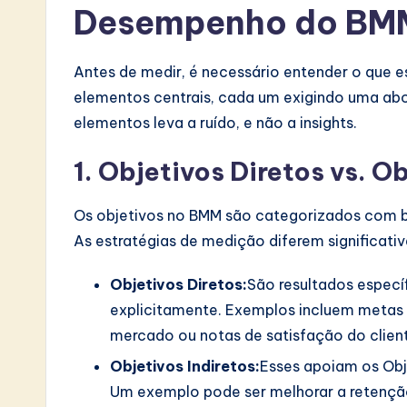
Desempenho do BM
S
o
Antes de medir, é necessário entender o que e
ft
elementos centrais, cada um exigindo uma ab
elementos leva a ruído, e não a insights.
w
a
1. Objetivos Diretos vs. O
r
Os objetivos no BMM são categorizados com b
e
As estratégias de medição diferem significati
I
Objetivos Diretos:
São resultados especí
explicitamente. Exemplos incluem metas 
n
mercado ou notas de satisfação do cliente
n
Objetivos Indiretos:
Esses apoiam os Obje
Um exemplo pode ser melhorar a retençã
o