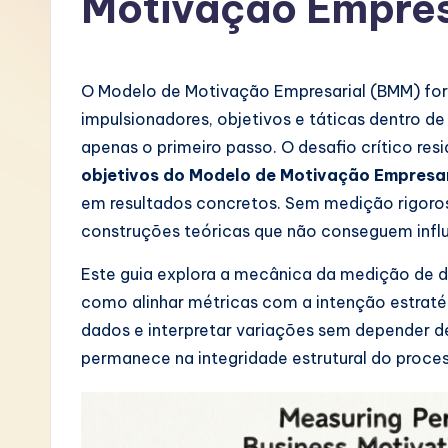
Motivação Empres
P
o
O Modelo de Motivação Empresarial (BMM) for
rt
impulsionadores, objetivos e táticas dentro de
apenas o primeiro passo. O desafio crítico res
u
objetivos do Modelo de Motivação Empresar
g
em resultados concretos. Sem medição rigoro
construções teóricas que não conseguem influ
u
Este guia explora a mecânica da medição de
e
como alinhar métricas com a intenção estraté
s
dados e interpretar variações sem depender d
permanece na integridade estrutural do proce
e
-