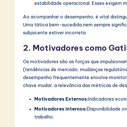
estabilidade operacional. Esses exigem m
v
Ao acompanhar o desempenho, é vital distingui
a
Uma tática bem-sucedida nem sempre significa
ti
subjacente estiver incorreta.
o
2. Motivadores como Gati
n
Os motivadores são as forças que impulsionam
(tendências de mercado, mudanças regulatórias
desempenho frequentemente envolve monitora
chave mudar, a relevância das métricas de d
Motivadores Externos:
Indicadores econ
Motivadores Internos:
Disponibilidade or
trabalho.