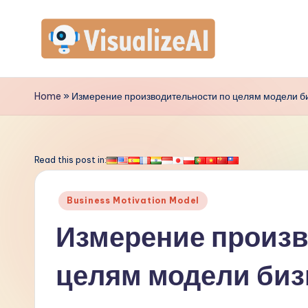
Перейти
к
V
содержимому
is
Home
»
Измерение производительности по целям модели 
u
a
Read this post in:
li
Опубликовано
Business Motivation Model
z
в
Измерение произв
e
целям модели би
A
I