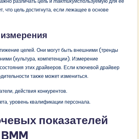
важно различать
цель
и
тактику
используемую для ее
т, что цель достигнута, если лежащее в основе
 измерения
тижение целей. Они могут быть внешними (тренды
ними (культура, компетенции). Измерение
 состояния этих драйверов. Если ключевой драйвер
одительности также может измениться.
тели, действия конкурентов.
ета, уровень квалификации персонала.
чевых показателей
я BMM