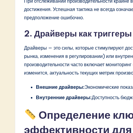
При отслеживании производительности крайне 
o
достижения. Успешная тактика не всегда означае
предположение ошибочно.
n
2. Драйверы как триггеры
Драйверы — это силы, которые стимулируют дос
рынка, изменения в регулировании) или внутрен
производительности часто включает мониторинг
изменится, актуальность текущих метрик произв
Внешние драйверы:
Экономические показа
Внутренние драйверы:
Доступность бюдж
Определение клю
эффективности дл