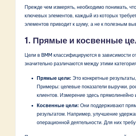
w
Прежде чем измерять, необходимо понимать, чт
ключевых элементов, каждый из которых требуе
a
элементов приводит к шуму, а не к полезным вы
r
1. Прямые и косвенные ц
e
I
Цели в BMM классифицируются в зависимости от
значительно различаются между этими категори
n
Прямые цели:
Это конкретные результаты,
n
Примеры: целевые показатели выручки, ро
o
клиентов. Измерение здесь прямолинейно 
Косвенные цели:
Они поддерживают прямы
v
результатом. Например, улучшение удержа
a
операционной деятельности. Для них треб
ti