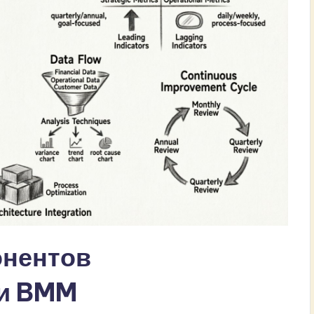
нентов
ти BMM