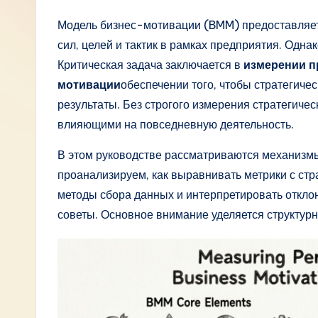
R
Модель бизнес-мотивации (BMM) предоставляет
сил, целей и тактик в рамках предприятия. Одн
u
Критическая задача заключается в
измерении п
s
мотивации
обеспечении того, чтобы стратегич
результаты. Без строгого измерения стратегиче
si
влияющими на повседневную деятельность.
a
В этом руководстве рассматриваются механизм
n
проанализируем, как выравнивать метрики с ст
методы сбора данных и интерпретировать откл
-
советы. Основное внимание уделяется структурн
L
a
t