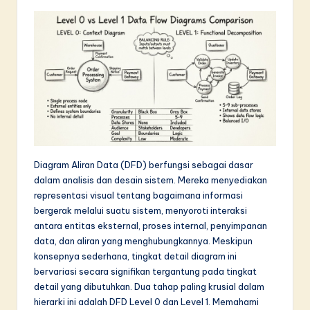
d
o
n
e
si
a
n
Diagram Aliran Data (DFD) berfungsi sebagai dasar
-
dalam analisis dan desain sistem. Mereka menyediakan
L
representasi visual tentang bagaimana informasi
bergerak melalui suatu sistem, menyoroti interaksi
a
antara entitas eksternal, proses internal, penyimpanan
t
data, dan aliran yang menghubungkannya. Meskipun
konsepnya sederhana, tingkat detail diagram ini
e
bervariasi secara signifikan tergantung pada tingkat
s
detail yang dibutuhkan. Dua tahap paling krusial dalam
hierarki ini adalah DFD Level 0 dan Level 1. Memahami
t