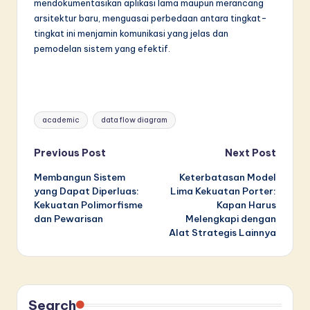
mendokumentasikan aplikasi lama maupun merancang
arsitektur baru, menguasai perbedaan antara tingkat-
tingkat ini menjamin komunikasi yang jelas dan
pemodelan sistem yang efektif.
Tags:
academic
data flow diagram
Post
Previous Post
Next Post
Membangun Sistem
Keterbatasan Model
navigation
yang Dapat Diperluas:
Lima Kekuatan Porter:
Kekuatan Polimorfisme
Kapan Harus
dan Pewarisan
Melengkapi dengan
Alat Strategis Lainnya
Search