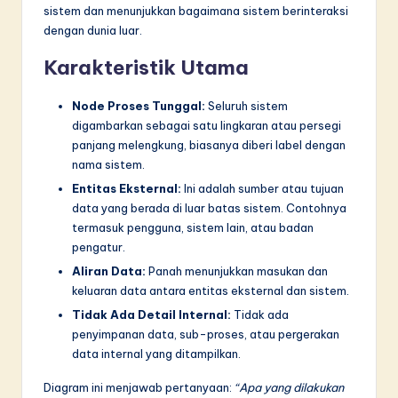
n
sistem dan menunjukkan bagaimana sistem berinteraksi
dengan dunia luar.
n
o
Karakteristik Utama
v
Node Proses Tunggal:
Seluruh sistem
a
digambarkan sebagai satu lingkaran atau persegi
panjang melengkung, biasanya diberi label dengan
ti
nama sistem.
o
Entitas Eksternal:
Ini adalah sumber atau tujuan
n
data yang berada di luar batas sistem. Contohnya
termasuk pengguna, sistem lain, atau badan
pengatur.
Aliran Data:
Panah menunjukkan masukan dan
keluaran data antara entitas eksternal dan sistem.
Tidak Ada Detail Internal:
Tidak ada
penyimpanan data, sub-proses, atau pergerakan
data internal yang ditampilkan.
Diagram ini menjawab pertanyaan:
“Apa yang dilakukan