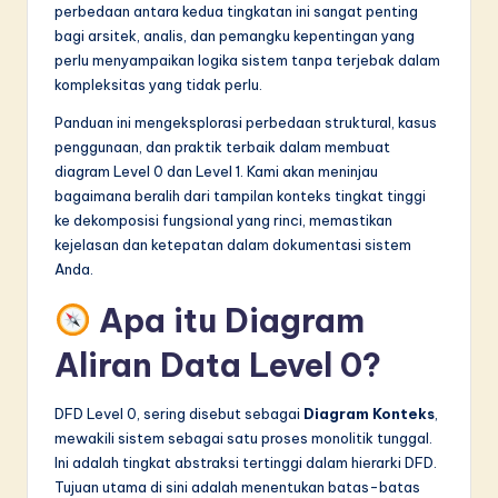
perbedaan antara kedua tingkatan ini sangat penting
in
bagi arsitek, analis, dan pemangku kepentingan yang
perlu menyampaikan logika sistem tanpa terjebak dalam
A
kompleksitas yang tidak perlu.
I
Panduan ini mengeksplorasi perbedaan struktural, kasus
&
penggunaan, dan praktik terbaik dalam membuat
S
diagram Level 0 dan Level 1. Kami akan meninjau
bagaimana beralih dari tampilan konteks tingkat tinggi
o
ke dekomposisi fungsional yang rinci, memastikan
f
kejelasan dan ketepatan dalam dokumentasi sistem
Anda.
t
Apa itu Diagram
w
Aliran Data Level 0?
a
r
DFD Level 0, sering disebut sebagai
Diagram Konteks
,
e
mewakili sistem sebagai satu proses monolitik tunggal.
Ini adalah tingkat abstraksi tertinggi dalam hierarki DFD.
I
Tujuan utama di sini adalah menentukan batas-batas