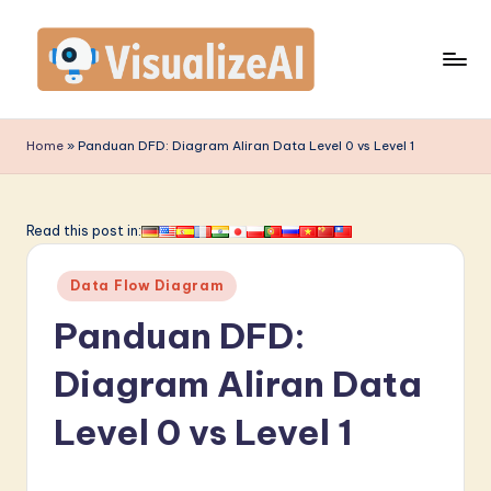
Skip
to
content
V
is
Home
»
Panduan DFD: Diagram Aliran Data Level 0 vs Level 1
u
a
Read this post in:
li
Posted
z
Data Flow Diagram
in
e
Panduan DFD:
A
Diagram Aliran Data
I
Level 0 vs Level 1
I
n