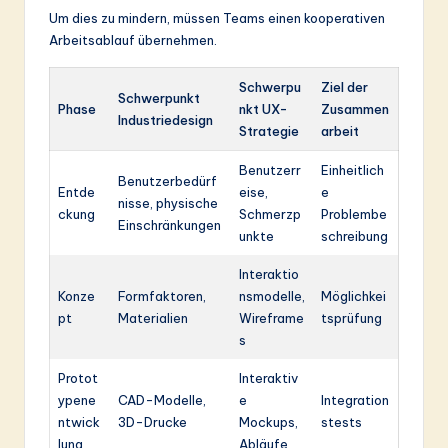
Um dies zu mindern, müssen Teams einen kooperativen
Arbeitsablauf übernehmen.
Schwerpu
Ziel der
Schwerpunkt
Phase
nkt UX-
Zusammen
Industriedesign
Strategie
arbeit
Benutzerr
Einheitlich
Benutzerbedürf
Entde
eise,
e
nisse, physische
ckung
Schmerzp
Problembe
Einschränkungen
unkte
schreibung
Interaktio
Konze
Formfaktoren,
nsmodelle,
Möglichkei
pt
Materialien
Wireframe
tsprüfung
s
Protot
Interaktiv
ypene
CAD-Modelle,
e
Integration
ntwick
3D-Drucke
Mockups,
stests
lung
Abläufe