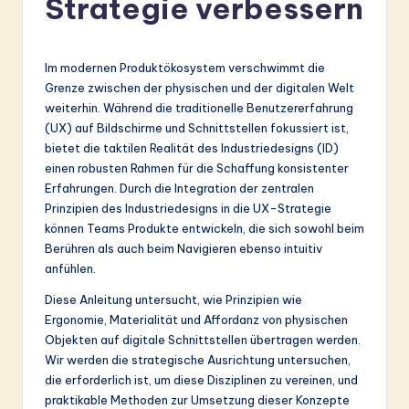
Strategie verbessern
r
m
a
Im modernen Produktökosystem verschwimmt die
Grenze zwischen der physischen und der digitalen Welt
n
weiterhin. Während die traditionelle Benutzererfahrung
-
(UX) auf Bildschirme und Schnittstellen fokussiert ist,
bietet die taktilen Realität des Industriedesigns (ID)
L
einen robusten Rahmen für die Schaffung konsistenter
a
Erfahrungen. Durch die Integration der zentralen
Prinzipien des Industriedesigns in die UX-Strategie
t
können Teams Produkte entwickeln, die sich sowohl beim
e
Berühren als auch beim Navigieren ebenso intuitiv
anfühlen.
s
Diese Anleitung untersucht, wie Prinzipien wie
t
Ergonomie, Materialität und Affordanz von physischen
in
Objekten auf digitale Schnittstellen übertragen werden.
Wir werden die strategische Ausrichtung untersuchen,
A
die erforderlich ist, um diese Disziplinen zu vereinen, und
I
praktikable Methoden zur Umsetzung dieser Konzepte