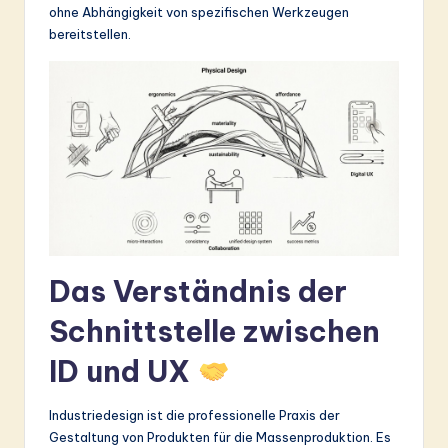
ohne Abhängigkeit von spezifischen Werkzeugen
&
bereitstellen.
S
o
ft
w
a
r
e
Das Verständnis der
In
n
Schnittstelle zwischen
o
ID und UX
v
Industriedesign ist die professionelle Praxis der
a
Gestaltung von Produkten für die Massenproduktion. Es