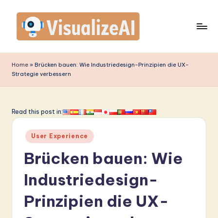
Skip
to
content
V
is
Home
»
Brücken bauen: Wie Industriedesign-Prinzipien die UX-
Strategie verbessern
u
a
li
Read this post in:
z
Posted
User Experience
e
in
Brücken bauen: Wie
A
I
Industriedesign-
G
Prinzipien die UX-
e