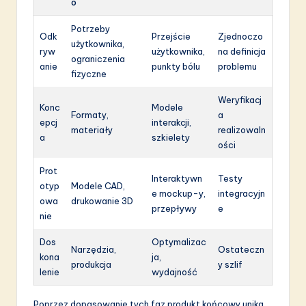
o
Potrzeby
Odk
Przejście
Zjednoczo
użytkownika,
ryw
użytkownika,
na definicja
ograniczenia
anie
punkty bólu
problemu
fizyczne
Weryfikacj
Konc
Modele
Formaty,
a
epcj
interakcji,
materiały
realizowaln
a
szkielety
ości
Prot
Interaktywn
Testy
otyp
Modele CAD,
e mockup-y,
integracyjn
owa
drukowanie 3D
przepływy
e
nie
Dos
Optymalizac
Narzędzia,
Ostateczn
kona
ja,
produkcja
y szlif
lenie
wydajność
Poprzez dopasowanie tych faz produkt końcowy unika