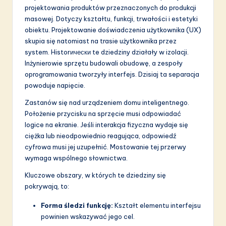
a
projektowania produktów przeznaczonych do produkcji
ti
masowej. Dotyczy kształtu, funkcji, trwałości i estetyki
obiektu. Projektowanie doświadczenia użytkownika (UX)
o
skupia się natomiast na trasie użytkownika przez
n
system. Historически te dziedziny działały w izolacji.
Inżynierowie sprzętu budowali obudowę, a zespoły
oprogramowania tworzyły interfejs. Dzisiaj ta separacja
powoduje napięcie.
Zastanów się nad urządzeniem domu inteligentnego.
Położenie przycisku na sprzęcie musi odpowiadać
logice na ekranie. Jeśli interakcja fizyczna wydaje się
ciężka lub nieodpowiednio reagująca, odpowiedź
cyfrowa musi jej uzupełnić. Mostowanie tej przerwy
wymaga wspólnego słownictwa.
Kluczowe obszary, w których te dziedziny się
pokrywają, to:
Forma śledzi funkcję:
Kształt elementu interfejsu
powinien wskazywać jego cel.