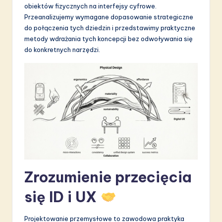
obiektów fizycznych na interfejsy cyfrowe.
S
Przeanalizujemy wymagane dopasowanie strategiczne
o
do połączenia tych dziedzin i przedstawimy praktyczne
metody wdrażania tych koncepcji bez odwoływania się
f
do konkretnych narzędzi.
t
w
a
r
e
I
n
Zrozumienie przecięcia
n
o
się ID i UX
v
Projektowanie przemysłowe to zawodowa praktyka