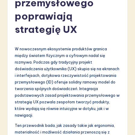
przemysłowego
li
s
poprawiają
h
strategię UX
-
L
W nowoczesnym ekosystemie produktów granica
a
między światem fizycznym a cyfrowym nadal się
t
rozmywa. Podczas gdy tradycyjny projekt
doświadczenia użytkownika (UX) skupia się na ekranach
e
i interfejsach, dotykowa rzeczywistość projektowania
s
przemysłowego (ID) oferuje solidny ramowy model do
tworzenia spójnych doświadczeń. Integracja
t
podstawowych zasad projektowania przemysłowego w
in
strategię UX pozwala zespołom tworzyć produkty,
które wydają się równie intuicyjne w dotyku, jak i w
A
nawigacji.
I
Ten przewodnik bada, jak zasady takie jak ergonomia,
&
materialność i możliwość działania przenoszą się z