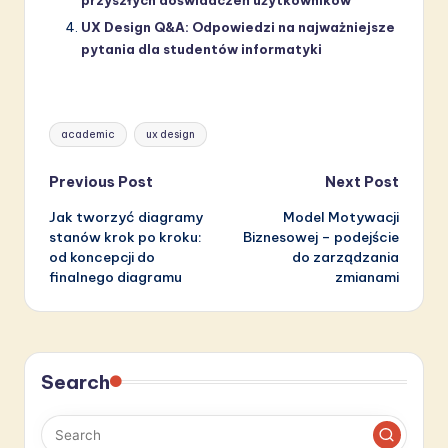
UX Design Q&A: Odpowiedzi na najważniejsze
pytania dla studentów informatyki
Tags:
academic
ux design
Post
Previous Post
Next Post
Jak tworzyć diagramy
Model Motywacji
navigation
stanów krok po kroku:
Biznesowej – podejście
od koncepcji do
do zarządzania
finalnego diagramu
zmianami
Search