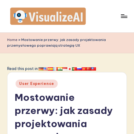
Skip
to
content
V
is
Home
»
Mostowanie przerwy: jak zasady projektowania
przemysłowego poprawiają strategię UX
u
a
li
Read this post in:
z
Posted
User Experience
e
in
Mostowanie
A
I
przerwy: jak zasady
P
projektowania
o