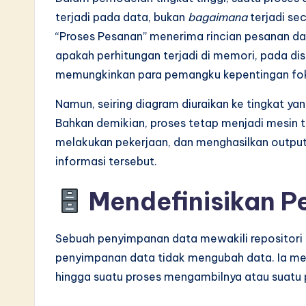
terjadi pada data, bukan
bagaimana
terjadi se
v
“Proses Pesanan” menerima rincian pesanan da
a
apakah perhitungan terjadi di memori, pada disk,
memungkinkan para pemangku kepentingan fokus
ti
Namun, seiring diagram diuraikan ke tingkat yang 
o
Bahkan demikian, proses tetap menjadi mesin t
n
melakukan pekerjaan, dan menghasilkan output
informasi tersebut.
Mendefinisikan 
Sebuah penyimpanan data mewakili repositori 
penyimpanan data tidak mengubah data. Ia m
hingga suatu proses mengambilnya atau suatu