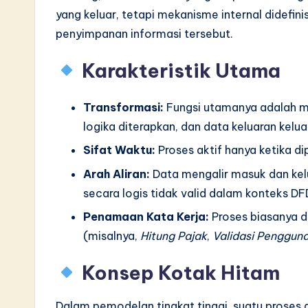
S
yang keluar, tetapi mekanisme internal didefinis
penyimpanan informasi tersebut.
o
Karakteristik Utama
ft
w
Transformasi:
Fungsi utamanya adalah m
a
logika diterapkan, dan data keluaran kelua
Sifat Waktu:
Proses aktif hanya ketika d
r
Arah Aliran:
Data mengalir masuk dan kelu
e
secara logis tidak valid dalam konteks DF
I
Penamaan Kata Kerja:
Proses biasanya di
(misalnya,
Hitung Pajak
,
Validasi Penggun
n
Konsep Kotak Hitam
n
o
Dalam pemodelan tingkat tinggi, suatu proses