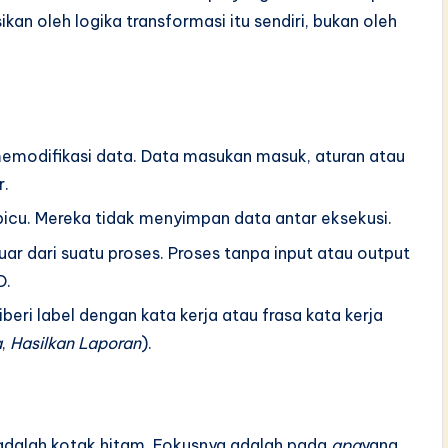
ikan oleh logika transformasi itu sendiri, bukan oleh
emodifikasi data. Data masukan masuk, aturan atau
r.
ipicu. Mereka tidak menyimpan data antar eksekusi.
ar dari suatu proses. Proses tanpa input atau output
D.
beri label dengan kata kerja atau frasa kata kerja
a
,
Hasilkan Laporan
).
 adalah kotak hitam. Fokusnya adalah pada
apa
yang