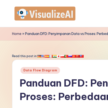
Skip
to
V
content
is
Home
»
Panduan DFD: Penyimpanan Data vs Proses: Perb
u
a
Read this post in:
li
Posted
Data Flow Diagram
z
in
Panduan DFD: Pen
e
Proses: Perbedaa
A
I