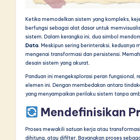
L
a
Ketika memodelkan sistem yang kompleks, keje
t
berfungsi sebagai alat dasar untuk memvisuali
sistem. Dalam kerangka ini, dua simbol mend
e
Data
. Meskipun sering berinteraksi, keduany
s
mengenai transformasi dan persistensi. Memaha
desain sistem yang akurat.
t
Panduan ini mengeksplorasi peran fungsional, re
i
elemen ini. Dengan membedakan antara tinda
n
yang menyampaikan perilaku sistem tanpa amb
A
Mendefinisikan P
I
Proses mewakili satuan kerja atau transformas
&
dihitung, atau difilter. Bayangkan proses seb