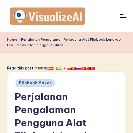
Skip
to
content
V
is
Home
»
Perjalanan Pengalaman Pengguna Alat Flipbook Lengkap:
Dari Pembuatan hingga Publikasi
u
a
li
Read this post in:
z
Posted
Flipbook Maker
e
in
Perjalanan
A
I
Pengalaman
I
Pengguna Alat
n