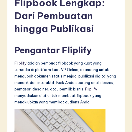
Flipbook Lengkap:
d
o
Dari Pembuatan
n
hingga Publikasi
e
si
Pengantar Fliplify
a
n
Fliplify
adalah pembuat flipbook yang kuat yang
tersedia di platform kuat VP Online, dirancang untuk
-
mengubah dokumen statis menjadi publikasi digital yang
L
menarik dan interaktif. Baik Anda seorang analis bisnis,
pemasar, desainer, atau pemilik bisnis,
Fliplify
a
menyediakan alat untuk membuat flipbook yang
t
menakjubkan yang memikat audiens Anda.
e
s
t