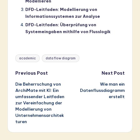
Modellieren
DFD-Leitfaden: Modellierung von
Informationssystemen zur Analyse
DFD-Leitfaden: Überprüfung von
Systemeingaben mithilfe von Flusslogik
Tags:
academic
data flow diagram
Post
Previous Post
Next Post
Die Beherrschung von
Wie man ein
navigation
ArchiMate mit KI: Ein
Datenflussdiagramm
umfassender Leitfaden
erstellt
zur Vereinfachung der
Modellierung von
Unternehmensarchitek
turen