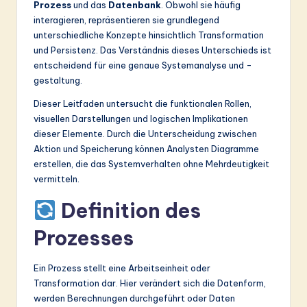
Prozess
und das
Datenbank
. Obwohl sie häufig
&
interagieren, repräsentieren sie grundlegend
unterschiedliche Konzepte hinsichtlich Transformation
S
und Persistenz. Das Verständnis dieses Unterschieds ist
o
entscheidend für eine genaue Systemanalyse und -
gestaltung.
ft
Dieser Leitfaden untersucht die funktionalen Rollen,
w
visuellen Darstellungen und logischen Implikationen
a
dieser Elemente. Durch die Unterscheidung zwischen
Aktion und Speicherung können Analysten Diagramme
r
erstellen, die das Systemverhalten ohne Mehrdeutigkeit
e
vermitteln.
In
Definition des
n
Prozesses
o
v
Ein Prozess stellt eine Arbeitseinheit oder
Transformation dar. Hier verändert sich die Datenform,
a
werden Berechnungen durchgeführt oder Daten