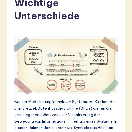
Wichtige
r
m
Unterschiede
a
n
-
L
a
t
e
s
t
Bei der Modellierung komplexer Systeme ist Klarheit das
primäre Ziel. Datenflussdiagramme (DFDs) dienen als
in
grundlegendes Werkzeug zur Visualisierung der
A
Bewegung von Informationen innerhalb eines Systems. In
diesem Rahmen dominieren zwei Symbole das Bild: das
I