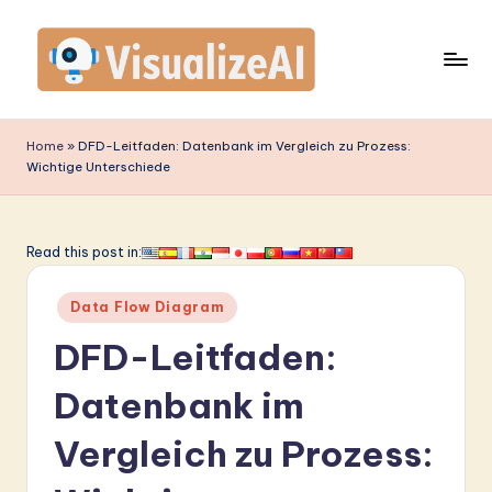
Skip
to
content
V
is
Home
»
DFD-Leitfaden: Datenbank im Vergleich zu Prozess:
Wichtige Unterschiede
u
a
li
Read this post in:
z
Posted
Data Flow Diagram
e
in
DFD-Leitfaden:
A
I
Datenbank im
G
Vergleich zu Prozess:
e