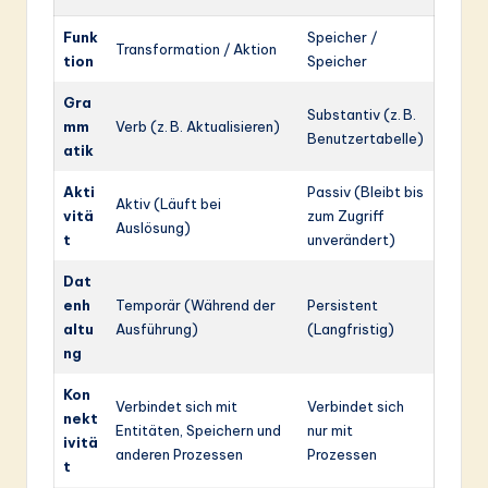
Funk
Speicher /
Transformation / Aktion
tion
Speicher
Gra
Substantiv (z. B.
mm
Verb (z. B. Aktualisieren)
Benutzertabelle)
atik
Akti
Passiv (Bleibt bis
Aktiv (Läuft bei
vitä
zum Zugriff
Auslösung)
t
unverändert)
Dat
enh
Temporär (Während der
Persistent
altu
Ausführung)
(Langfristig)
ng
Kon
Verbindet sich mit
Verbindet sich
nekt
Entitäten, Speichern und
nur mit
ivitä
anderen Prozessen
Prozessen
t