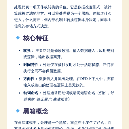
a
处理代表一项工作或转换的单位。它是数据改变形式、被计
算或被过滤的地方。可以将处理视为一个黑箱。你知道什么
t
进入，什么离开，但内部机制由转换逻辑本身决定，而非由
e
信息的存储方式决定。
s
核心特征
t
转换：
主要功能是修改数据。输入数据进入，应用规则
in
或逻辑，输出数据离开。
A
时间特性：
处理仅在被触发时才处于活动状态。它们在
执行之间不会保留数据。
I
方向性：
数据流入并流出处理。在DFD上下文中，没有
&
输入或输出的处理在逻辑上是无效的。
S
动词命名：
处理通常用动词或动词短语命名（例如，
计
算税款
,
验证用户
,
生成报告
).
o
黑箱概念
ft
w
在高层建模中，处理是一个黑箱。重点在于
发生了什么
，而
不是
如何
技术上是如何实现的。例如，名为“处理订单”的处理