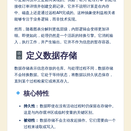
a
接收订单详情并创建交易记录。它并不说明计算是在内存
r
中、磁盘上还是通过远程API完成的。这种抽象使利益相关者
能够专注于业务逻辑，而非技术实现。
e
然而，随着图表分解到更低层级，内部逻辑会变得更加详
In
细。即便如此，处理仍然是一个活跃的转换引擎。它消耗输
n
入，执行工作，并产生输出。它并不作为信息的暂存容器。
o
定义数据存储
v
a
数据存储表示信息存放的仓库。与处理过程不同，数据存储
不会转换数据。它处于等待状态，将数据以持久状态保存，
ti
直到某个过程检索它或将其存入。
o
核心特性
n
持久性：
数据即使在没有活动过程时仍保留在存储中。
这是与内存缓冲区或临时变量的关键区别。
被动性：
数据存储不会主动发起操作。它们需要由一个
过程来读取或写入。