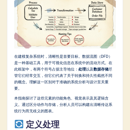
m
p
li
fi
e
d
在建模复杂系统时，清晰性是首要目标。数据流图（DFD）
C
是一种基础工具，用于可视化信息在系统中的流动方式。在
此框架中，有两个符号占据主导地位：
处理
以及
数据存储
尽
hi
管它们经常交互，但它们代表了关于转换和持久性截然不同
n
的概念。理解这一区别对于准确的系统分析与设计至关重
要。
e
s
本指南探讨了这些元素的功能角色、视觉表示及其逻辑含
义。通过区分动作与存储，分析人员可以构建出清晰传达系
e
统行为而无歧义的图表。
-
定义处理
L