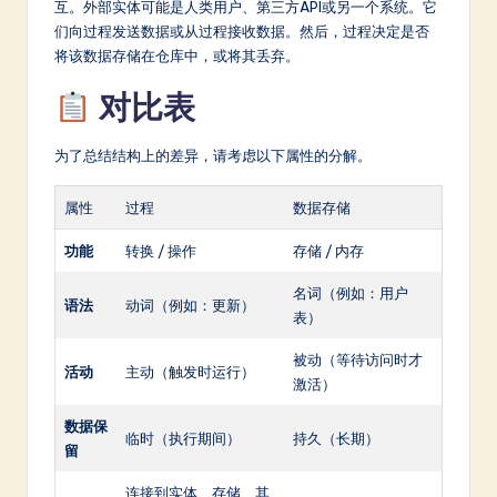
互。外部实体可能是人类用户、第三方API或另一个系统。它
们向过程发送数据或从过程接收数据。然后，过程决定是否
将该数据存储在仓库中，或将其丢弃。
对比表
为了总结结构上的差异，请考虑以下属性的分解。
属性
过程
数据存储
功能
转换 / 操作
存储 / 内存
名词（例如：用户
语法
动词（例如：更新）
表）
被动（等待访问时才
活动
主动（触发时运行）
激活）
数据保
临时（执行期间）
持久（长期）
留
连接到实体、存储、其