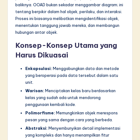
n
baliknya. OOAD bukan sekadar menggambar diagram; ini
n
tentang berpikir dalam hal objek, perilaku, dan interaksi.
Proses ini biasanya melibatkan mengidentifikasi objek,
o
menentukan tanggung jawab mereka, dan membangun
v
hubungan antar objek.
a
Konsep-Konsep Utama yang
ti
Harus Dikuasai
o
Enkapsulasi:
Menggabungkan data dan metode
n
yang beroperasi pada data tersebut dalam satu
unit.
Warisan:
Menciptakan kelas baru berdasarkan
kelas yang sudah ada untuk mendorong
penggunaan kembali kode.
Polimorfisme:
Memungkinkan objek merespons
pesan yang sama dengan cara yang berbeda.
Abstraksi:
Menyembunyikan detail implementasi
yang kompleks dan hanya menampilkan fitur