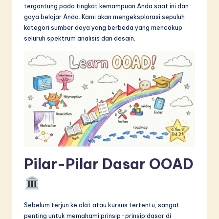
tergantung pada tingkat kemampuan Anda saat ini dan
in
gaya belajar Anda. Kami akan mengeksplorasi sepuluh
A
kategori sumber daya yang berbeda yang mencakup
seluruh spektrum analisis dan desain.
I
&
S
o
f
t
w
a
Pilar-Pilar Dasar OOAD
r
e
I
Sebelum terjun ke alat atau kursus tertentu, sangat
penting untuk memahami prinsip-prinsip dasar di