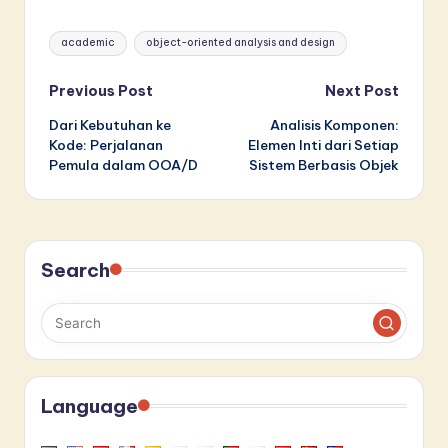
Tags:
academic
object-oriented analysis and design
Post
Previous Post
Next Post
Dari Kebutuhan ke
Analisis Komponen:
navigation
Kode: Perjalanan
Elemen Inti dari Setiap
Pemula dalam OOA/D
Sistem Berbasis Objek
Search
Language