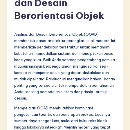
dan Desain
d
o
Berorientasi Objek
n
e
Analisis dan Desain Berorientasi Objek (OOAD)
si
membentuk dasar arsitektur perangkat lunak modern. Ini
memberikan pendekatan terstruktur untuk memahami
a
kebutuhan, memodelkan sistem, dan menciptakan basis
n
kode yang kuat. Baik Anda seorang pengembang pemula
maupun insinyur berpengalaman, menguasai konsep-
-
konsep ini menjamin solusi yang dapat diskalakan dan
L
mudah dipelihara. Panduan ini menguraikan bahan-bahan
penting yang tersedia untuk memperdalam pemahaman
a
Anda tentang pemodelan sistem dan prinsip-prinsip
t
desain.
e
Mempelajari OOAD membutuhkan kombinasi
pengetahuan teoritis dan penerapan praktis. Luasnya
s
sumber daya sangat luas, mulai dari buku teks klasik
t
hingga lokakarya interaktif. Memilih materi yang tepat