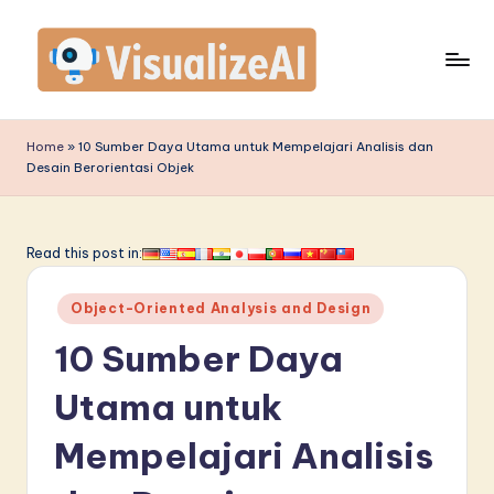
Skip
to
content
V
is
Home
»
10 Sumber Daya Utama untuk Mempelajari Analisis dan
Desain Berorientasi Objek
u
a
li
Read this post in:
z
Posted
Object-Oriented Analysis and Design
e
in
10 Sumber Daya
A
I
Utama untuk
I
Mempelajari Analisis
n