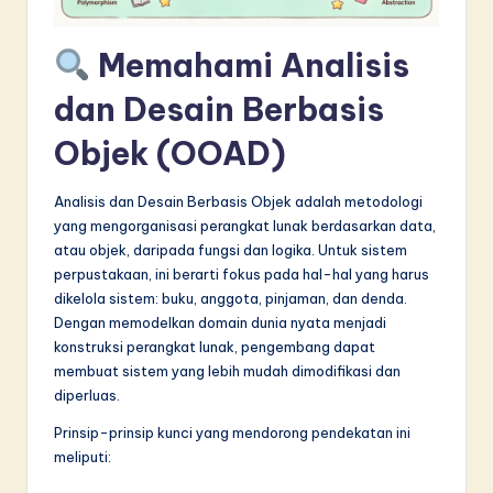
in
Memahami Analisis
A
I
dan Desain Berbasis
&
Objek (OOAD)
S
Analisis dan Desain Berbasis Objek adalah metodologi
o
yang mengorganisasi perangkat lunak berdasarkan data,
f
atau objek, daripada fungsi dan logika. Untuk sistem
perpustakaan, ini berarti fokus pada hal-hal yang harus
t
dikelola sistem: buku, anggota, pinjaman, dan denda.
w
Dengan memodelkan domain dunia nyata menjadi
konstruksi perangkat lunak, pengembang dapat
a
membuat sistem yang lebih mudah dimodifikasi dan
r
diperluas.
e
Prinsip-prinsip kunci yang mendorong pendekatan ini
meliputi:
I