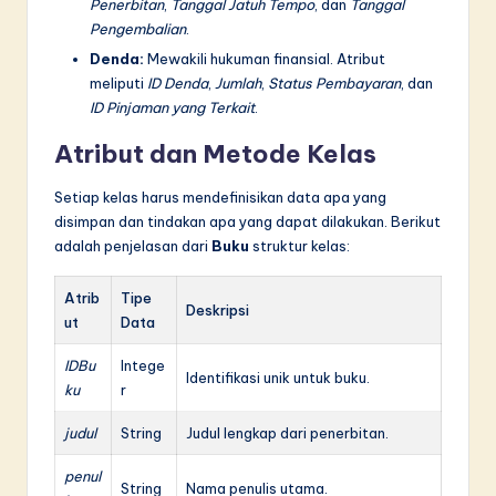
Penerbitan
,
Tanggal Jatuh Tempo
, dan
Tanggal
Pengembalian
.
Denda:
Mewakili hukuman finansial. Atribut
meliputi
ID Denda
,
Jumlah
,
Status Pembayaran
, dan
ID Pinjaman yang Terkait
.
Atribut dan Metode Kelas
Setiap kelas harus mendefinisikan data apa yang
disimpan dan tindakan apa yang dapat dilakukan. Berikut
adalah penjelasan dari
Buku
struktur kelas:
Atrib
Tipe
Deskripsi
ut
Data
IDBu
Intege
Identifikasi unik untuk buku.
ku
r
judul
String
Judul lengkap dari penerbitan.
penul
String
Nama penulis utama.