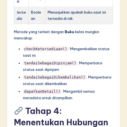
is
terse
Boole
Menunjukkan apakah buku saat ini
dia
an
tersedia di rak.
Metode yang terkait dengan
Buku
kelas mungkin
mencakup:
: Mengembalikan status
checkKetersediaan()
saat ini.
: Memperbarui
tandaiSebagaiDipinjam()
status saat dipinjam.
: Memperbarui
tandaiSebagaiDikembalikan()
status saat dikembalikan.
: Mengambil semua
dapatkanDetail()
metadata untuk ditampilkan.
Tahap 4:
Menentukan Hubungan