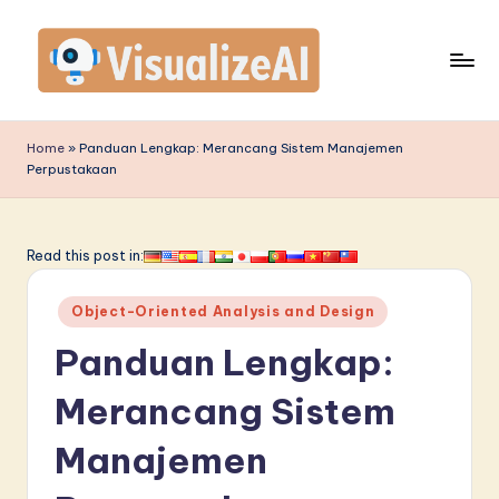
Skip
to
content
V
is
Home
»
Panduan Lengkap: Merancang Sistem Manajemen
Perpustakaan
u
a
li
Read this post in:
z
Posted
Object-Oriented Analysis and Design
e
in
Panduan Lengkap:
A
I
Merancang Sistem
I
Manajemen
n