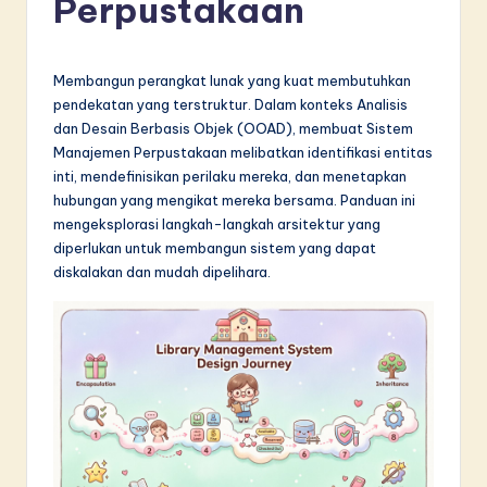
Perpustakaan
d
o
n
Membangun perangkat lunak yang kuat membutuhkan
pendekatan yang terstruktur. Dalam konteks Analisis
e
dan Desain Berbasis Objek (OOAD), membuat Sistem
si
Manajemen Perpustakaan melibatkan identifikasi entitas
inti, mendefinisikan perilaku mereka, dan menetapkan
a
hubungan yang mengikat mereka bersama. Panduan ini
n
mengeksplorasi langkah-langkah arsitektur yang
diperlukan untuk membangun sistem yang dapat
-
diskalakan dan mudah dipelihara.
L
a
t
e
s
t