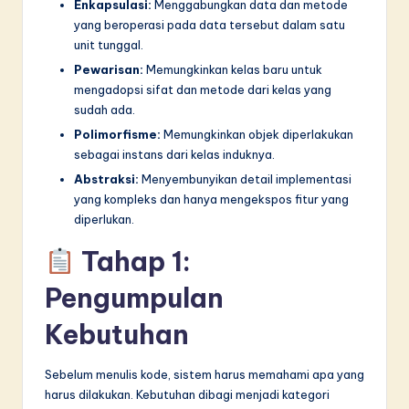
n
Enkapsulasi:
Menggabungkan data dan metode
yang beroperasi pada data tersebut dalam satu
n
unit tunggal.
o
Pewarisan:
Memungkinkan kelas baru untuk
mengadopsi sifat dan metode dari kelas yang
v
sudah ada.
a
Polimorfisme:
Memungkinkan objek diperlakukan
ti
sebagai instans dari kelas induknya.
Abstraksi:
Menyembunyikan detail implementasi
o
yang kompleks dan hanya mengekspos fitur yang
n
diperlukan.
Tahap 1:
Pengumpulan
Kebutuhan
Sebelum menulis kode, sistem harus memahami apa yang
harus dilakukan. Kebutuhan dibagi menjadi kategori