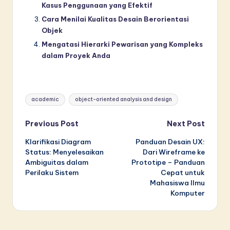
Kasus Penggunaan yang Efektif
Cara Menilai Kualitas Desain Berorientasi
Objek
Mengatasi Hierarki Pewarisan yang Kompleks
dalam Proyek Anda
Tags:
academic
object-oriented analysis and design
Post
Previous Post
Next Post
Klarifikasi Diagram
Panduan Desain UX:
navigation
Status: Menyelesaikan
Dari Wireframe ke
Ambiguitas dalam
Prototipe – Panduan
Perilaku Sistem
Cepat untuk
Mahasiswa Ilmu
Komputer