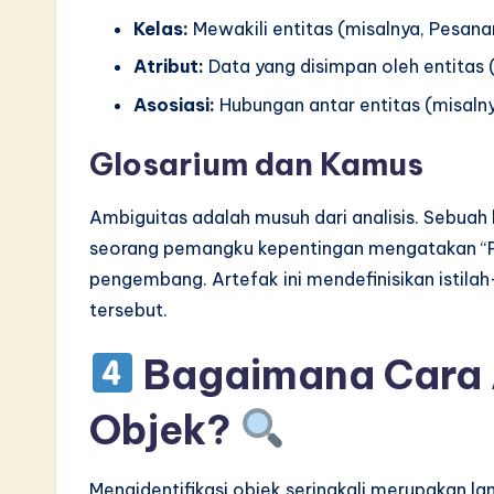
Kelas:
Mewakili entitas (misalnya, Pesanan
Atribut:
Data yang disimpan oleh entitas (
Asosiasi:
Hubungan antar entitas (misaln
Glosarium dan Kamus
Ambiguitas adalah musuh dari analisis. Sebu
seorang pemangku kepentingan mengatakan “Pe
pengembang. Artefak ini mendefinisikan istila
tersebut.
Bagaimana Cara A
Objek?
Mengidentifikasi objek seringkali merupakan l