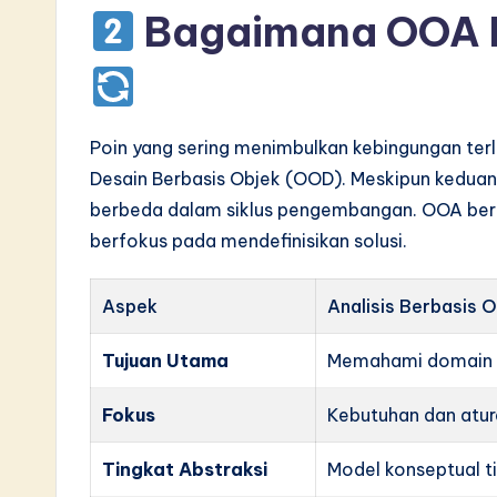
Bagaimana OOA 
v
a
ti
Poin yang sering menimbulkan kebingungan terl
o
Desain Berbasis Objek (OOD). Meskipun keduanya
berbeda dalam siklus pengembangan. OOA be
n
berfokus pada mendefinisikan solusi.
Aspek
Analisis Berbasis 
Tujuan Utama
Memahami domain 
Fokus
Kebutuhan dan atur
Tingkat Abstraksi
Model konseptual ti