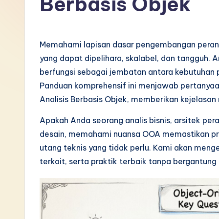
Berbasis Objek
I
n
Memahami lapisan dasar pengembangan perang
d
yang dapat dipelihara, skalabel, dan tangguh. An
berfungsi sebagai jembatan antara kebutuhan p
o
Panduan komprehensif ini menjawab pertanyaa
n
Analisis Berbasis Objek, memberikan kejelasan 
e
Apakah Anda seorang analis bisnis, arsitek pe
desain, memahami nuansa OOA memastikan prod
si
utang teknis yang tidak perlu. Kami akan menge
a
terkait, serta praktik terbaik tanpa bergantung
n
-