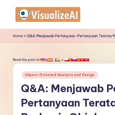
Skip
to
V
content
is
Home
»
Q&A: Menjawab Pertanyaan-Pertanyaan Teratas Men
u
a
Read this post in:
li
Posted
Object-Oriented Analysis and Design
z
in
Q&A: Menjawab P
e
Pertanyaan Terata
A
I