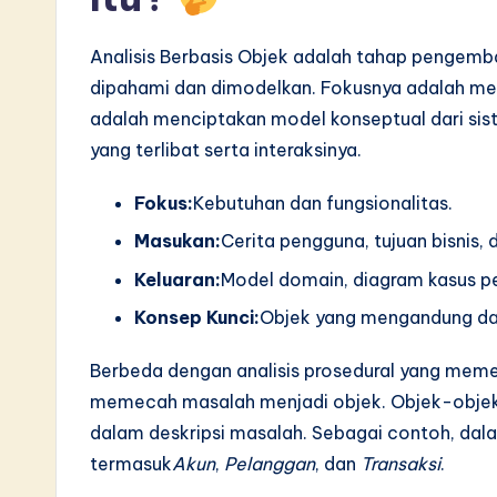
S
Analisis Berbasis Objek adalah tahap pengemb
o
dipahami dan dimodelkan. Fokusnya adalah meng
ft
adalah menciptakan model konseptual dari sis
yang terlibat serta interaksinya.
w
a
Fokus:
Kebutuhan dan fungsionalitas.
Masukan:
Cerita pengguna, tujuan bisnis
r
Keluaran:
Model domain, diagram kasus pe
e
Konsep Kunci:
Objek yang mengandung dat
I
Berbeda dengan analisis prosedural yang mem
n
memecah masalah menjadi objek. Objek-objek 
dalam deskripsi masalah. Sebagai contoh, dal
n
termasuk
Akun
,
Pelanggan
, dan
Transaksi
.
o