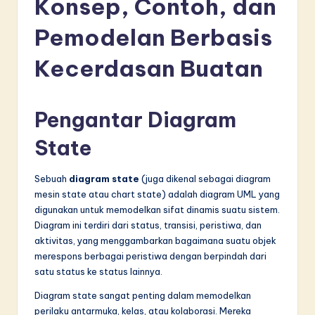
Konsep, Contoh, dan
d
o
Pemodelan Berbasis
n
Kecerdasan Buatan
e
si
Pengantar Diagram
a
State
n
-
Sebuah
diagram state
(juga dikenal sebagai diagram
L
mesin state atau chart state) adalah diagram UML yang
digunakan untuk memodelkan sifat dinamis suatu sistem.
a
Diagram ini terdiri dari status, transisi, peristiwa, dan
t
aktivitas, yang menggambarkan bagaimana suatu objek
merespons berbagai peristiwa dengan berpindah dari
e
satu status ke status lainnya.
s
Diagram state sangat penting dalam memodelkan
t
perilaku antarmuka, kelas, atau kolaborasi. Mereka