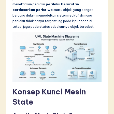
menekankan perilaku
perilaku berurutan
in
berdasarkan peristiwa
suatu objek, yang sangat
A
berguna dalam memodelkan sistem reaktif di mana
perilaku tidak hanya tergantung pada input saat ini
I
tetapi juga pada status sebelumnya objek tersebut.
&
S
o
f
t
w
a
Konsep Kunci Mesin
r
e
State
I