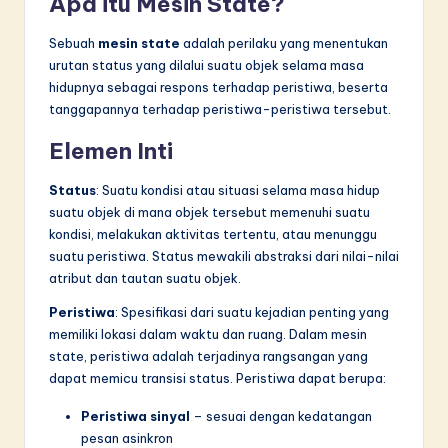
Apa itu Mesin State?
n
n
Sebuah
mesin state
adalah perilaku yang menentukan
urutan status yang dilalui suatu objek selama masa
o
hidupnya sebagai respons terhadap peristiwa, beserta
v
tanggapannya terhadap peristiwa-peristiwa tersebut.
a
Elemen Inti
ti
Status
: Suatu kondisi atau situasi selama masa hidup
o
suatu objek di mana objek tersebut memenuhi suatu
n
kondisi, melakukan aktivitas tertentu, atau menunggu
suatu peristiwa. Status mewakili abstraksi dari nilai-nilai
atribut dan tautan suatu objek.
Peristiwa
: Spesifikasi dari suatu kejadian penting yang
memiliki lokasi dalam waktu dan ruang. Dalam mesin
state, peristiwa adalah terjadinya rangsangan yang
dapat memicu transisi status. Peristiwa dapat berupa:
Peristiwa sinyal
– sesuai dengan kedatangan
pesan asinkron