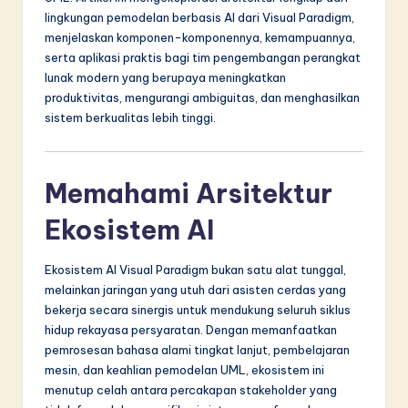
n
lingkungan pemodelan berbasis AI dari Visual Paradigm,
n
menjelaskan komponen-komponennya, kemampuannya,
serta aplikasi praktis bagi tim pengembangan perangkat
o
lunak modern yang berupaya meningkatkan
v
produktivitas, mengurangi ambiguitas, dan menghasilkan
sistem berkualitas lebih tinggi.
a
ti
o
Memahami Arsitektur
n
Ekosistem AI
Ekosistem AI Visual Paradigm bukan satu alat tunggal,
melainkan jaringan yang utuh dari asisten cerdas yang
bekerja secara sinergis untuk mendukung seluruh siklus
hidup rekayasa persyaratan. Dengan memanfaatkan
pemrosesan bahasa alami tingkat lanjut, pembelajaran
mesin, dan keahlian pemodelan UML, ekosistem ini
menutup celah antara percakapan stakeholder yang