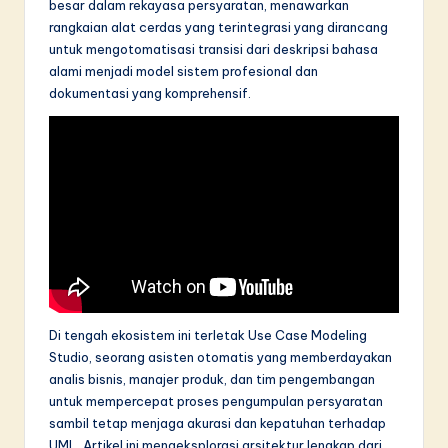
besar dalam rekayasa persyaratan, menawarkan
in
rangkaian alat cerdas yang terintegrasi yang dirancang
untuk mengotomatisasi transisi dari deskripsi bahasa
A
alami menjadi model sistem profesional dan
I
dokumentasi yang komprehensif.
&
S
o
f
t
w
a
Di tengah ekosistem ini terletak Use Case Modeling
r
Studio, seorang asisten otomatis yang memberdayakan
analis bisnis, manajer produk, dan tim pengembangan
e
untuk mempercepat proses pengumpulan persyaratan
I
sambil tetap menjaga akurasi dan kepatuhan terhadap
UML. Artikel ini mengeksplorasi arsitektur lengkap dari