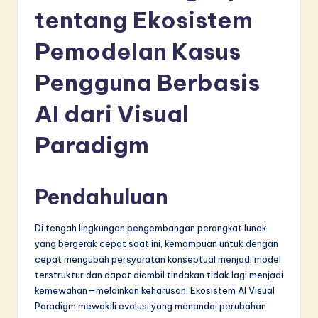
d
tentang Ekosistem
o
Pemodelan Kasus
n
Pengguna Berbasis
e
si
AI dari Visual
a
Paradigm
n
-
Pendahuluan
L
a
Di tengah lingkungan pengembangan perangkat lunak
t
yang bergerak cepat saat ini, kemampuan untuk dengan
cepat mengubah persyaratan konseptual menjadi model
e
terstruktur dan dapat diambil tindakan tidak lagi menjadi
s
kemewahan—melainkan keharusan. Ekosistem AI Visual
Paradigm mewakili evolusi yang menandai perubahan
t