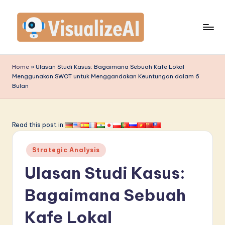
Skip
to
content
V
is
Home
»
Ulasan Studi Kasus: Bagaimana Sebuah Kafe Lokal
Menggunakan SWOT untuk Menggandakan Keuntungan dalam 6
u
Bulan
a
li
Read this post in:
z
e
Posted
Strategic Analysis
in
A
Ulasan Studi Kasus:
I
Bagaimana Sebuah
I
Kafe Lokal
n