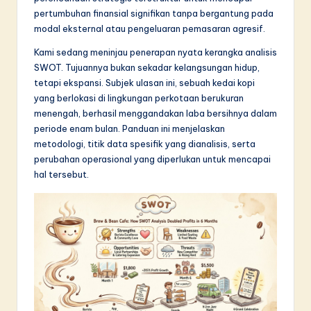
pertumbuhan finansial signifikan tanpa bergantung pada
in
modal eksternal atau pengeluaran pemasaran agresif.
A
Kami sedang meninjau penerapan nyata kerangka analisis
I
SWOT. Tujuannya bukan sekadar kelangsungan hidup,
tetapi ekspansi. Subjek ulasan ini, sebuah kedai kopi
&
yang berlokasi di lingkungan perkotaan berukuran
S
menengah, berhasil menggandakan laba bersihnya dalam
periode enam bulan. Panduan ini menjelaskan
o
metodologi, titik data spesifik yang dianalisis, serta
f
perubahan operasional yang diperlukan untuk mencapai
hal tersebut.
t
w
a
r
e
I