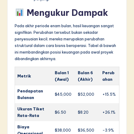
Mengukur Dampak
Pada akhir periode enam bulan, hasil keuangan sangat
signifikan. Perubahan tersebut bukan sekadar
penyesuaian kecil; mereka merupakan perubahan
struktural dalam cara bisnis beroperasi. Tabel di bawah
ini membandingkan posisi keuangan pada awal proyek
dibandingkan akhirnya.
Bulan 1
Bulan 6
Perub
Metrik
(Awal)
(Akhir)
ahan
Pendapatan
$45,000
$52,000
+15.5%
Bulanan
Ukuran Tiket
$6.50
$8.20
+26.1%
Rata-Rata
Biaya
$38,000
$36,500
-3.9%
Operasional