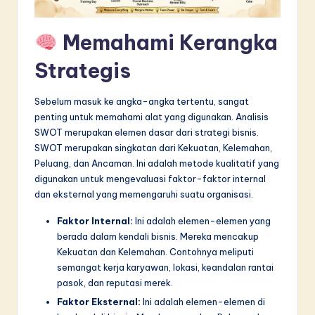
n
n
Memahami Kerangka
o
Strategis
v
a
Sebelum masuk ke angka-angka tertentu, sangat
penting untuk memahami alat yang digunakan. Analisis
ti
SWOT merupakan elemen dasar dari strategi bisnis.
o
SWOT merupakan singkatan dari Kekuatan, Kelemahan,
Peluang, dan Ancaman. Ini adalah metode kualitatif yang
n
digunakan untuk mengevaluasi faktor-faktor internal
dan eksternal yang memengaruhi suatu organisasi.
Faktor Internal:
Ini adalah elemen-elemen yang
berada dalam kendali bisnis. Mereka mencakup
Kekuatan dan Kelemahan. Contohnya meliputi
semangat kerja karyawan, lokasi, keandalan rantai
pasok, dan reputasi merek.
Faktor Eksternal:
Ini adalah elemen-elemen di