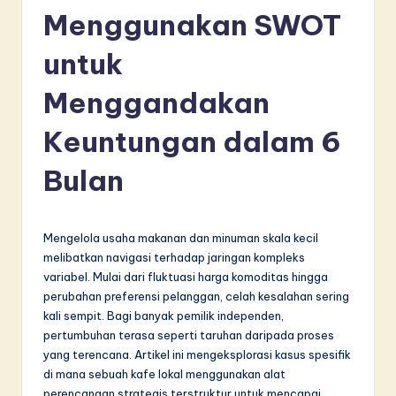
d
Menggunakan SWOT
o
untuk
n
Menggandakan
e
si
Keuntungan dalam 6
a
Bulan
n
-
Mengelola usaha makanan dan minuman skala kecil
L
melibatkan navigasi terhadap jaringan kompleks
a
variabel. Mulai dari fluktuasi harga komoditas hingga
perubahan preferensi pelanggan, celah kesalahan sering
t
kali sempit. Bagi banyak pemilik independen,
e
pertumbuhan terasa seperti taruhan daripada proses
yang terencana. Artikel ini mengeksplorasi kasus spesifik
s
di mana sebuah kafe lokal menggunakan alat
t
perencanaan strategis terstruktur untuk mencapai