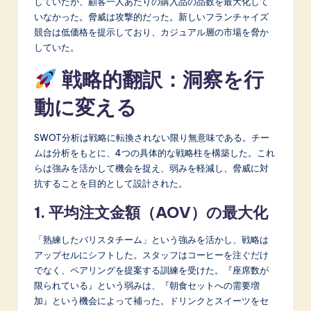
していたが、顧客一人あたりの購入品の品数を最大化して
いなかった。脅威は攻撃的だった。新しいフランチャイズ
競合は低価格を提示しており、カジュアル層の市場を脅か
していた。
戦略的翻訳：洞察を行
動に変える
SWOT分析は戦略に転換されない限り無意味である。チー
ムは分析をもとに、4つの具体的な戦略柱を構築した。これ
らは強みを活かして機会を捉え、弱みを軽減し、脅威に対
抗することを目的として設計された。
1. 平均注文金額（AOV）の最大化
「熟練したバリスタチーム」という強みを活かし、戦略は
アップセルにシフトした。スタッフはコーヒーを注ぐだけ
でなく、ペアリングを提案する訓練を受けた。『座席数が
限られている』という弱みは、『朝食セットへの需要増
加』という機会によって補った。ドリンクとスイーツをセ