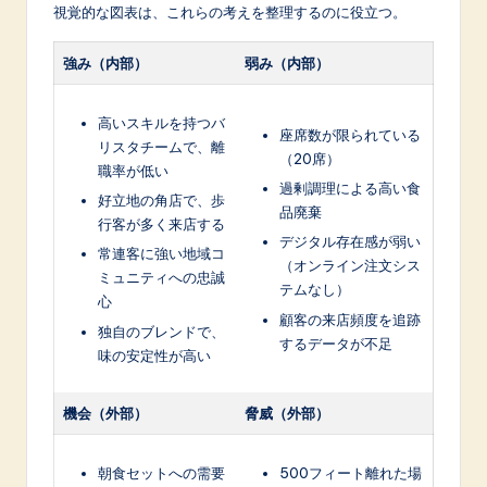
視覚的な図表は、これらの考えを整理するのに役立つ。
強み（内部）
弱み（内部）
高いスキルを持つバ
座席数が限られている
リスタチームで、離
（20席）
職率が低い
過剰調理による高い食
好立地の角店で、歩
品廃棄
行客が多く来店する
デジタル存在感が弱い
常連客に強い地域コ
（オンライン注文シス
ミュニティへの忠誠
テムなし）
心
顧客の来店頻度を追跡
独自のブレンドで、
するデータが不足
味の安定性が高い
機会（外部）
脅威（外部）
朝食セットへの需要
500フィート離れた場