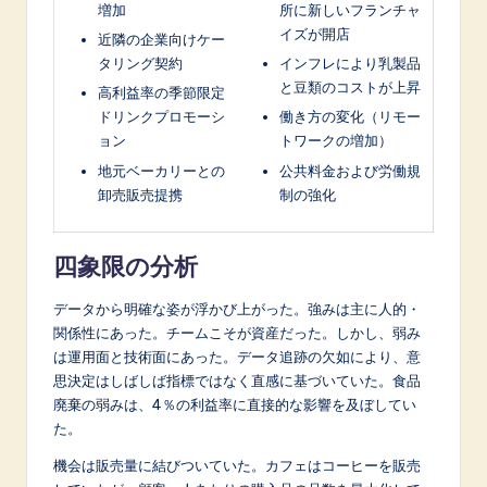
増加
所に新しいフランチャ
イズが開店
近隣の企業向けケー
タリング契約
インフレにより乳製品
と豆類のコストが上昇
高利益率の季節限定
ドリンクプロモーシ
働き方の変化（リモー
ョン
トワークの増加）
地元ベーカリーとの
公共料金および労働規
卸売販売提携
制の強化
四象限の分析
データから明確な姿が浮かび上がった。強みは主に人的・
関係性にあった。チームこそが資産だった。しかし、弱み
は運用面と技術面にあった。データ追跡の欠如により、意
思決定はしばしば指標ではなく直感に基づいていた。食品
廃棄の弱みは、4％の利益率に直接的な影響を及ぼしてい
た。
機会は販売量に結びついていた。カフェはコーヒーを販売