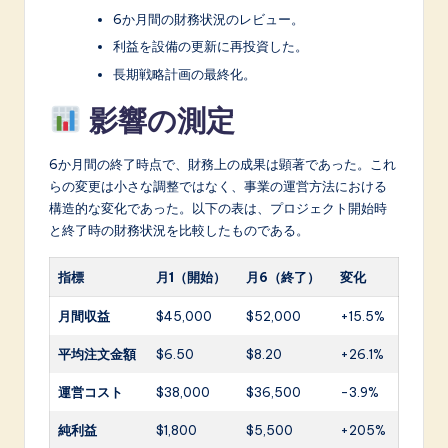
6か月間の財務状況のレビュー。
利益を設備の更新に再投資した。
長期戦略計画の最終化。
影響の測定
6か月間の終了時点で、財務上の成果は顕著であった。これ
らの変更は小さな調整ではなく、事業の運営方法における
構造的な変化であった。以下の表は、プロジェクト開始時
と終了時の財務状況を比較したものである。
指標
月1（開始）
月6（終了）
変化
月間収益
$45,000
$52,000
+15.5%
平均注文金額
$6.50
$8.20
+26.1%
運営コスト
$38,000
$36,500
-3.9%
純利益
$1,800
$5,500
+205%