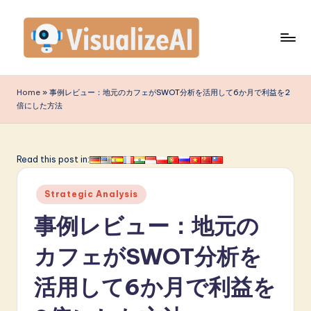
Skip
to
content
V
is
Home
»
事例レビュー：地元のカフェがSWOT分析を活用して6か月で利益を2
倍にした方法
u
a
li
Read this post in:
z
Posted
Strategic Analysis
e
in
事例レビュー：地元の
A
I
カフェがSWOT分析を
J
活用して6か月で利益を
a