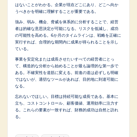
はないことがわかる。企業が現在どこにあり、どこへ向か
うべきかを明確に理解することが重要である。
強み、弱み、機会、脅威を体系的に分析することで、経営
者は的確な意思決定が可能になる。リスクを低減し、成功
の可能性を高める。6か月のタイムラインは、戦略を正確に
実行すれば、合理的な期間内に成果が得られることを示し
ている。
事業を安定化または成長させたいすべての経営者にとっ
て、構造的な分析から始めることが最も論理的な第一歩で
ある。不確実性を道筋に変える。前進の道は必ずしも明確
ではないが、適切なツールがあれば、目的地に到達可能に
なる。
忘れないでほしい。目標は持続可能な成長である。基本に
立ち、コストコントロール、顧客価値、運用効率に注力す
る。これらの要素が一致すれば、財務的成功は自然と訪れ
る。
Tags: