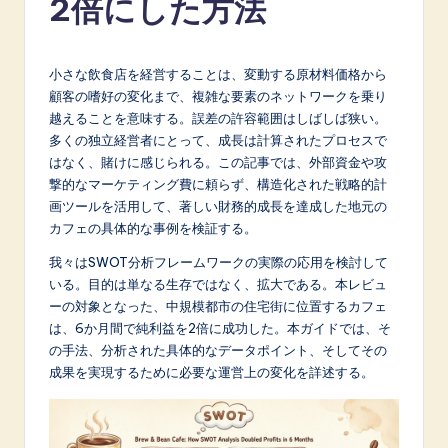
2倍にした方法
p
a
n
小さな飲食店を経営することは、変動する原材料価格から
顧客の嗜好の変化まで、複雑な要素のネットワークを乗り
e
越えることを意味する。誤差の許容範囲はしばしば狭い。
s
多くの独立経営者にとって、成長は計算されたプロセスで
はなく、賭けに感じられる。この記事では、外部資金や攻
e
撃的なマーケティング費に頼らず、構造化された戦略的計
-
画ツールを活用して、著しい財務的成長を達成した地元の
カフェの具体的な事例を検証する。
L
我々はSWOT分析フレームワークの実際の応用を検討して
a
いる。目的は単なる生存ではなく、拡大である。本レビュ
t
ーの対象となった、中規模都市の住宅街に位置するカフェ
は、6か月間で純利益を2倍に成功した。本ガイドでは、そ
e
の手法、分析された具体的なデータポイント、そしてその
s
成果を実現するために必要な運営上の変化を詳述する。
t
in