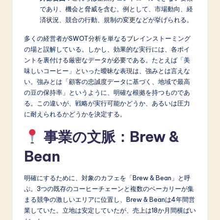
n
であり、機会と脅威を含む。例として、市場動向、経
o
済状況、競合の行動、規制の変更などが挙げられる。
v
多くの経営者がSWOT分析を単なるブレインストーミング
の場と誤解している。しかし、効果的な実行には、各ポイ
a
ントを裏付ける厳密なデータが必要である。たとえば「美
ti
味しいコーヒー」といった曖昧な表現は、強みとは言えな
い。強みとは「顧客の忠誠度データに基づく、地域で最高
o
の豆の保持率」というように、明確な根拠を持つものであ
n
る。この違いが、戦略が実行可能かどうか、あるいは圧力
に耐えられるかどうかを決定する。
事業の文脈：Brew &
Bean
明確にするために、対象のカフェを「Brew & Bean」と呼
ぶ。3つの既存のコーヒーチェーンと複数のベーカリーが集
まる競争の激しいエリアに位置し、Brew & Beanは4年間営
業していた。立地は安定していたが、売上は18か月間横ばい