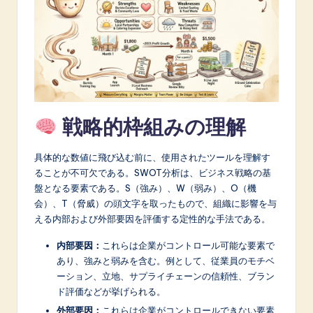
A
I
&
S
o
戦略的枠組みの理解
f
t
具体的な数値に飛び込む前に、使用されたツールを理解す
ることが不可欠である。SWOT分析は、ビジネス戦略の基
w
盤となる要素である。S（強み）、W（弱み）、O（機
a
会）、T（脅威）の頭文字を取ったもので、組織に影響を与
える内部および外部要因を評価する定性的な手法である。
r
内部要因：
これらは企業がコントロール可能な要素で
e
あり、強みと弱みを含む。例として、従業員のモチベ
I
ーション、立地、サプライチェーンの信頼性、ブラン
ド評価などが挙げられる。
n
外部要因：
これらは企業がコントロールできない要素