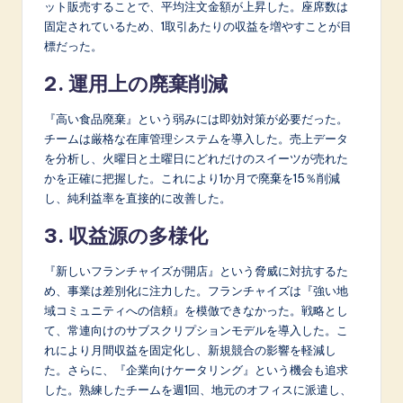
ット販売することで、平均注文金額が上昇した。座席数は
固定されているため、1取引あたりの収益を増やすことが目
標だった。
2. 運用上の廃棄削減
『高い食品廃棄』という弱みには即効対策が必要だった。
チームは厳格な在庫管理システムを導入した。売上データ
を分析し、火曜日と土曜日にどれだけのスイーツが売れた
かを正確に把握した。これにより1か月で廃棄を15％削減
し、純利益率を直接的に改善した。
3. 収益源の多様化
『新しいフランチャイズが開店』という脅威に対抗するた
め、事業は差別化に注力した。フランチャイズは『強い地
域コミュニティへの信頼』を模倣できなかった。戦略とし
て、常連向けのサブスクリプションモデルを導入した。こ
れにより月間収益を固定化し、新規競合の影響を軽減し
た。さらに、『企業向けケータリング』という機会も追求
した。熟練したチームを週1回、地元のオフィスに派遣し、