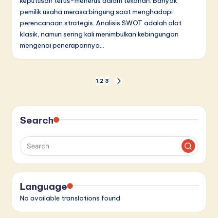
keputusan terus-menerus dalam tekanan. Banyak
pemilik usaha merasa bingung saat menghadapi
perencanaan strategis. Analisis SWOT adalah alat
klasik, namun sering kali menimbulkan kebingungan
mengenai penerapannya…
Paginasi
1
2
3
NEXT
PAGE
pos
Search
Language
No available translations found