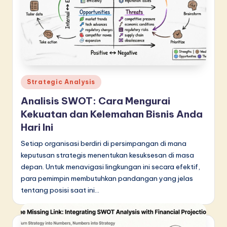
in
A
I
&
S
Posted
Strategic Analysis
in
o
Analisis SWOT: Cara Mengurai
f
Kekuatan dan Kelemahan Bisnis Anda
Hari Ini
t
Setiap organisasi berdiri di persimpangan di mana
w
keputusan strategis menentukan kesuksesan di masa
a
depan. Untuk menavigasi lingkungan ini secara efektif,
r
para pemimpin membutuhkan pandangan yang jelas
tentang posisi saat ini…
e
I