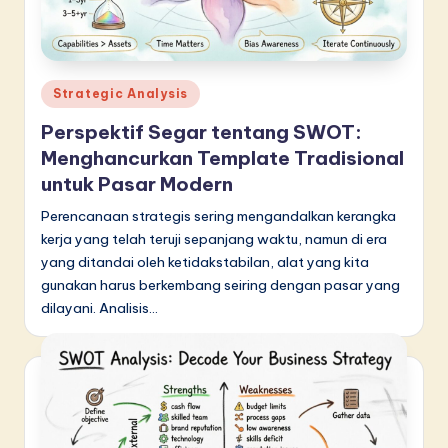
d
o
n
Posted
Strategic Analysis
e
in
Perspektif Segar tentang SWOT:
si
Menghancurkan Template Tradisional
a
untuk Pasar Modern
n
Perencanaan strategis sering mengandalkan kerangka
kerja yang telah teruji sepanjang waktu, namun di era
-
yang ditandai oleh ketidakstabilan, alat yang kita
L
gunakan harus berkembang seiring dengan pasar yang
a
dilayani. Analisis…
t
e
s
t