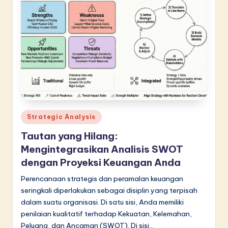
n
n
o
v
a
ti
o
Posted
Strategic Analysis
n
in
Tautan yang Hilang:
Mengintegrasikan Analisis SWOT
dengan Proyeksi Keuangan Anda
Perencanaan strategis dan peramalan keuangan
seringkali diperlakukan sebagai disiplin yang terpisah
dalam suatu organisasi. Di satu sisi, Anda memiliki
penilaian kualitatif terhadap Kekuatan, Kelemahan,
Peluang, dan Ancaman (SWOT). Di sisi…