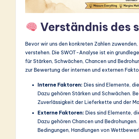
a
r
Verständnis des 
e
In
Bevor wir uns den konkreten Zahlen zuwenden, i
verstehen. Die SWOT-Analyse ist ein grundleg
n
für Stärken, Schwächen, Chancen und Bedrohun
o
zur Bewertung der internen und externen Faktor
v
Interne Faktoren:
Dies sind Elemente, die
Dazu gehören Stärken und Schwächen. Beis
a
Zuverlässigkeit der Lieferkette und der 
ti
Externe Faktoren:
Dies sind Elemente, di
o
Dazu gehören Chancen und Bedrohungen. Be
Bedingungen, Handlungen von Wettbewerb
n