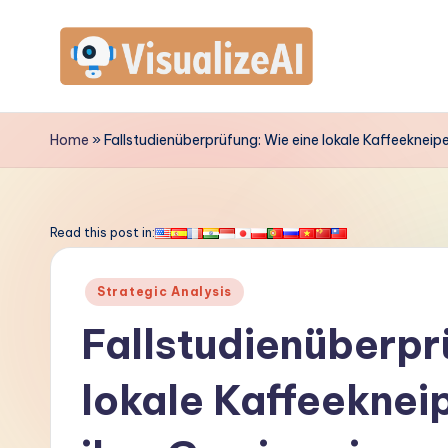
Skip
to
V
content
is
Home
»
Fallstudienüberprüfung: Wie eine lokale Kaffeeknei
u
a
Read this post in:
li
Posted
Strategic Analysis
z
in
Fallstudienüberpr
e
lokale Kaffeeknei
A
I