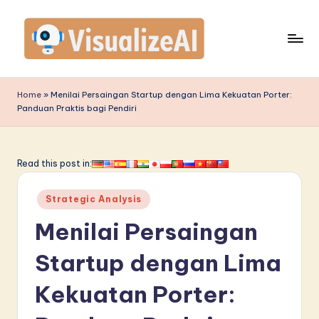
Skip
to
content
V
is
Home
»
Menilai Persaingan Startup dengan Lima Kekuatan Porter:
Panduan Praktis bagi Pendiri
u
a
li
Read this post in:
z
Posted
Strategic Analysis
e
in
Menilai Persaingan
A
I
Startup dengan Lima
I
Kekuatan Porter:
n