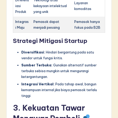
Diferens
Teknologi atau
Layanan
iasi
kekayaan intelektual
komoditas
Produk
yang unik
Integras
Pemasok dapat
Pemasok hanya
i Maju
menjadi pesaing
fokus pada B2B
Strategi Mitigasi Startup
Diversifikasi:
Hindari bergantung pada satu
vendor untuk fungsi kritis.
Sumber Terbuka:
Gunakan alternatif sumber
terbuka sebisa mungkin untuk mengurangi
ketergantungan.
Integrasi Vertikal:
Pada tahap awal, bangun
kemampuan internal jika biaya pemasok terlalu
tinggi.
3. Kekuatan Tawar