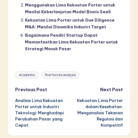
Menggunakan Lima Kekuatan Porter untuk
Menilai Keberlanjutan Model Bisnis SaaS
Kekuatan Lima Porter untuk Due Diligence
M&A: Menilai Dinamika Industri Target
Bagaimana Pendiri Startup Dapat
Memanfaatkan Lima Kekuatan Porter untuk
Strategi Masuk Pasar
Tags:
academic
five forces analysis
Post
Previous Post
Next Post
Analisis Lima Kekuatan
Kekuatan Lima Porter
navigation
Porter untuk Industri
dalam Kesehatan:
Teknologi: Menghadapi
Menganalisis Tekanan
Perubahan Pasar yang
Regulasi dan
Cepat
Kompetitif