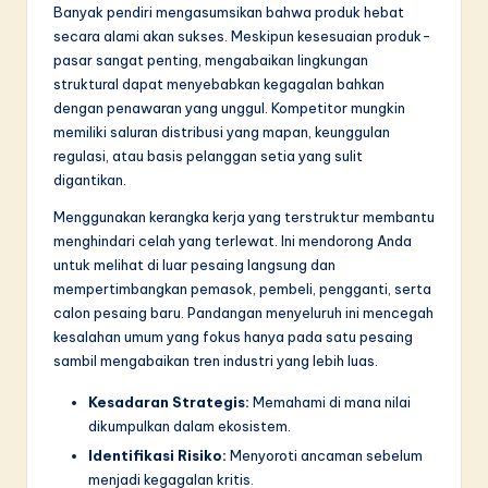
n
Banyak pendiri mengasumsikan bahwa produk hebat
secara alami akan sukses. Meskipun kesesuaian produk-
n
pasar sangat penting, mengabaikan lingkungan
o
struktural dapat menyebabkan kegagalan bahkan
dengan penawaran yang unggul. Kompetitor mungkin
v
memiliki saluran distribusi yang mapan, keunggulan
a
regulasi, atau basis pelanggan setia yang sulit
digantikan.
ti
Menggunakan kerangka kerja yang terstruktur membantu
o
menghindari celah yang terlewat. Ini mendorong Anda
n
untuk melihat di luar pesaing langsung dan
mempertimbangkan pemasok, pembeli, pengganti, serta
calon pesaing baru. Pandangan menyeluruh ini mencegah
kesalahan umum yang fokus hanya pada satu pesaing
sambil mengabaikan tren industri yang lebih luas.
Kesadaran Strategis:
Memahami di mana nilai
dikumpulkan dalam ekosistem.
Identifikasi Risiko:
Menyoroti ancaman sebelum
menjadi kegagalan kritis.