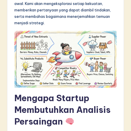
awal. Kami akan mengeksplorasi setiap kekuatan,
in
memberikan pertanyaan yang dapat diambil tindakan,
A
serta membahas bagaimana menerjemahkan temuan
menjadi strategi.
I
&
S
o
f
t
w
a
Mengapa Startup
r
Membutuhkan Analisis
e
Persaingan
I