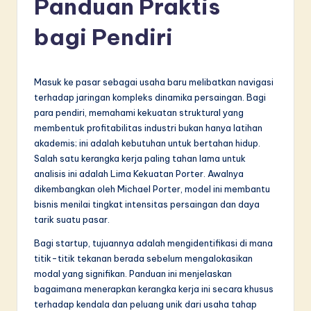
Panduan Praktis
d
o
bagi Pendiri
n
e
Masuk ke pasar sebagai usaha baru melibatkan navigasi
si
terhadap jaringan kompleks dinamika persaingan. Bagi
para pendiri, memahami kekuatan struktural yang
a
membentuk profitabilitas industri bukan hanya latihan
n
akademis; ini adalah kebutuhan untuk bertahan hidup.
Salah satu kerangka kerja paling tahan lama untuk
-
analisis ini adalah Lima Kekuatan Porter. Awalnya
L
dikembangkan oleh Michael Porter, model ini membantu
bisnis menilai tingkat intensitas persaingan dan daya
a
tarik suatu pasar.
t
Bagi startup, tujuannya adalah mengidentifikasi di mana
e
titik-titik tekanan berada sebelum mengalokasikan
modal yang signifikan. Panduan ini menjelaskan
s
bagaimana menerapkan kerangka kerja ini secara khusus
t
terhadap kendala dan peluang unik dari usaha tahap