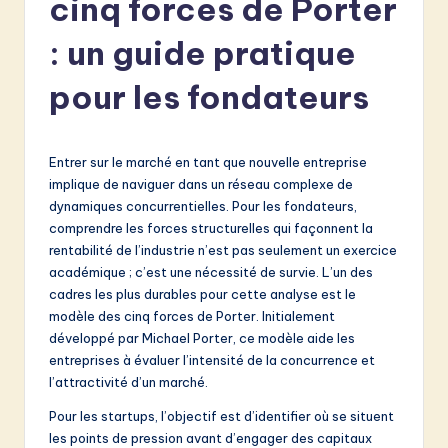
cinq forces de Porter
e
n
: un guide pratique
c
pour les fondateurs
h
-
Entrer sur le marché en tant que nouvelle entreprise
L
implique de naviguer dans un réseau complexe de
a
dynamiques concurrentielles. Pour les fondateurs,
comprendre les forces structurelles qui façonnent la
t
rentabilité de l’industrie n’est pas seulement un exercice
e
académique ; c’est une nécessité de survie. L’un des
cadres les plus durables pour cette analyse est le
s
modèle des cinq forces de Porter. Initialement
t
développé par Michael Porter, ce modèle aide les
entreprises à évaluer l’intensité de la concurrence et
in
l’attractivité d’un marché.
A
Pour les startups, l’objectif est d’identifier où se situent
I
les points de pression avant d’engager des capitaux