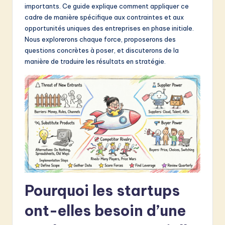
importants. Ce guide explique comment appliquer ce
&
cadre de manière spécifique aux contraintes et aux
S
opportunités uniques des entreprises en phase initiale.
Nous explorerons chaque force, proposerons des
o
questions concrètes à poser, et discuterons de la
f
manière de traduire les résultats en stratégie.
t
w
a
r
e
I
n
Pourquoi les startups
n
ont-elles besoin d’une
o