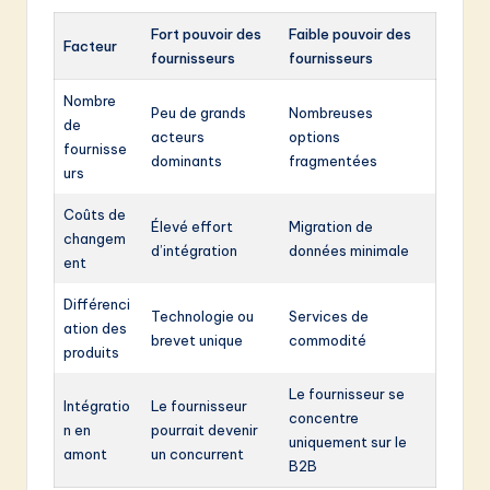
Fort pouvoir des
Faible pouvoir des
Facteur
fournisseurs
fournisseurs
Nombre
Peu de grands
Nombreuses
de
acteurs
options
fournisse
dominants
fragmentées
urs
Coûts de
Élevé effort
Migration de
changem
d’intégration
données minimale
ent
Différenci
Technologie ou
Services de
ation des
brevet unique
commodité
produits
Le fournisseur se
Intégratio
Le fournisseur
concentre
n en
pourrait devenir
uniquement sur le
amont
un concurrent
B2B