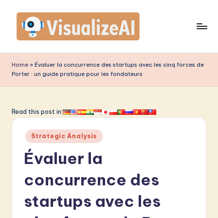
Skip
to
content
V
is
Home
»
Évaluer la concurrence des startups avec les cinq forces de
Porter : un guide pratique pour les fondateurs
u
a
li
Read this post in:
z
Posted
Strategic Analysis
e
in
Évaluer la
A
I
concurrence des
F
startups avec les
r