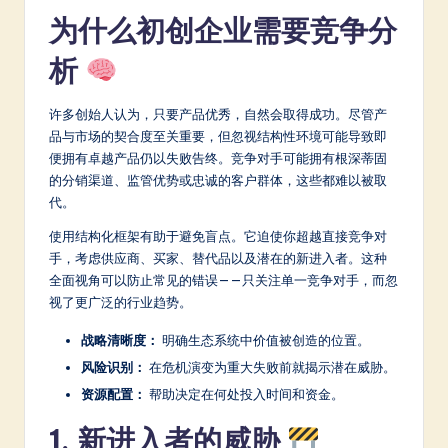
为什么初创企业需要竞争分
a
t
析
e
许多创始人认为，只要产品优秀，自然会取得成功。尽管产
s
品与市场的契合度至关重要，但忽视结构性环境可能导致即
t
便拥有卓越产品仍以失败告终。竞争对手可能拥有根深蒂固
的分销渠道、监管优势或忠诚的客户群体，这些都难以被取
in
代。
A
使用结构化框架有助于避免盲点。它迫使你超越直接竞争对
I
手，考虑供应商、买家、替代品以及潜在的新进入者。这种
全面视角可以防止常见的错误——只关注单一竞争对手，而忽
&
视了更广泛的行业趋势。
S
战略清晰度：
明确生态系统中价值被创造的位置。
o
风险识别：
在危机演变为重大失败前就揭示潜在威胁。
ft
资源配置：
帮助决定在何处投入时间和资金。
w
1. 新进入者的威胁