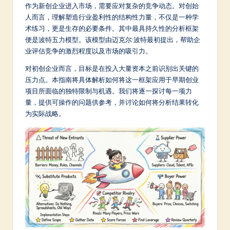
m
作为新创企业进入市场，需要应对复杂的竞争动态。对创始
人而言，理解塑造行业盈利性的结构性力量，不仅是一种学
p
术练习，更是生存的必要条件。其中最具持久性的分析框架
li
便是波特五力模型。该模型由迈克尔·波特最初提出，帮助企
业评估竞争的激烈程度以及市场的吸引力。
fi
对初创企业而言，目标是在投入大量资本之前识别出关键的
e
压力点。本指南将具体解析如何将这一框架应用于早期创业
d
项目所面临的独特限制与机遇。我们将逐一探讨每一项力
量，提供可操作的问题供参考，并讨论如何将分析结果转化
C
为实际战略。
hi
n
e
s
e
-
L