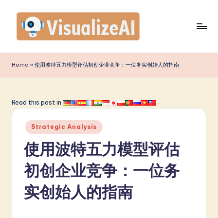
Skip
to
content
V
is
Home
»
使用波特五力模型评估初创企业竞争：一位务实创始人的指南
u
a
Read this post in:
li
Posted
z
Strategic Analysis
in
e
使用波特五力模型评估
A
初创企业竞争：一位务
I
实创始人的指南
S
i