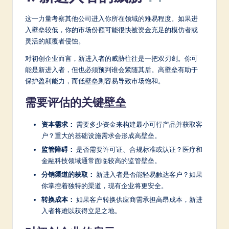
a
r
这一力量考察其他公司进入你所在领域的难易程度。如果进
入壁垒较低，你的市场份额可能很快被资金充足的模仿者或
e
灵活的颠覆者侵蚀。
In
对初创企业而言，新进入者的威胁往往是一把双刃剑。你可
n
能是新进入者，但也必须预判谁会紧随其后。高壁垒有助于
保护盈利能力，而低壁垒则容易导致市场饱和。
o
需要评估的关键壁垒
v
a
资本需求：
需要多少资金来构建最小可行产品并获取客
户？重大的基础设施需求会形成高壁垒。
ti
监管障碍：
是否需要许可证、合规标准或认证？医疗和
o
金融科技领域通常面临较高的监管壁垒。
n
分销渠道的获取：
新进入者是否能轻易触达客户？如果
你掌控着独特的渠道，现有企业将更安全。
转换成本：
如果客户转换供应商需承担高昂成本，新进
入者将难以获得立足之地。