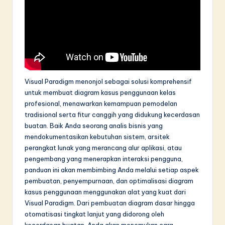
in
A
I
&
S
Visual Paradigm menonjol sebagai solusi komprehensif
untuk membuat diagram kasus penggunaan kelas
o
profesional, menawarkan kemampuan pemodelan
f
tradisional serta fitur canggih yang didukung kecerdasan
buatan. Baik Anda seorang analis bisnis yang
t
mendokumentasikan kebutuhan sistem, arsitek
w
perangkat lunak yang merancang alur aplikasi, atau
pengembang yang menerapkan interaksi pengguna,
a
panduan ini akan membimbing Anda melalui setiap aspek
r
pembuatan, penyempurnaan, dan optimalisasi diagram
kasus penggunaan menggunakan alat yang kuat dari
e
Visual Paradigm. Dari pembuatan diagram dasar hingga
I
otomatisasi tingkat lanjut yang didorong oleh