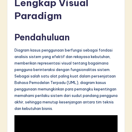
Lengkap Visual
d
o
Paradigm
n
e
Pendahuluan
si
Diagram kasus penggunaan berfungsi sebagai fondasi
a
analisis sistem yang efektif dan rekayasa kebutuhan,
n
memberikan representasi visual tentang bagaimana
pengguna berinteraksi dengan fungsionalitas sistem.
-
Sebagai salah satu alat paling kuat dalam persenjataan
L
Bahasa Pemodelan Terpadu (UML), diagram kasus
penggunaan memungkinkan para pemangku kepentingan
a
memahami perilaku sistem dari sudut pandang pengguna
t
akhir, sehingga menutup kesenjangan antara tim teknis
dan kebutuhan bisnis.
e
s
t