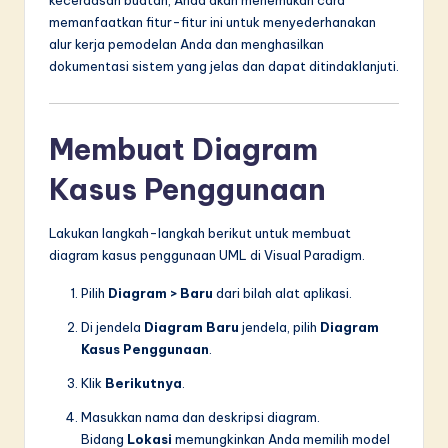
kecerdasan buatan, Anda akan menemukan cara
n
memanfaatkan fitur-fitur ini untuk menyederhanakan
n
alur kerja pemodelan Anda dan menghasilkan
dokumentasi sistem yang jelas dan dapat ditindaklanjuti.
o
v
a
Membuat Diagram
ti
Kasus Penggunaan
o
Lakukan langkah-langkah berikut untuk membuat
n
diagram kasus penggunaan UML di Visual Paradigm.
Pilih
Diagram > Baru
dari bilah alat aplikasi.
Di jendela
Diagram Baru
jendela, pilih
Diagram
Kasus Penggunaan
.
Klik
Berikutnya
.
Masukkan nama dan deskripsi diagram.
Bidang
Lokasi
memungkinkan Anda memilih model