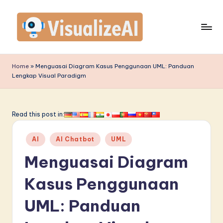
Skip
to
content
V
is
Home
»
Menguasai Diagram Kasus Penggunaan UML: Panduan
Lengkap Visual Paradigm
u
a
li
Read this post in:
z
Posted
AI
AI Chatbot
UML
e
in
Menguasai Diagram
A
I
Kasus Penggunaan
I
UML: Panduan
n