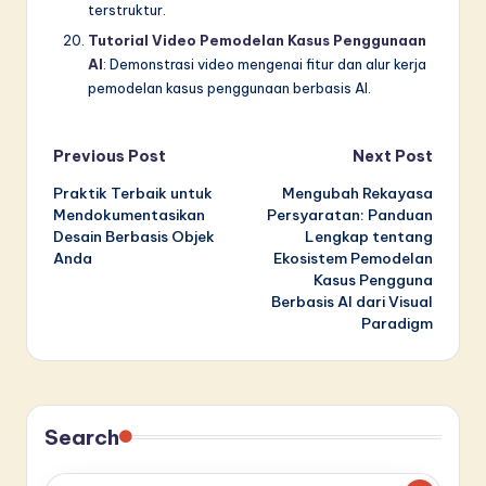
terstruktur.
Tutorial Video Pemodelan Kasus Penggunaan
AI
: Demonstrasi video mengenai fitur dan alur kerja
pemodelan kasus penggunaan berbasis AI.
Post
Previous Post
Next Post
Praktik Terbaik untuk
Mengubah Rekayasa
navigation
Mendokumentasikan
Persyaratan: Panduan
Desain Berbasis Objek
Lengkap tentang
Anda
Ekosistem Pemodelan
Kasus Pengguna
Berbasis AI dari Visual
Paradigm
Search