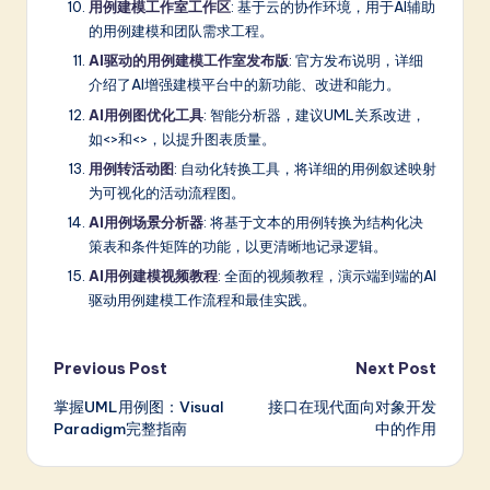
用例建模工作室工作区
: 基于云的协作环境，用于AI辅助
的用例建模和团队需求工程。
AI驱动的用例建模工作室发布版
: 官方发布说明，详细
介绍了AI增强建模平台中的新功能、改进和能力。
AI用例图优化工具
: 智能分析器，建议UML关系改进，
如<>和<>，以提升图表质量。
用例转活动图
: 自动化转换工具，将详细的用例叙述映射
为可视化的活动流程图。
AI用例场景分析器
: 将基于文本的用例转换为结构化决
策表和条件矩阵的功能，以更清晰地记录逻辑。
AI用例建模视频教程
: 全面的视频教程，演示端到端的AI
驱动用例建模工作流程和最佳实践。
Post
Previous Post
Next Post
掌握UML用例图：Visual
接口在现代面向对象开发
navigation
Paradigm完整指南
中的作用