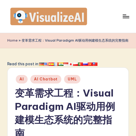
Skip
to
content
V
is
Home
»
变革需求工程：Visual Paradigm AI驱动用例建模生态系统的完整指南
u
a
Read this post in:
li
Posted
z
AI
AI Chatbot
UML
in
e
变革需求工程：Visual
A
Paradigm AI驱动用例
I
建模生态系统的完整指
S
i
南