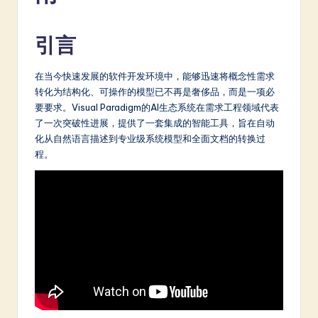
m
p
引言
li
fi
在当今快速发展的软件开发环境中，能够迅速将概念性需求
转化为结构化、可操作的模型已不再是奢侈品，而是一项必
e
要要求。Visual Paradigm的AI生态系统在需求工程领域代表
d
了一次突破性进展，提供了一套集成的智能工具，旨在自动
化从自然语言描述到专业级系统模型和全面文档的转换过
C
程。
hi
n
e
s
e
-
L