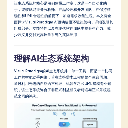
该生态系统的核心是用例建模工作室，这是一个自动化助
a
手，能够赋能业务分析师、产品经理和开发团队，在保持精
t
确性和UML合规性的前提下，加速需求收集过程。本文将全
面探讨Visual Paradigm AI驱动建模环境的架构，详细说明其
e
组成部分、功能特性以及在现代软件团队中提升生产力、减
s
少歧义并交付更高质量系统的实际应用。
t
in
理解AI生态系统架构
A
Visual Paradigm的AI生态系统并非单一工具，而是一个协同
I
工作的智能助手网络，旨在支持需求工程的整个生命周期。
&
通过利用先进的自然语言处理、机器学习和UML建模专业知
识，该生态系统弥合了非正式利益相关者对话与正式系统规
S
范之间的鸿沟。
o
ft
w