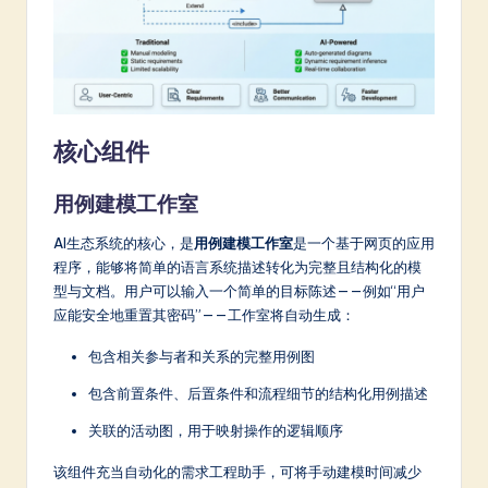
a
r
e
In
核心组件
n
o
用例建模工作室
v
AI生态系统的核心，是
用例建模工作室
是一个基于网页的应用
a
程序，能够将简单的语言系统描述转化为完整且结构化的模
ti
型与文档。用户可以输入一个简单的目标陈述——例如“用户
应能安全地重置其密码”——工作室将自动生成：
o
包含相关参与者和关系的完整用例图
n
包含前置条件、后置条件和流程细节的结构化用例描述
关联的活动图，用于映射操作的逻辑顺序
该组件充当自动化的需求工程助手，可将手动建模时间减少