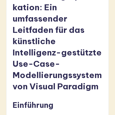
r
kation: Ein
m
umfassender
a
Leitfaden für das
n
-
künstliche
L
Intelligenz-gestützte
a
Use-Case-
t
e
Modellierungssystem
s
von Visual Paradigm
t
in
Einführung
A
I