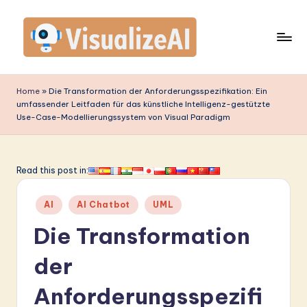
Skip
to
content
V
is
Home
»
Die Transformation der Anforderungsspezifikation: Ein
umfassender Leitfaden für das künstliche Intelligenz-gestützte
u
Use-Case-Modellierungssystem von Visual Paradigm
a
li
Read this post in:
z
e
Posted
AI
AI Chatbot
UML
in
A
Die Transformation
I
der
G
Anforderungsspezifi
e