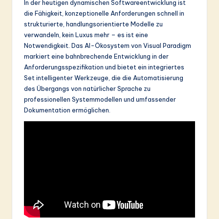
In der heutigen dynamischen Softwareentwicklung ist
&
die Fähigkeit, konzeptionelle Anforderungen schnell in
strukturierte, handlungsorientierte Modelle zu
S
verwandeln, kein Luxus mehr – es ist eine
o
Notwendigkeit. Das AI-Ökosystem von Visual Paradigm
markiert eine bahnbrechende Entwicklung in der
ft
Anforderungsspezifikation und bietet ein integriertes
w
Set intelligenter Werkzeuge, die die Automatisierung
des Übergangs von natürlicher Sprache zu
a
professionellen Systemmodellen und umfassender
r
Dokumentation ermöglichen.
e
In
n
o
v
a