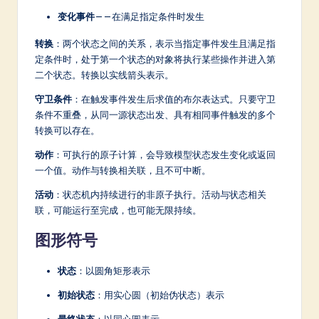
a
变化事件
——在满足指定条件时发生
r
转换
：两个状态之间的关系，表示当指定事件发生且满足指
e
定条件时，处于第一个状态的对象将执行某些操作并进入第
In
二个状态。转换以实线箭头表示。
n
守卫条件
：在触发事件发生后求值的布尔表达式。只要守卫
条件不重叠，从同一源状态出发、具有相同事件触发的多个
o
转换可以存在。
v
动作
：可执行的原子计算，会导致模型状态发生变化或返回
a
一个值。动作与转换相关联，且不可中断。
ti
活动
：状态机内持续进行的非原子执行。活动与状态相关
联，可能运行至完成，也可能无限持续。
o
图形符号
n
状态
：以圆角矩形表示
初始状态
：用实心圆（初始伪状态）表示