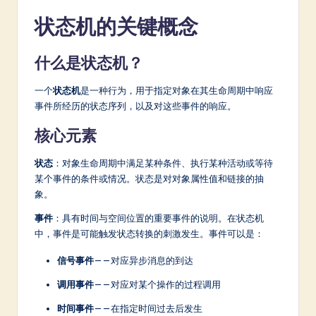
a
状态机的关键概念
t
什么是状态机？
e
s
一个
状态机
是一种行为，用于指定对象在其生命周期中响应
事件所经历的状态序列，以及对这些事件的响应。
t
in
核心元素
A
状态
：对象生命周期中满足某种条件、执行某种活动或等待
I
某个事件的条件或情况。状态是对对象属性值和链接的抽
象。
&
事件
：具有时间与空间位置的重要事件的说明。在状态机
S
中，事件是可能触发状态转换的刺激发生。事件可以是：
o
信号事件
——对应异步消息的到达
ft
调用事件
——对应对某个操作的过程调用
w
时间事件
——在指定时间过去后发生