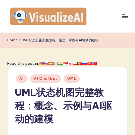
Skip
to
content
V
is
Home
»
UML状态机图完整教程：概念、示例与AI驱动的建模
u
a
Read this post in:
li
Posted
z
AI
AI Chatbot
UML
in
e
UML状态机图完整教
A
程：概念、示例与AI驱
I
动的建模
S
i