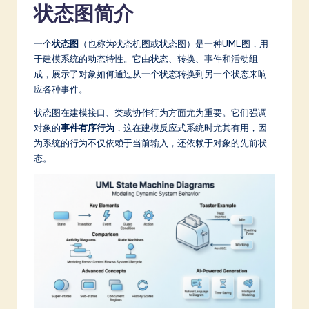
m
状态图简介
p
一个
状态图
（也称为状态机图或状态图）是一种UML图，用
li
于建模系统的动态特性。它由状态、转换、事件和活动组
fi
成，展示了对象如何通过从一个状态转换到另一个状态来响
应各种事件。
e
状态图在建模接口、类或协作行为方面尤为重要。它们强调
d
对象的
事件有序行为
，这在建模反应式系统时尤其有用，因
C
为系统的行为不仅依赖于当前输入，还依赖于对象的先前状
态。
hi
n
e
s
e
-
L