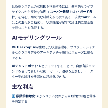
反応型システムの状態図を構築するには、基本的なライフ
サイクルから複雑な論理（
スーパー状態
および
ガード条
件
）を含む、継続的な精緻化が必要である。現代のAIツール
はこの進化を自動化し、状態機械が堅牢で論理的に整合性
を持つことを保証する。
AIモデリングツール
VP Desktop
: AIが生成した状態論理を、プロフェッショナ
ルなクラスモデルやアーキテクチャ設計にスムーズに統合
できる。
AIチャットボット
: AIとチャットすることで、自然言語コマ
ンドを使って新しい状態、ガード、遷移を追加し、トース
ター型の論理を段階的に精緻化できる。
主な利点
段階的精緻化
: AIがシステム要件から自動的に状態と遷移
を特定する