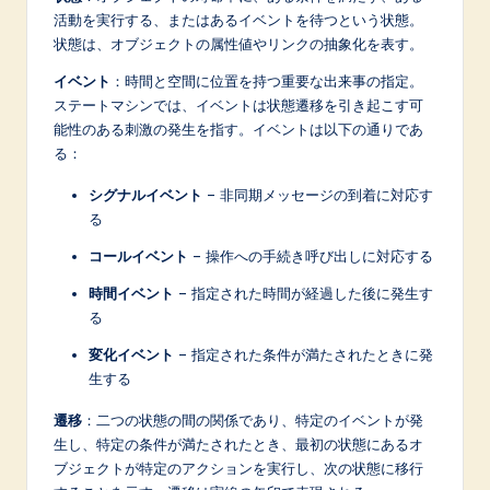
n
活動を実行する、またはあるイベントを待つという状態。
o
状態は、オブジェクトの属性値やリンクの抽象化を表す。
v
イベント
：時間と空間に位置を持つ重要な出来事の指定。
ステートマシンでは、イベントは状態遷移を引き起こす可
a
能性のある刺激の発生を指す。イベントは以下の通りであ
ti
る：
o
シグナルイベント
– 非同期メッセージの到着に対応す
n
る
コールイベント
– 操作への手続き呼び出しに対応する
時間イベント
– 指定された時間が経過した後に発生す
る
変化イベント
– 指定された条件が満たされたときに発
生する
遷移
：二つの状態の間の関係であり、特定のイベントが発
生し、特定の条件が満たされたとき、最初の状態にあるオ
ブジェクトが特定のアクションを実行し、次の状態に移行