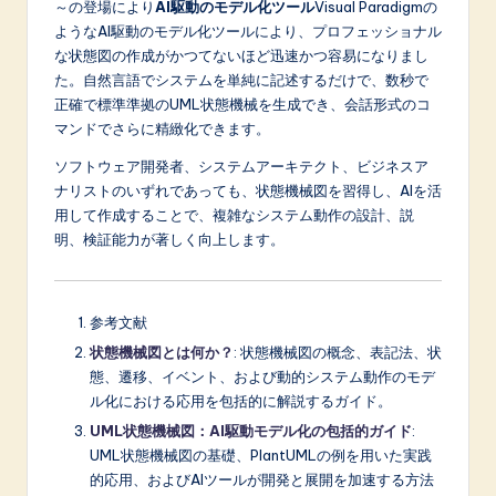
～の登場により
AI駆動のモデル化ツール
Visual Paradigmの
ようなAI駆動のモデル化ツールにより、プロフェッショナル
な状態図の作成がかつてないほど迅速かつ容易になりまし
た。自然言語でシステムを単純に記述するだけで、数秒で
正確で標準準拠のUML状態機械を生成でき、会話形式のコ
マンドでさらに精緻化できます。
ソフトウェア開発者、システムアーキテクト、ビジネスア
ナリストのいずれであっても、状態機械図を習得し、AIを活
用して作成することで、複雑なシステム動作の設計、説
明、検証能力が著しく向上します。
参考文献
状態機械図とは何か？
: 状態機械図の概念、表記法、状
態、遷移、イベント、および動的システム動作のモデ
ル化における応用を包括的に解説するガイド。
UML状態機械図：AI駆動モデル化の包括的ガイド
:
UML状態機械図の基礎、PlantUMLの例を用いた実践
的応用、およびAIツールが開発と展開を加速する方法