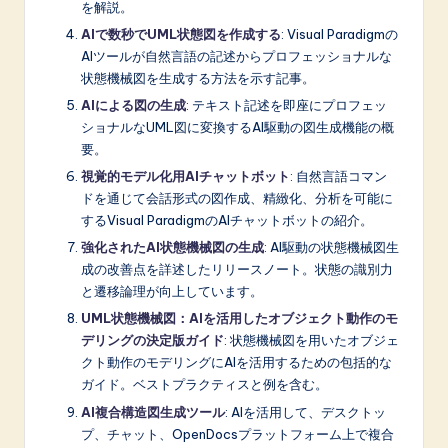
を解説。
AIで数秒でUML状態図を作成する
: Visual Paradigmの
AIツールが自然言語の記述からプロフェッショナルな
状態機械図を生成する方法を示す記事。
AIによる図の生成
: テキスト記述を即座にプロフェッ
ショナルなUML図に変換するAI駆動の図生成機能の概
要。
視覚的モデル化用AIチャットボット
: 自然言語コマン
ドを通じて会話形式の図作成、精緻化、分析を可能に
するVisual ParadigmのAIチャットボットの紹介。
強化されたAI状態機械図の生成
: AI駆動の状態機械図生
成の改善点を詳述したリリースノート。状態の識別力
と遷移論理が向上しています。
UML状態機械図：AIを活用したオブジェクト動作のモ
デリングの決定版ガイド
: 状態機械図を用いたオブジェ
クト動作のモデリングにAIを活用するための包括的な
ガイド。ベストプラクティスと例を含む。
AI複合構造図生成ツール
: AIを活用して、デスクトッ
プ、チャット、OpenDocsプラットフォーム上で複合