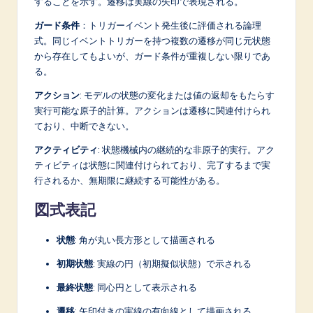
することを示す。遷移は実線の矢印で表現される。
ガード条件
：トリガーイベント発生後に評価される論理
式。同じイベントトリガーを持つ複数の遷移が同じ元状態
から存在してもよいが、ガード条件が重複しない限りであ
る。
アクション
: モデルの状態の変化または値の返却をもたらす
実行可能な原子的計算。アクションは遷移に関連付けられ
ており、中断できない。
アクティビティ
: 状態機械内の継続的な非原子的実行。アク
ティビティは状態に関連付けられており、完了するまで実
行されるか、無期限に継続する可能性がある。
図式表記
状態
: 角が丸い長方形として描画される
初期状態
: 実線の円（初期擬似状態）で示される
最終状態
: 同心円として表示される
遷移
: 矢印付きの実線の有向線として描画される