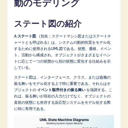
動のモデリング
p
a
ステート図の紹介
n
e
A
ステート図
（別名：ステートマシン図またはステートチ
s
ャートとも呼ばれる）は、システムの動的性質をモデル化
するために使用されるUML図である。状態、遷移、イベン
e
ト、活動から構成され、オブジェクトがさまざまなイベン
-
トに応じて一つの状態から別の状態に変化する仕組みを示
している。
L
ステート図は、インターフェース、クラス、または協働の
a
振る舞いをモデル化する上で特に重要である。それらはオ
t
ブジェクトの
イベント順序付きの振る舞い
を強調する。こ
れは、振る舞いが現在の入力だけでなく、オブジェクトの
e
直前の状態にも依存する反応型システムをモデル化する際
s
に特に有用である。
t
in