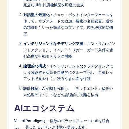
完全なUML状態機械図を即座に生成
対話型の最適化
：チャットボットインターフェースを
使って、サブステートの追加、要素の名前変更、遷移
の精緻化といった簡単なコマンドで、図を段階的に修
正
インテリジェントなモデリング支援
：エントリ/エグジ
ットアクション、イベントトリガー、ガード条件を含
む高度な行動モデリング機能
論理的な構成
：インテリジェントなクラスタリングに
より関連する状態を自動的にグループ化し、自動レイ
アウトで見やすく、読みやすい図を保証
設計検証
：AIが図を分析し、「デッドエンド」状態や
未処理のイベントなどの論理的な欠陥を検出
AIエコシステム
Visual Paradigmは、複数のプラットフォームにAIを統合
し、一貫したモデリング体験を提供します：