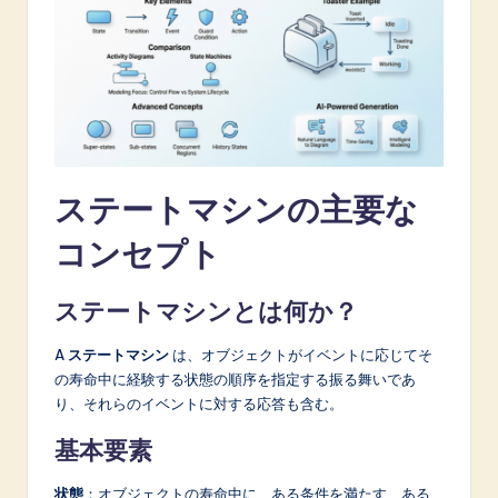
A
I
&
S
o
ステートマシンの主要な
f
コンセプト
t
w
ステートマシンとは何か？
a
r
A
ステートマシン
は、オブジェクトがイベントに応じてそ
の寿命中に経験する状態の順序を指定する振る舞いであ
e
り、それらのイベントに対する応答も含む。
I
基本要素
n
状態
：オブジェクトの寿命中に、ある条件を満たす、ある