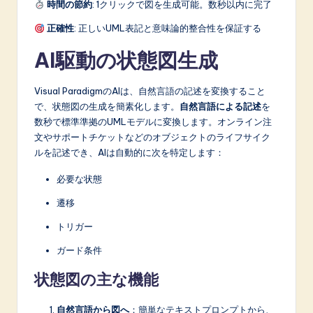
時間の節約
: 1クリックで図を生成可能。数秒以内に完了
正確性
: 正しいUML表記と意味論的整合性を保証する
AI駆動の状態図生成
Visual ParadigmのAIは、自然言語の記述を変換すること
で、状態図の生成を簡素化します。
自然言語による記述
を
数秒で標準準拠のUMLモデルに変換します。オンライン注
文やサポートチケットなどのオブジェクトのライフサイク
ルを記述でき、AIは自動的に次を特定します：
必要な状態
遷移
トリガー
ガード条件
状態図の主な機能
自然言語から図へ
：簡単なテキストプロンプトから、