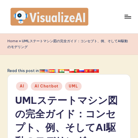
Skip
to
content
V
is
Home
»
UMLステートマシン図の完全ガイド：コンセプト、例、そしてAI駆動
のモデリング
u
a
li
Read this post in:
z
Posted
AI
AI Chatbot
UML
e
in
UMLステートマシン図
A
I
の完全ガイド：コンセ
J
プト、例、そしてAI駆
a