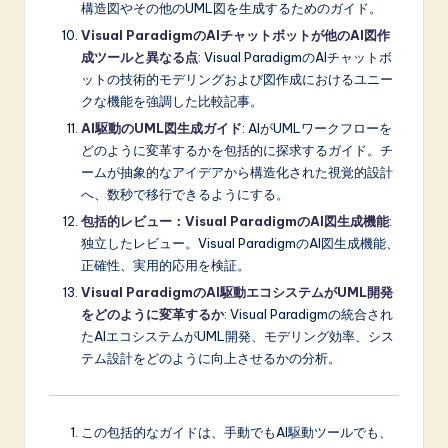
構造図やその他のUML図を生成するためのガイド。
Visual ParadigmのAIチャットボットが他のAI図作
成ツールと異なる点
: Visual ParadigmのAIチャットボ
ットの技術的モデリングおよび図作成におけるユニー
クな機能を強調した比較記事。
AI駆動のUML図生成ガイド
: AIがUMLワークフローを
どのように変革するかを包括的に探求するガイド。チ
ームが抽象的なアイデアから構造化された視覚的設計
へ、数秒で移行できるようにする。
包括的レビュー：Visual ParadigmのAI図生成機能
:
独立したレビュー。Visual ParadigmのAI図生成機能、
正確性、実用的応用を検証。
Visual ParadigmのAI駆動エコシステムがUML開発
をどのように変革するか
: Visual Paradigmの統合され
たAIエコシステムがUML開発、モデリング効率、シス
テム設計をどのように向上させるかの分析。
この包括的なガイドは、手動でもAI駆動ツールでも、