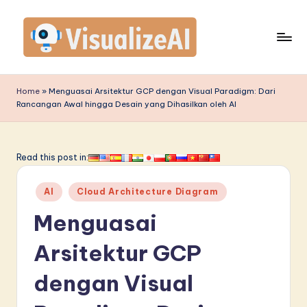
Skip
to
content
V
is
Home
»
Menguasai Arsitektur GCP dengan Visual Paradigm: Dari
Rancangan Awal hingga Desain yang Dihasilkan oleh AI
u
a
li
Read this post in:
z
Posted
AI
Cloud Architecture Diagram
e
in
Menguasai
A
I
Arsitektur GCP
I
dengan Visual
n