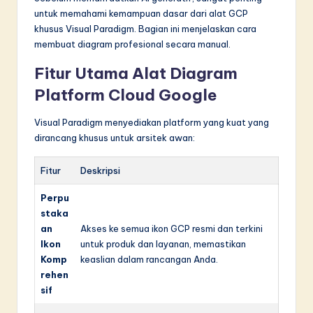
n
untuk memahami kemampuan dasar dari alat GCP
n
khusus Visual Paradigm. Bagian ini menjelaskan cara
membuat diagram profesional secara manual.
o
Fitur Utama Alat Diagram
v
Platform Cloud Google
a
ti
Visual Paradigm menyediakan platform yang kuat yang
dirancang khusus untuk arsitek awan:
o
n
Fitur
Deskripsi
Perpu
staka
an
Akses ke semua ikon GCP resmi dan terkini
Ikon
untuk produk dan layanan, memastikan
Komp
keaslian dalam rancangan Anda.
rehen
sif