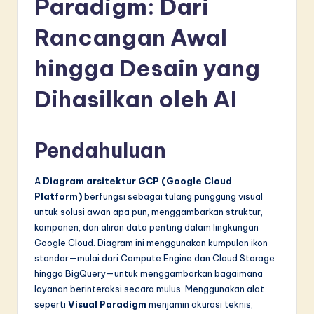
Paradigm: Dari
d
o
Rancangan Awal
n
hingga Desain yang
e
Dihasilkan oleh AI
si
a
Pendahuluan
n
-
A
Diagram arsitektur GCP (Google Cloud
L
Platform)
berfungsi sebagai tulang punggung visual
untuk solusi awan apa pun, menggambarkan struktur,
a
komponen, dan aliran data penting dalam lingkungan
t
Google Cloud. Diagram ini menggunakan kumpulan ikon
standar—mulai dari Compute Engine dan Cloud Storage
e
hingga BigQuery—untuk menggambarkan bagaimana
s
layanan berinteraksi secara mulus. Menggunakan alat
seperti
Visual Paradigm
menjamin akurasi teknis,
t