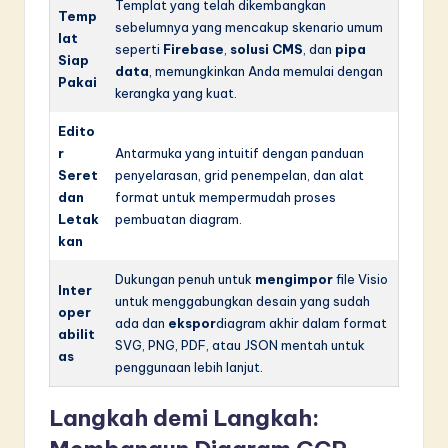
Templat yang telah dikembangkan
Temp
sebelumnya yang mencakup skenario umum
lat
seperti
Firebase
,
solusi CMS
, dan
pipa
Siap
data
, memungkinkan Anda memulai dengan
Pakai
kerangka yang kuat.
Edito
r
Antarmuka yang intuitif dengan panduan
Seret
penyelarasan, grid penempelan, dan alat
dan
format untuk mempermudah proses
Letak
pembuatan diagram.
kan
Dukungan penuh untuk
mengimpor
file Visio
Inter
untuk menggabungkan desain yang sudah
oper
ada dan
ekspor
diagram akhir dalam format
abilit
SVG, PNG, PDF, atau JSON mentah untuk
as
penggunaan lebih lanjut.
Langkah demi Langkah: