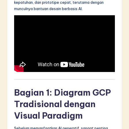
kepatuhan, dan prototipe cepat, terutama dengan
in
munculnya bantuan desain berbasis AI.
A
I
&
S
o
f
t
w
Bagian 1: Diagram GCP
a
Tradisional dengan
r
e
Visual Paradigm
I
Sebelum memanfaatkan AI generatif, sangat penting