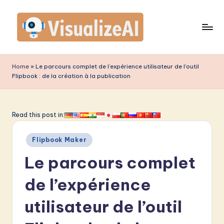
Skip
to
content
V
is
Home
»
Le parcours complet de l’expérience utilisateur de l’outil
Flipbook : de la création à la publication
u
a
li
Read this post in:
z
Posted
Flipbook Maker
e
in
Le parcours complet
A
I
de l’expérience
F
utilisateur de l’outil
r