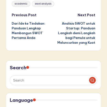
Tags:
academic
swot analysis
Post
Previous Post
Next Post
Dari Ide ke Tindakan:
Analisis SWOT untuk
navigation
Panduan Lengkap
Startup: Panduan
Membangun SWOT
Langkah demi Langkah
Pertama Anda
bagi Pemula untuk
Meluncurkan yang Kuat
Search
Language