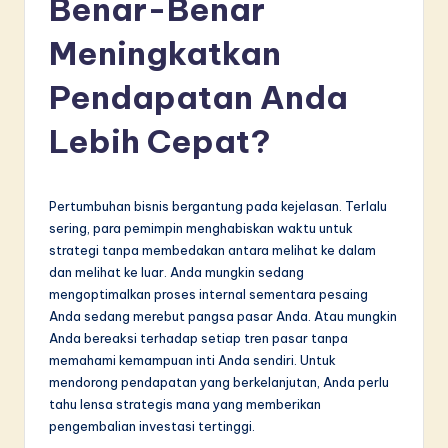
Benar-Benar
d
o
Meningkatkan
n
Pendapatan Anda
e
Lebih Cepat?
si
a
n
Pertumbuhan bisnis bergantung pada kejelasan. Terlalu
sering, para pemimpin menghabiskan waktu untuk
-
strategi tanpa membedakan antara melihat ke dalam
L
dan melihat ke luar. Anda mungkin sedang
mengoptimalkan proses internal sementara pesaing
a
Anda sedang merebut pangsa pasar Anda. Atau mungkin
t
Anda bereaksi terhadap setiap tren pasar tanpa
memahami kemampuan inti Anda sendiri. Untuk
e
mendorong pendapatan yang berkelanjutan, Anda perlu
s
tahu lensa strategis mana yang memberikan
pengembalian investasi tertinggi.
t