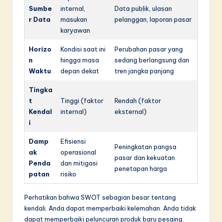
Sumbe
internal,
Data publik, ulasan
r Data
masukan
pelanggan, laporan pasar
karyawan
Horizo
Kondisi saat ini
Perubahan pasar yang
n
hingga masa
sedang berlangsung dan
Waktu
depan dekat
tren jangka panjang
Tingka
t
Tinggi (faktor
Rendah (faktor
Kendal
internal)
eksternal)
i
Damp
Efisiensi
Peningkatan pangsa
ak
operasional
pasar dan kekuatan
Penda
dan mitigasi
penetapan harga
patan
risiko
Perhatikan bahwa SWOT sebagian besar tentang
kendali. Anda dapat memperbaiki kelemahan. Anda tidak
dapat memperbaiki peluncuran produk baru pesaing.