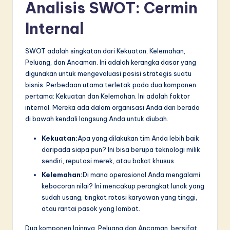
n
Analisis SWOT: Cermin
n
Internal
o
SWOT adalah singkatan dari Kekuatan, Kelemahan,
v
Peluang, dan Ancaman. Ini adalah kerangka dasar yang
a
digunakan untuk mengevaluasi posisi strategis suatu
bisnis. Perbedaan utama terletak pada dua komponen
ti
pertama: Kekuatan dan Kelemahan. Ini adalah faktor
o
internal. Mereka ada dalam organisasi Anda dan berada
di bawah kendali langsung Anda untuk diubah.
n
Kekuatan:
Apa yang dilakukan tim Anda lebih baik
daripada siapa pun? Ini bisa berupa teknologi milik
sendiri, reputasi merek, atau bakat khusus.
Kelemahan:
Di mana operasional Anda mengalami
kebocoran nilai? Ini mencakup perangkat lunak yang
sudah usang, tingkat rotasi karyawan yang tinggi,
atau rantai pasok yang lambat.
Dua komponen lainnya, Peluang dan Ancaman, bersifat