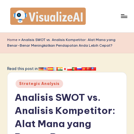
Skip
to
content
V
is
Home
»
Analisis SWOT vs. Analisis Kompetitor: Alat Mana yang
Benar-Benar Meningkatkan Pendapatan Anda Lebih Cepat?
u
a
li
Read this post in:
z
Posted
Strategic Analysis
e
in
Analisis SWOT vs.
A
I
Analisis Kompetitor:
I
Alat Mana yang
n