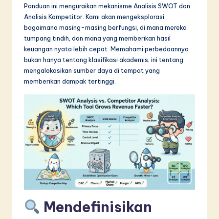
Panduan ini menguraikan mekanisme Analisis SWOT dan
in
Analisis Kompetitor. Kami akan mengeksplorasi
A
bagaimana masing-masing berfungsi, di mana mereka
tumpang tindih, dan mana yang memberikan hasil
I
keuangan nyata lebih cepat. Memahami perbedaannya
&
bukan hanya tentang klasifikasi akademis; ini tentang
mengalokasikan sumber daya di tempat yang
S
memberikan dampak tertinggi.
o
f
t
w
a
r
e
Mendefinisikan
I