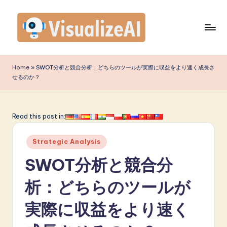
Skip
to
content
V
is
Home
»
SWOT分析と競合分析：どちらのツールが実際に収益をより速く成長さ
せるのか？
u
a
li
Read this post in:
z
Posted
Strategic Analysis
e
in
SWOT分析と競合分
A
I
析：どちらのツールが
J
実際に収益をより速く
a