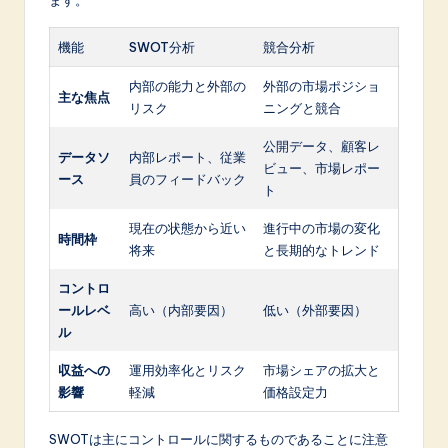
機能
SWOT分析
競合分析
内部の能力と外部の
外部の市場ポジショ
主な焦点
リスク
ニングと競合
公開データ、顧客レ
データソ
内部レポート、従業
ビュー、市場レポー
ース
員のフィードバック
ト
現在の状態から近い
進行中の市場の変化
時間枠
将来
と長期的なトレンド
コントロ
ールレベ
高い（内部要因）
低い（外部要因）
ル
収益への
運用効率化とリスク
市場シェアの拡大と
影響
軽減
価格設定力
SWOTは主にコントロールに関するものであることに注意