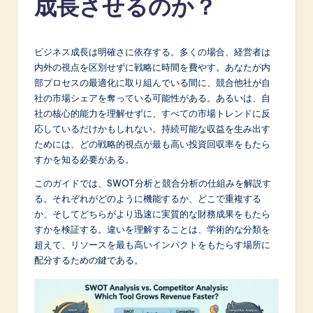
成長させるのか？
p
a
n
ビジネス成長は明確さに依存する。多くの場合、経営者は
内外の視点を区別せずに戦略に時間を費やす。あなたが内
e
部プロセスの最適化に取り組んでいる間に、競合他社が自
s
社の市場シェアを奪っている可能性がある。あるいは、自
社の核心的能力を理解せずに、すべての市場トレンドに反
e
応しているだけかもしれない。持続可能な収益を生み出す
-
ためには、どの戦略的視点が最も高い投資回収率をもたら
すかを知る必要がある。
L
このガイドでは、SWOT分析と競合分析の仕組みを解説す
a
る。それぞれがどのように機能するか、どこで重複する
t
か、そしてどちらがより迅速に実質的な財務成果をもたら
すかを検証する。違いを理解することは、学術的な分類を
e
超えて、リソースを最も高いインパクトをもたらす場所に
s
配分するための鍵である。
t
in