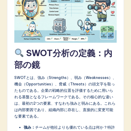
A
I
&
S
o
SWOT分析の定義：内
f
部の鏡
t
w
SWOTとは、強み（Strengths）、弱み（Weaknesses）、
a
機会（Opportunities）、脅威（Threats）の頭文字を取っ
たものである。企業の戦略的位置を評価するために用いら
r
れる基盤となるフレームワークである。その核心的な違い
e
は、最初の2つの要素、すなわち強みと弱みにある。これら
は内部要因であり、組織内部に存在し、直接的に変更可能
I
な要素である。
n
強み：
チームが他社よりも優れている点は何か？特許