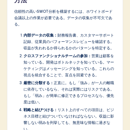
信頼性の高いSWOT分析を構築するには、ホワイトボード
会議以上の作業が必要である。データの収集が不可欠であ
る。
内部データの収集：
財務報告書、カスタマーサポート
記録、従業員のパフォーマンスレビューを確認する。
収益が失われるか得られるかのパターンを特定する。
クロスファンクショナルチームの参加：
営業は顧客を
知っている。開発はボトルネックを知っている。マー
ケティングはメッセージングを知っている。これらの
視点を統合することで、盲点を回避できる。
厳密に分類する：
正直に。もし「強み」が一人の離職
に依存しているなら、それは実際にはリスクである。
もし「弱み」が簡単に修正できるプロセスなら、優先
度は低い。
戦略と結びつける：
リスト上のすべての項目は、ビジ
ネス目標と結びついていなければならない。収益に影
響しない弱みを列挙しても、無意味な情報に過ぎな
い。