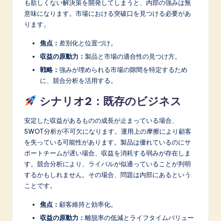
も欲しくない解決策を開発してしまうと、内部の強みは無
意味になります。市場における突破口を見つける必要があ
ります。
焦点：
差別化と位置づけ。
収益の原動力：
製品と市場の適合性の見つけ方。
戦略：
強みが埋められる市場の隙間を特定するため
に、競合分析を活用する。
シナリオ2：既存のビジネス
安定した収益があるものの成長が止まっている場合、
SWOT分析が不可欠になります。運用上の摩擦により顧客
を失っている可能性があります。製品は優れているのにサ
ポートチームが遅い場合、収益を消耗する弱みが存在しま
す。競合分析により、ライバルが似通っていることが判明
するかもしれません。その場合、問題は内部にあるという
ことです。
焦点：
顧客維持と効率化。
収益の原動力：
離脱率の低減とライフタイムバリュー