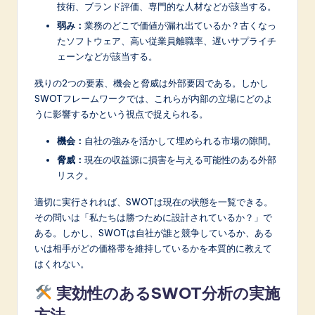
n
技術、ブランド評価、専門的な人材などが該当する。
o
弱み：
業務のどこで価値が漏れ出ているか？古くなっ
たソフトウェア、高い従業員離職率、遅いサプライチ
v
ェーンなどが該当する。
a
残りの2つの要素、機会と脅威は外部要因である。しかし
ti
SWOTフレームワークでは、これらが内部の立場にどのよ
うに影響するかという視点で捉えられる。
o
機会：
自社の強みを活かして埋められる市場の隙間。
n
脅威：
現在の収益源に損害を与える可能性のある外部
リスク。
適切に実行されれば、SWOTは現在の状態を一覧できる。
その問いは「私たちは勝つために設計されているか？」で
ある。しかし、SWOTは自社が誰と競争しているか、ある
いは相手がどの価格帯を維持しているかを本質的に教えて
はくれない。
実効性のあるSWOT分析の実施
方法