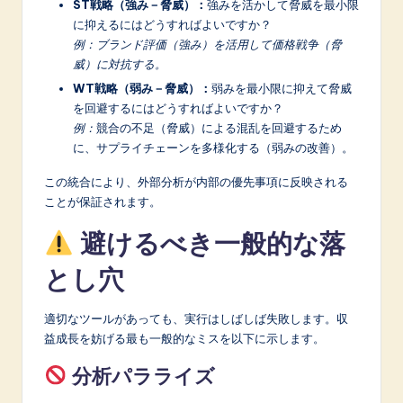
ST戦略（強み－脅威）：
強みを活かして脅威を最小限
に抑えるにはどうすればよいですか？
例：ブランド評価（強み）を活用して価格戦争（脅
威）に対抗する。
WT戦略（弱み－脅威）：
弱みを最小限に抑えて脅威
を回避するにはどうすればよいですか？
例：
競合の不足（脅威）による混乱を回避するため
に、サプライチェーンを多様化する（弱みの改善）。
この統合により、外部分析が内部の優先事項に反映される
ことが保証されます。
避けるべき一般的な落
とし穴
適切なツールがあっても、実行はしばしば失敗します。収
益成長を妨げる最も一般的なミスを以下に示します。
分析パラライズ