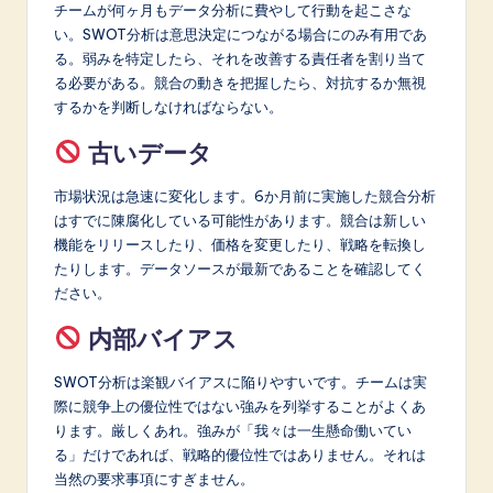
チームが何ヶ月もデータ分析に費やして行動を起こさな
い。SWOT分析は意思決定につながる場合にのみ有用であ
る。弱みを特定したら、それを改善する責任者を割り当て
る必要がある。競合の動きを把握したら、対抗するか無視
するかを判断しなければならない。
古いデータ
市場状況は急速に変化します。6か月前に実施した競合分析
はすでに陳腐化している可能性があります。競合は新しい
機能をリリースしたり、価格を変更したり、戦略を転換し
たりします。データソースが最新であることを確認してく
ださい。
内部バイアス
SWOT分析は楽観バイアスに陥りやすいです。チームは実
際に競争上の優位性ではない強みを列挙することがよくあ
ります。厳しくあれ。強みが「我々は一生懸命働いてい
る」だけであれば、戦略的優位性ではありません。それは
当然の要求事項にすぎません。