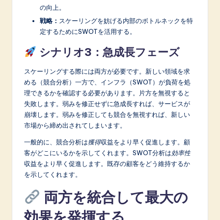
の向上。
戦略：
スケーリングを妨げる内部のボトルネックを特
定するためにSWOTを活用する。
シナリオ3：急成長フェーズ
スケーリングする際には両方が必要です。新しい領域を求
める（競合分析）一方で、インフラ（SWOT）が負荷を処
理できるかを確認する必要があります。片方を無視すると
失敗します。弱みを修正せずに急成長すれば、サービスが
崩壊します。弱みを修正しても競合を無視すれば、新しい
市場から締め出されてしまいます。
一般的に、競合分析は
獲得
収益をより早く促進します。顧
客がどこにいるかを示してくれます。SWOT分析は
効率性
収益をより早く促進します。既存の顧客をどう維持するか
を示してくれます。
両方を統合して最大の
効果を発揮する