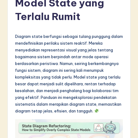
Model State yang
d
o
Terlalu Rumit
n
e
Diagram state berfungsi sebagai tulang punggung dalam
si
mendefinisikan perilaku sistem reaktif. Mereka
menyediakan representasi visual yang jelas tentang
a
bagaimana sistem berpindah antar mode operasi
n
berdasarkan peristiwa. Namun, seiring berkembangnya
fungsi sistem, diagram ini sering kali menumpuk
-
kompleksitas yang tidak perlu. Model state yang terlalu
L
besar dapat menjadi sulit dipelihara, rentan terhadap
kesalahan, dan menjadi penghalang bagi kolaborasi tim
a
yang efektif. Panduan ini mengeksplorasi pendekatan
t
sistematis dalam merapikan diagram state, memastikan
diagram tetap jelas, efisien, dan tangguh.
e
s
t