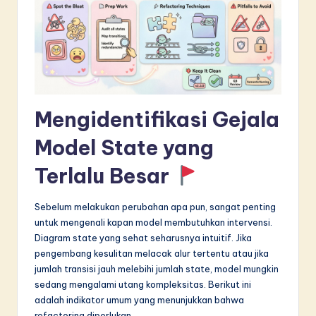
in
A
I
&
S
Mengidentifikasi Gejala
o
Model State yang
f
Terlalu Besar
t
w
Sebelum melakukan perubahan apa pun, sangat penting
untuk mengenali kapan model membutuhkan intervensi.
a
Diagram state yang sehat seharusnya intuitif. Jika
r
pengembang kesulitan melacak alur tertentu atau jika
jumlah transisi jauh melebihi jumlah state, model mungkin
e
sedang mengalami utang kompleksitas. Berikut ini
I
adalah indikator umum yang menunjukkan bahwa
refactoring diperlukan.