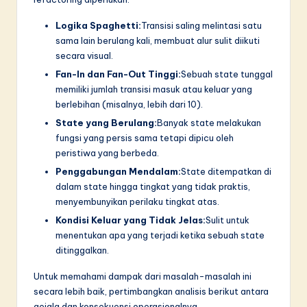
n
n
Logika Spaghetti:
Transisi saling melintasi satu
sama lain berulang kali, membuat alur sulit diikuti
o
secara visual.
v
Fan-In dan Fan-Out Tinggi:
Sebuah state tunggal
memiliki jumlah transisi masuk atau keluar yang
a
berlebihan (misalnya, lebih dari 10).
ti
State yang Berulang:
Banyak state melakukan
o
fungsi yang persis sama tetapi dipicu oleh
peristiwa yang berbeda.
n
Penggabungan Mendalam:
State ditempatkan di
dalam state hingga tingkat yang tidak praktis,
menyembunyikan perilaku tingkat atas.
Kondisi Keluar yang Tidak Jelas:
Sulit untuk
menentukan apa yang terjadi ketika sebuah state
ditinggalkan.
Untuk memahami dampak dari masalah-masalah ini
secara lebih baik, pertimbangkan analisis berikut antara
gejala dan konsekuensi operasionalnya.