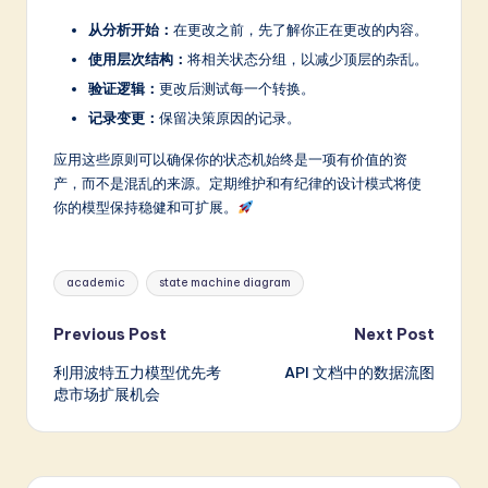
从分析开始：
在更改之前，先了解你正在更改的内容。
使用层次结构：
将相关状态分组，以减少顶层的杂乱。
验证逻辑：
更改后测试每一个转换。
记录变更：
保留决策原因的记录。
应用这些原则可以确保你的状态机始终是一项有价值的资
产，而不是混乱的来源。定期维护和有纪律的设计模式将使
你的模型保持稳健和可扩展。
Tags:
academic
state machine diagram
Post
Previous Post
Next Post
利用波特五力模型优先考
API 文档中的数据流图
navigation
虑市场扩展机会