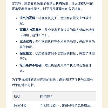
定流程，或者转换数量显著超过状态数量，那么该模型可能
a
正承受着复杂性债务。以下是需要重构的常见迹象。
t
混乱的逻辑：
转换反复交叉，使流程在视觉上难以追
e
踪。
s
高扇入与高扇出：
某个状态拥有过多的输入或输出转换
（例如，超过10个）。
t
冗余状态：
多个状态执行完全相同的功能，但由不同的
in
事件触发。
A
深度嵌套：
状态被嵌套到不切实际的程度，掩盖了顶层
行为。
I
退出条件不明确：
难以确定离开某个状态时会发生什
&
么。
S
为了更好地理解这些问题的影响，请参考以下症状与其操作
o
后果的对比分析。
ft
症状
操作影响
w
转换过多
在实现过程中，逻辑错误的风险增加。