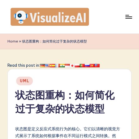
Skip
to
content
V
is
Home
»
状态图重构：如何简化过于复杂的状态模型
u
a
Read this post in:
li
Posted
z
UML
in
e
状态图重构：如何简化
A
过于复杂的状态模型
I
S
状态图是定义反应式系统行为的核心。它们以清晰的视觉方
i
式展示了系统如何根据事件在不同运行模式之间转换。然