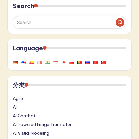
Search
Language
分类
Agile
AI
AI Chatbot
AI Powered Image Translator
AI Visual Modeling