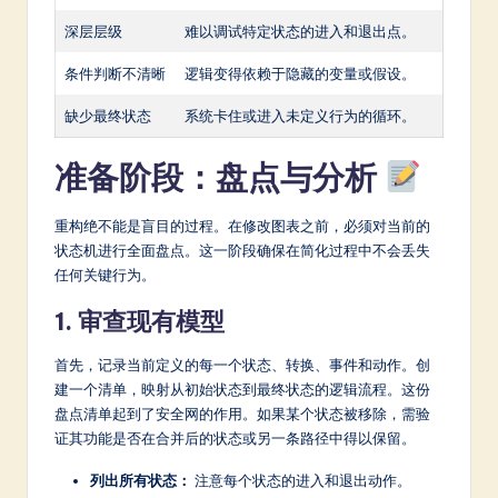
a
深层层级
难以调试特定状态的进入和退出点。
r
条件判断不清晰
逻辑变得依赖于隐藏的变量或假设。
e
In
缺少最终状态
系统卡住或进入未定义行为的循环。
n
准备阶段：盘点与分析
o
v
重构绝不能是盲目的过程。在修改图表之前，必须对当前的
状态机进行全面盘点。这一阶段确保在简化过程中不会丢失
a
任何关键行为。
ti
1. 审查现有模型
o
首先，记录当前定义的每一个状态、转换、事件和动作。创
n
建一个清单，映射从初始状态到最终状态的逻辑流程。这份
盘点清单起到了安全网的作用。如果某个状态被移除，需验
证其功能是否在合并后的状态或另一条路径中得以保留。
列出所有状态：
注意每个状态的进入和退出动作。