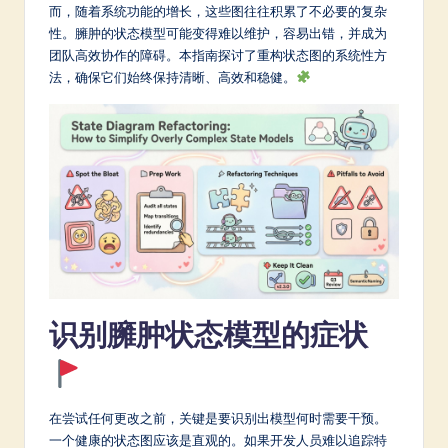
m
而，随着系统功能的增长，这些图往往积累了不必要的复杂
性。臃肿的状态模型可能变得难以维护，容易出错，并成为
p
团队高效协作的障碍。本指南探讨了重构状态图的系统性方
li
法，确保它们始终保持清晰、高效和稳健。
fi
e
d
C
hi
n
e
识别臃肿状态模型的症状
s
e
-
在尝试任何更改之前，关键是要识别出模型何时需要干预。
L
一个健康的状态图应该是直观的。如果开发人员难以追踪特